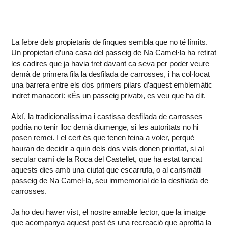
La febre dels propietaris de finques sembla que no té límits.
Un propietari d’una casa del passeig de Na Camel·la ha retirat
les cadires que ja havia tret davant ca seva per poder veure
demà de primera fila la desfilada de carrosses, i ha col·locat
una barrera entre els dos primers pilars d’aquest emblemàtic
indret manacorí: «És un passeig privat», es veu que ha dit.
Així, la tradicionalíssima i castissa desfilada de carrosses
podria no tenir lloc demà diumenge, si les autoritats no hi
posen remei. I el cert és que tenen feina a voler, perquè
hauran de decidir a quin dels dos vials donen prioritat, si al
secular camí de la Roca del Castellet, que ha estat tancat
aquests dies amb una ciutat que escarrufa, o al carismàti
passeig de Na Camel·la, seu immemorial de la desfilada de
carrosses.
Ja ho deu haver vist, el nostre amable lector, que la imatge
que acompanya aquest post és una recreació que aprofita la