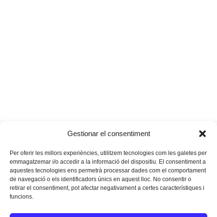
«El poble ha tengut paciència, però ara
La
Gestionar el consentiment
previous
next
fan falta fets»
fotoculta
post:
post:
Per oferir les millors experiències, utilitzem tecnologies com les galetes per
emmagatzemar i/o accedir a la informació del dispositiu. El consentiment a
aquestes tecnologies ens permetrà processar dades com el comportament
de navegació o els identificadors únics en aquest lloc. No consentir o
retirar el consentiment, pot afectar negativament a certes característiques i
funcions.
Instagram
Facebook
Twitter