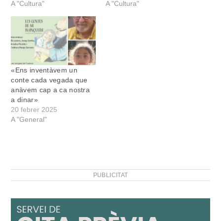
A "Cultura"
A "Cultura"
«Ens inventàvem un
conte cada vegada que
anàvem cap a ca nostra
a dinar»
20 febrer 2025
A "General"
PUBLICITAT