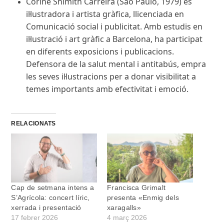
Corine Shimith Carreira (Sao Paulo, 1979) és
il·lustradora i artista gràfica, llicenciada en
Comunicació social i publicitat. Amb estudis en
il·lustració i art gràfic a Barcelona, ha participat
en diferents exposicions i publicacions.
Defensora de la salut mental i antitabús, empra
les seves il·lustracions per a donar visibilitat a
temes importants amb efectivitat i emoció.
RELACIONATS
Cap de setmana intens a
Francisca Grimalt
S’Agrícola: concert líric,
presenta «Enmig dels
xerrada i presentació
xaragalls»
17 febrer 2026
4 març 2026