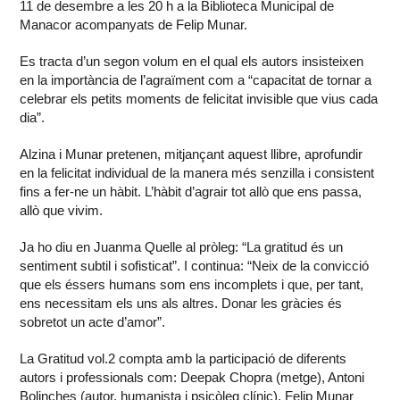
11 de desembre a les 20 h a la Biblioteca Municipal de
Manacor acompanyats de Felip Munar.
Es tracta d’un segon volum en el qual els autors insisteixen
en la importància de l’agraïment com a “capacitat de tornar a
celebrar els petits moments de felicitat invisible que vius cada
dia”.
Alzina i Munar pretenen, mitjançant aquest llibre, aprofundir
en la felicitat individual de la manera més senzilla i consistent
fins a fer-ne un hàbit. L’hàbit d’agrair tot allò que ens passa,
allò que vivim.
Ja ho diu en Juanma Quelle al pròleg: “La gratitud és un
sentiment subtil i sofisticat”. I continua: “Neix de la convicció
que els éssers humans som ens incomplets i que, per tant,
ens necessitam els uns als altres. Donar les gràcies és
sobretot un acte d’amor”.
La Gratitud vol.2 compta amb la participació de diferents
autors i professionals com: Deepak Chopra (metge), Antoni
Bolinches (autor, humanista i psicòleg clínic), Felip Munar