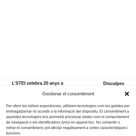
L’STEI celebra 20 anys a
Disculpes
Manacor tot recordant Tomàs
públiques al CEIP
previous
next
Gestionar el consentiment
Martínez
Molí d’en Xema
post:
post:
Per oferir les millors experiències, utilitzem tecnologies com les galetes per
emmagatzemar i/o accedir a la informació del dispositiu. El consentiment a
aquestes tecnologies ens permetrà processar dades com el comportament
de navegació o els identificadors únics en aquest lloc. No consentir o
retirar el consentiment, pot afectar negativament a certes característiques i
funcions.