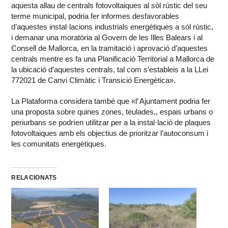
aquesta allau de centrals fotovoltaiques al sòl rústic del seu
terme municipal, podria fer informes desfavorables
d’aquestes instal·lacions industrials energètiques a sòl rústic,
i demanar una moratòria al Govern de les Illes Balears i al
Consell de Mallorca, en la tramitació i aprovació d’aquestes
centrals mentre es fa una Planificació Territorial a Mallorca de
la ubicació d’aquestes centrals, tal com s’estableis a la LLei
772021 de Canvi Climàtic i Transició Energètica».
La Plataforma considera també que «l’ Ajuntament podria fer
una proposta sobre quines zones, teulades,, espais urbans o
periurbans se podríen utilitzar per a la instal·lació de plaques
fotovoltaiques amb els objectius de prioritzar l’autoconsum i
les comunitats energètiques.
RELACIONATS