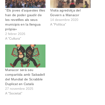
“Els joves d’aquestes illes
Visita agredolça del
han de poder gaudir de
Govern a Manacor
les revetlles als seus
14 desembre 2020
municipis en la llengua
A "Política"
pròpia»
2 febrer 2026
A "Cultura"
Manacor serà seu
compartida amb Sabadell
del Mundial de Scrabble
Duplicat en Català
27 novembre 2025
A "Societat"