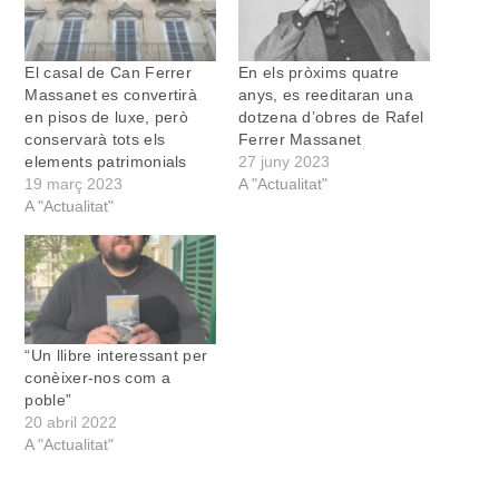
El casal de Can Ferrer
En els pròxims quatre
Massanet es convertirà
anys, es reeditaran una
en pisos de luxe, però
dotzena d’obres de Rafel
conservarà tots els
Ferrer Massanet
elements patrimonials
27 juny 2023
19 març 2023
A "Actualitat"
A "Actualitat"
“Un llibre interessant per
conèixer-nos com a
poble”
20 abril 2022
A "Actualitat"