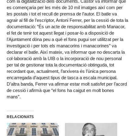
com la digitalització dels documents. Castor va informar que
es començaria per les més de 10 mil imatges així com per
les postals i tot el recull de premsa de l’autor. El batle va
agrair al fill de l’escriptor, Antoni Ferrer, per la cessió de tota la
documentació: “És un acte de responsabilitat amb Manacor,
el fet de tenir tot aquest llegat i posar-lo a disposició de
l’Ajuntament dóna peu a què el fons pugui ser utilitzat per la
investigació i per tots els manacorins i manacorines” va
declarar el batle. Així mateix, va informar que no descarta la
col·laboració amb la UIB o la incorporació de nou personal
per tal de gestionar tota la documentació obtinguda, tot
recordant que, actualment, l’arxivera és l’única persona
encarregada d’aquest tipus de tasca a escala municipal.
D’altra banda, Ferrer va afirmar estar molt satisfet per l’acord
de cessió i afirmà que “el fons ha caigut en molt bones
mans”.
RELACIONATS