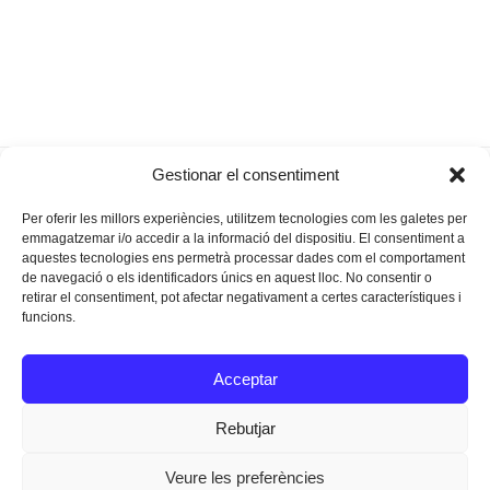
Portocristo, de la
Sus a la reforma de l’exterior
Gestionar el consentiment
previous
next
terra cap a la mar
de la Torre dels Enagistes
post:
post:
Per oferir les millors experiències, utilitzem tecnologies com les galetes per
emmagatzemar i/o accedir a la informació del dispositiu. El consentiment a
aquestes tecnologies ens permetrà processar dades com el comportament
de navegació o els identificadors únics en aquest lloc. No consentir o
retirar el consentiment, pot afectar negativament a certes característiques i
funcions.
Instagram
Facebook
Twitter
Acceptar
Texts Legals
Rebutjar
Veure les preferències