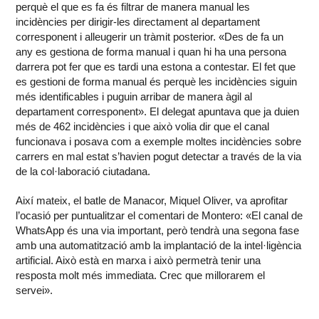
perquè el que es fa és filtrar de manera manual les
incidències per dirigir-les directament al departament
corresponent i alleugerir un tràmit posterior. «Des de fa un
any es gestiona de forma manual i quan hi ha una persona
darrera pot fer que es tardi una estona a contestar. El fet que
es gestioni de forma manual és perquè les incidències siguin
més identificables i puguin arribar de manera àgil al
departament corresponent». El delegat apuntava que ja duien
més de 462 incidències i que això volia dir que el canal
funcionava i posava com a exemple moltes incidències sobre
carrers en mal estat s’havien pogut detectar a través de la via
de la col·laboració ciutadana.
Així mateix, el batle de Manacor, Miquel Oliver, va aprofitar
l’ocasió per puntualitzar el comentari de Montero: «El canal de
WhatsApp és una via important, però tendrà una segona fase
amb una automatització amb la implantació de la intel·ligència
artificial. Això està en marxa i això permetrà tenir una
resposta molt més immediata. Crec que millorarem el
servei».