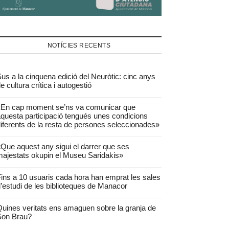
NOTÍCIES RECENTS
us a la cinquena edició del Neuròtic: cinc anys
e cultura crítica i autogestió
«En cap moment se’ns va comunicar que
questa participació tengués unes condicions
iferents de la resta de persones seleccionades»
Que aquest any sigui el darrer que ses
ajestats okupin el Museu Saridakis»
ins a 10 usuaris cada hora han emprat les sales
’estudi de les biblioteques de Manacor
uines veritats ens amaguen sobre la granja de
Son Brau?