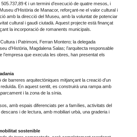
05.737,89 € i un termini d’execució de quatre mesos, i
 Museu d’Història de Manacor, reforçant-ne el valor cultural i
ació amb la direcció del Museu, amb la voluntat de potenciar
vitat cultural i gaudi ciutadà. Aquest projecte està finançat
çant la incorporació de romanents municipals.
 Cultura i Patrimoni, Ferran Montero; la delegada
seu d’Història, Magdalena Salas; l’arquitecta responsable
 de l’empresa que executa les obres, han presentat els
tadania
ó de barreres arquitectòniques mitjançant la creació d’un
t reduïda. En aquest sentit, es construirà una rampa amb
aparcament i la zona de la sínia.
sos, amb espais diferenciats per a famílies, activitats del
descans i de lectura, amb mobiliari urbà, una graderia i
obilitat sostenible