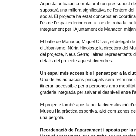
Aquesta actuació compta amb un pressupost de 5
suposarà una millora significativa de l’entorn del
social. El projecte ha estat concebut en coordin
l’ús de l’espai exterior com a lloc de trobada, acti
íntegrament per l’Ajuntament de Manacor, mitjan
El batle de Manacor, Miquel Oliver; el delegat de
d’Urbanisme, Núria Hinojosa; la directora del Mu
del projecte, Neus Serra; i altres representants
detalls del projecte aquest divendres.
Un espai més accessible i pensat per a la ciu
Una de les actuacions principals serà l’eliminaci
itinerari accessible per a persones amb mobilita
graderia integrada per salvar el desnivell entre l’
El projecte també aposta per la diversificació d’u
Museu i la pràctica esportiva, així com zones de 
una pèrgola.
Reordenació de l’aparcament i aposta per la m