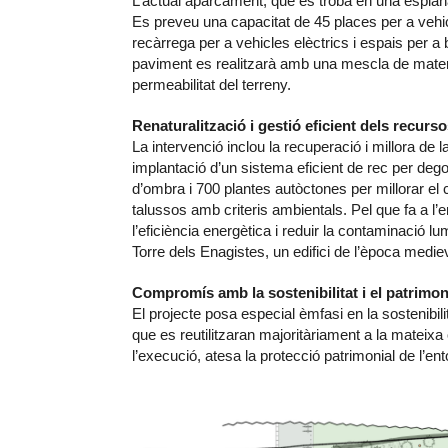
L’actual aparcament, que es troba en una espla
Es preveu una capacitat de 45 places per a vehi
recàrrega per a vehicles elèctrics i espais per a
paviment es realitzarà amb una mescla de material
permeabilitat del terreny.
Renaturalització i gestió eficient dels recurs
La intervenció inclou la recuperació i millora de l
implantació d’un sistema eficient de rec per deg
d’ombra i 700 plantes autòctones per millorar el c
talussos amb criteris ambientals. Pel que fa a l
l’eficiència energètica i reduir la contaminació l
Torre dels Enagistes, un edifici de l’època medie
Compromís amb la sostenibilitat i el patrimon
El projecte posa especial èmfasi en la sostenibili
que es reutilitzaran majoritàriament a la matei
l’execució, atesa la protecció patrimonial de l’ent