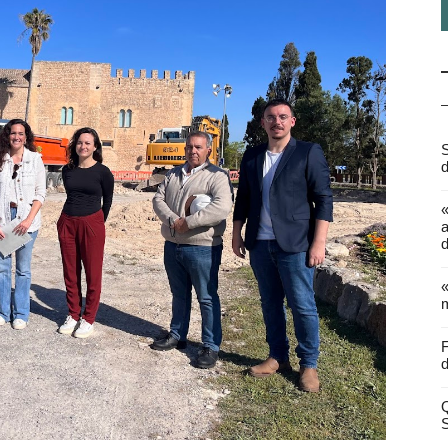
S
d
a
d
«
m
F
d
Q