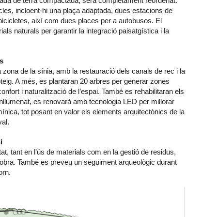
nada de terra compactada, serà completament reordenat.
cles, incloent-hi una plaça adaptada, dues estacions de
 bicicletes, així com dues places per a autobusos. El
s naturals per garantir la integració paisatgística i la
os
a zona de la sínia, amb la restauració dels canals de rec i la
oteig. A més, es plantaran 20 arbres per generar zones
onfort i naturalització de l’espai. També es rehabilitaran els
’enllumenat, es renovarà amb tecnologia LED per millorar
umínica, tot posant en valor els elements arquitectònics de la
val.
i
tat, tant en l’ús de materials com en la gestió de residus,
xa obra. També es preveu un seguiment arqueològic durant
orn.