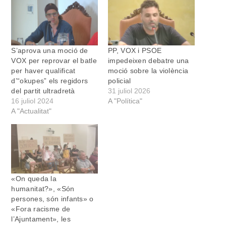
S’aprova una moció de
PP, VOX i PSOE
VOX per reprovar el batle
impedeixen debatre una
per haver qualificat
moció sobre la violència
d’“okupes” els regidors
policial
del partit ultradretà
31 juliol 2026
16 juliol 2024
A "Política"
A "Actualitat"
«On queda la
humanitat?», «Són
persones, són infants» o
«Fora racisme de
l’Ajuntament», les