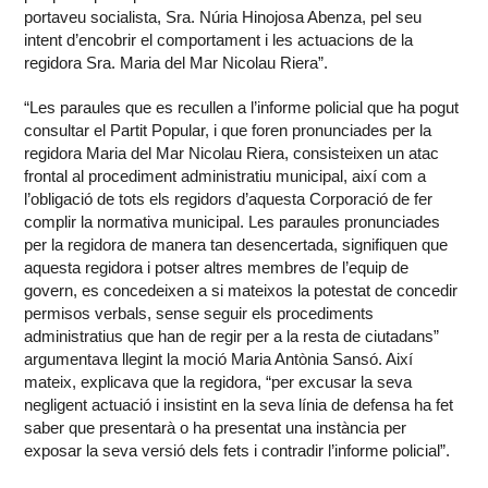
portaveu socialista, Sra. Núria Hinojosa Abenza, pel seu
intent d’encobrir el comportament i les actuacions de la
regidora Sra. Maria del Mar Nicolau Riera”.
“Les paraules que es recullen a l’informe policial que ha pogut
consultar el Partit Popular, i que foren pronunciades per la
regidora Maria del Mar Nicolau Riera, consisteixen un atac
frontal al procediment administratiu municipal, així com a
l’obligació de tots els regidors d’aquesta Corporació de fer
complir la normativa municipal. Les paraules pronunciades
per la regidora de manera tan desencertada, signifiquen que
aquesta regidora i potser altres membres de l’equip de
govern, es concedeixen a si mateixos la potestat de concedir
permisos verbals, sense seguir els procediments
administratius que han de regir per a la resta de ciutadans”
argumentava llegint la moció Maria Antònia Sansó. Així
mateix, explicava que la regidora, “per excusar la seva
negligent actuació i insistint en la seva línia de defensa ha fet
saber que presentarà o ha presentat una instància per
exposar la seva versió dels fets i contradir l’informe policial”.