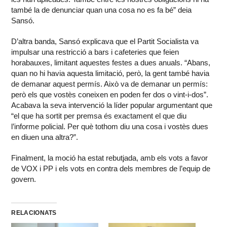
també la de denunciar quan una cosa no es fa bé” deia
Sansó.
D’altra banda, Sansó explicava que el Partit Socialista va
impulsar una restricció a bars i cafeteries que feien
horabauxes, limitant aquestes festes a dues anuals. “Abans,
quan no hi havia aquesta limitació, però, la gent també havia
de demanar aquest permís. Això va de demanar un permís:
però els que vostès coneixen en poden fer dos o vint-i-dos”.
Acabava la seva intervenció la líder popular argumentant que
“el que ha sortit per premsa és exactament el que diu
l’informe policial. Per què tothom diu una cosa i vostès dues
en diuen una altra?”.
Finalment, la moció ha estat rebutjada, amb els vots a favor
de VOX i PP i els vots en contra dels membres de l’equip de
govern.
RELACIONATS