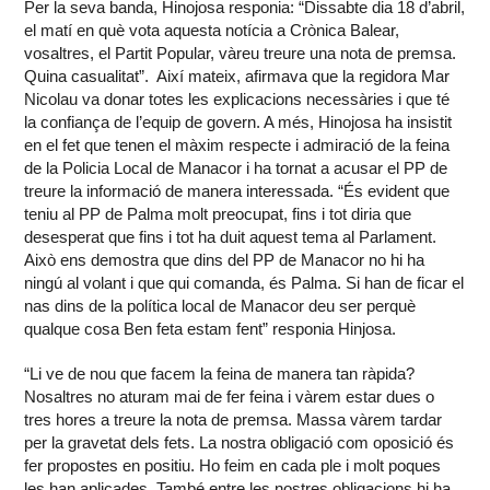
Per la seva banda, Hinojosa responia: “Dissabte dia 18 d’abril,
el matí en què vota aquesta notícia a Crònica Balear,
vosaltres, el Partit Popular, vàreu treure una nota de premsa.
Quina casualitat”. Així mateix, afirmava que la regidora Mar
Nicolau va donar totes les explicacions necessàries i que té
la confiança de l’equip de govern. A més, Hinojosa ha insistit
en el fet que tenen el màxim respecte i admiració de la feina
de la Policia Local de Manacor i ha tornat a acusar el PP de
treure la informació de manera interessada. “És evident que
teniu al PP de Palma molt preocupat, fins i tot diria que
desesperat que fins i tot ha duit aquest tema al Parlament.
Això ens demostra que dins del PP de Manacor no hi ha
ningú al volant i que qui comanda, és Palma. Si han de ficar el
nas dins de la política local de Manacor deu ser perquè
qualque cosa Ben feta estam fent” responia Hinjosa.
“Li ve de nou que facem la feina de manera tan ràpida?
Nosaltres no aturam mai de fer feina i vàrem estar dues o
tres hores a treure la nota de premsa. Massa vàrem tardar
per la gravetat dels fets. La nostra obligació com oposició és
fer propostes en positiu. Ho feim en cada ple i molt poques
les han aplicades. També entre les nostres obligacions hi ha