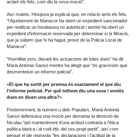
aclarir els fets, com diu la seva moció”.
Així mateix, Hinojosa ja explicat que, en relació amb els fets,
“l’Ajuntament de Manacor ha obert un expedient sancionador
per realitzar un horabauxa no autoritzat i també ha obert un
expedient d’informació reservada per determinar si la filtració,
que ja sabem que hi ha hagut, prové de la Policia Local de
Manacor”.
“Humilitat zero, davant les actuacions de totes dues” ha dit
Maria Antònia Sansó mentre ha afegit que “és gravíssim que
desmenteixin un informe policial”.
«El que ha sortit per premsa és exactament el que diu
l’informe policial. Per què tothom diu una cosa i vostès
dues en diuen una altra?»
Posteriorment, la número u dels Populars, Maria Antònia
Sansó defensava una moció per demanar la dimissió de
Nicolau “pel manteniment d’una actitud contrària a l’ètica
política bàsica i al codi ètic del seu propi partit”, així com
perquè el ple reprovàs “les declaracions i l’actitud de la