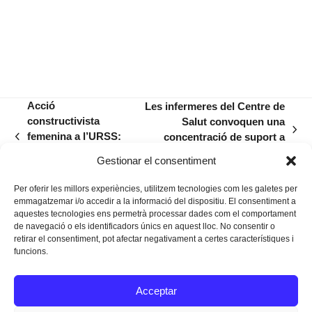
Acció
Les infermeres del Centre de
constructivista
Salut convoquen una
next
femenina a l’URSS:
concentració de suport a
previous
post:
contextualització
Neus Salas
post:
Gestionar el consentiment
(Vol.1)
Per oferir les millors experiències, utilitzem tecnologies com les galetes per
emmagatzemar i/o accedir a la informació del dispositiu. El consentiment a
aquestes tecnologies ens permetrà processar dades com el comportament
de navegació o els identificadors únics en aquest lloc. No consentir o
retirar el consentiment, pot afectar negativament a certes característiques i
funcions.
Instagram
Facebook
Twitter
Acceptar
Texts Legals