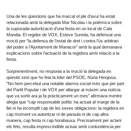
Una de les qüestions que ha marcat el ple d’avui ha estat
relacionada amb la delegada Mar Nicolau i la polèmica sobre
la suposada autorització d’una festa en un local de Cala
Mandia. El regidor de VOX, Esteve Sureda, ha defensat una
moció per “la defensa de l’estat de dret i contra l’ús arbitrari
del poder a l’Ajuntament de Manacor” amb la qual demanava
explicacions sobre l’actuació de la regidora amb relació a la
festa.
Sorprenentment, no responia a la moció la delegada en
qüestió sinó que ho feia la líder del PSOE, Núria Hinojosa.
“No hem percebut una notable alarma social més que per part
del Partit Popular i de VOX per allargar al màxim una notícia
que va sortir ara ja fa pràcticament un mes” afirmava mentre
afegia que “cap responsable polític ha actuat al marge de la
llei ni ha incomplit cap de les seves obligacions: la regidora en
cap moment va autoritzar ni de paraula ni de cap altra
manera, cap festa ni cap horabauxa. Precisament per aclarir
els fets, resulta imprescindible actuar amb contundència per