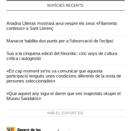
NOTÍCIES RECENTS
Ariadna Lliteras mostrarà avui vespre els seus «Filaments
continus» a Sant Llorenç
Manacor habilita dos punts per a l’observació de l’eclipsi
Sus a la cinquena edició del Neuròtic: cinc anys de cultura
crítica i autogestió
«En cap moment se’ns va comunicar que aquesta
participació tengués unes condicions diferents de la resta de
persones seleccionades»
«Que aquest any sigui el darrer que ses majestats okupin el
Museu Saridakis»
AMB EL SUPORT DE: