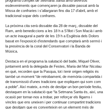
programa complet de Setmana Santa amb diversos
esdeveniments que començaren ja dissabte passat amb la
Missa de confraries i s’allargaran fins dia 17 d’abril, amb el
tradicional sopar dels confrares.
La pròxima cita serà dissabte dia 28 de març, dissabte del
Ram, amb benediccions a les 18 h a S’Illot i Son Macià i amb
un acte inaugural a partir de les 19 h a Església dels Dolors
basat en l’exposició d’estendards que comptarà amb sermó i
la presència de la coral del Conservatori i la Banda de
Música.
Destaca en el programa la salutació del batle, Miquel Oliver,
juntament amb la delegada de Festes, Maria del Mar Nicolau
en què, recorden que la Pasqua, tot i tenir origen religiós és
també un moment “de retrobament, de memòria compartida i
de transmissió d’unes tradicions que expliquen qui som com
a poble”. Així mateix, a més de desitjar un bon període festiu,
destaquen en la salutació que “la Setmana Santa és, així, una
ocasió per tornar-nos a trobar, per reforçar els lligams i
vincles que ens uneixen i per continuar compartint tradicions
que desitjam que es converteixin en un element més de