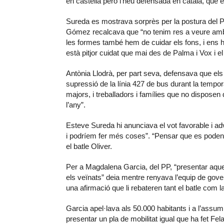
en castellà però l’heu defensada en català, que é
Sureda es mostrava sorprès per la postura del PP,
Gómez recalcava que “no tenim res a veure amb 
les formes també hem de cuidar els fons, i ens
està pitjor cuidat que mai des de Palma i Vox i e
Antònia Llodrà, per part seva, defensava que els 
supressió de la línia 427 de bus durant la tempor
majors, i treballadors i famílies que no disposen d
l’any”.
Esteve Sureda hi anunciava el vot favorable i ad
i podríem fer més coses”. “Pensar que es poden f
el batle Oliver.
Per a Magdalena Garcia, del PP, “presentar aque
els veïnats” deia mentre renyava l’equip de gove
una afirmació que li rebateren tant el batle com 
Garcia apel·lava als 50.000 habitants i a l’assu
presentar un pla de mobilitat igual que ha fet Fel