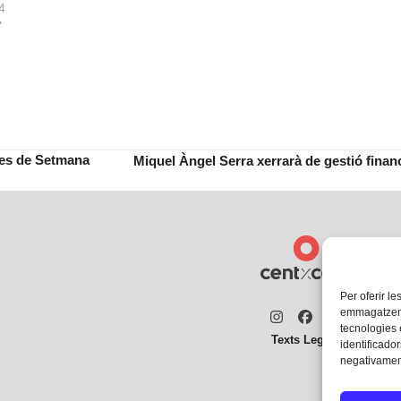
24
"
tes de Setmana
Miquel Àngel Serra xerrarà de gestió finan
next
post:
Per oferir le
emmagatzemar
Instagram
Facebook
Twitter
tecnologies
Texts Legals
identificador
negativament