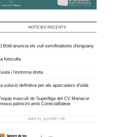
NOTÍCIES RECENTS
l Bòtil anuncia els vuit semifinalistes d’enguany
a fotoculta
euta i l’extrema dreta
a solució definitiva per als aparcadors d’oïda
’equip masculí de Superlliga del CV Manacor
enova patrocini amb ConectaBalear
AMB EL SUPORT DE: