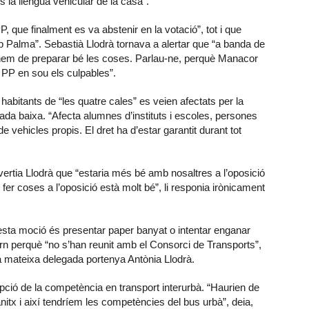
s la llengua vehicular de la casa”.
 que finalment es va abstenir en la votació”, tot i que
Palma”. Sebastià Llodrà tornava a alertar que “a banda de
 hem de preparar bé les coses. Parlau-ne, perquè Manacor
l PP en sou els culpables”.
habitants de “les quatre cales” es veien afectats per la
ada baixa. “Afecta alumnes d’instituts i escoles, persones
e vehicles propis. El dret ha d’estar garantit durant tot
vertia Llodrà que “estaria més bé amb nosaltres a l’oposició
er coses a l’oposició està molt bé”, li responia irònicament
sta moció és presentar paper banyat o intentar enganar
rn perquè “no s’han reunit amb el Consorci de Transports”,
la mateixa delegada portenya Antònia Llodrà.
mpció de la competència en transport interurbà. “Haurien de
anitx i així tendríem les competències del bus urbà”, deia,