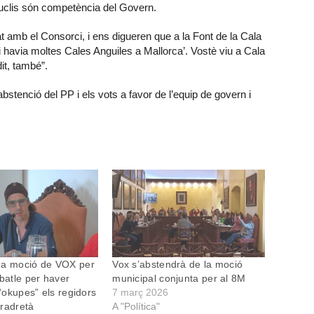
nuclis són competència del Govern.
t amb el Consorci, i ens digueren que a la Font de la Cala
 havia moltes Cales Anguiles a Mallorca’. Vostè viu a Cala
it, també”.
stenció del PP i els vots a favor de l’equip de govern i
na moció de VOX per
Vox s’abstendrà de la moció
 batle per haver
municipal conjunta per al 8M
’“okupes” els regidors
7 març 2026
ltradretà
A "Política"