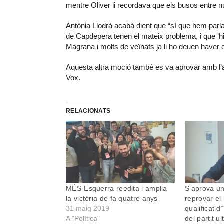
mentre Oliver li recordava que els busos entre 
Antònia Llodrà acabà dient que “sí que hem parla
de Capdepera tenen el mateix problema, i que ‘hi
Magrana i molts de veïnats ja li ho deuen haver d
Aquesta altra moció també es va aprovar amb l’ab
Vox.
RELACIONATS
MÉS-Esquerra reedita i amplia
S’aprova u
la victòria de fa quatre anys
reprovar el
31 maig 2019
qualificat d
A "Política"
del partit u