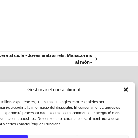
cera al cicle «Joves amb arrels. Manacorins
al món»
Gestionar el consentiment
s millors experiències, utilitzem tecnologies com les galetes per
 i/o accedir a la informació del dispositiu. El consentiment a aquestes
 ens permetrà processar dades com el comportament de navegació o els
s únics en aquest lloc. No consentir o retirar el consentiment, pot afectar
 a certes característiques i funcions.