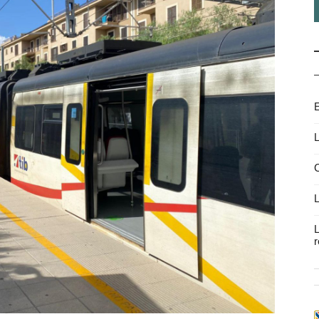
E
L
C
L
L
r