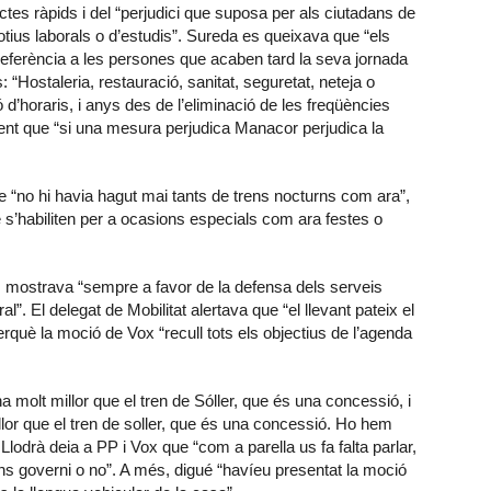
tes ràpids i del “perjudici que suposa per als ciutadans de
us laborals o d’estudis”. Sureda es queixava que “els
eferència a les persones que acaben tard la seva jornada
: “Hostaleria, restauració, sanitat, seguretat, neteja o
d’horaris, i anys des de l’eliminació de les freqüències
dient que “si una mesura perjudica Manacor perjudica la
e “no hi havia hagut mai tants de trens nocturns com ara”,
e s’habiliten per a ocasions especials com ara festes o
es mostrava “sempre a favor de la defensa dels serveis
eral”. El delegat de Mobilitat alertava que “el llevant pateix el
uè la moció de Vox “recull tots els objectius de l’agenda
na molt millor que el tren de Sóller, que és una concessió, i
lor que el tren de soller, que és una concessió. Ho hem
Llodrà deia a PP i Vox que “com a parella us fa falta parlar,
ns governi o no”. A més, digué “havíeu presentat la moció