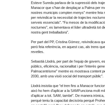
Esteve Sureda parlava de la supressió dels trajec
Manacor que s’han de desplaçar a Palma per moti
nostres municipis compten menys” mentre feia r
per reivindicar la necessitat de trajectes nocturns
serveis essencials”. “Fa mesos de la modificació 
nocturnes”, es lamentava el líder ultradretà tot 
nostra gent treballadora”.
Per part del PP, Cristina Gómez, reivindicava qu
però feia referència, en aquest cas, als trens qu
revetles.
Sebastià Llodrà, per part de l’equip de govern, 
públics, eficiència, racionalitat i per l’interès gen
Palmacentrisme” mentre es mostrava content perq
2030, amb una visió social del transport públic”.
Llodrà insistia que “el tren fins a Manacor funcio
això ho hem d’aplicar a la SAMFunciona molt mil
d’aplicar a tot. SAM, també”. De manera irònica, 
perquè teniu la capacitat decisòria perquè Prohe