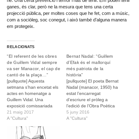
ne. Una certa prevenció i temor l’has de tenir. Em poden tenir
ganes, és clar, però ne la mesura que tens una certa
projecció pública, per moltes coses que he fet, com a músic,
com a sociòleg, soc conegut, i això també d’alguna manera
em protegeix.
RELACIONATS
“El referent de les obres
Bernat Nadal: “Guillem
de Guillem Vidal sempre
d’Efak és el mallorquí
va ser Manacor, el cap de
més patriota de la
cantó de la plaça…”
història”
[pullquote] Aquesta
[pullquote] El poeta Bernat
setmana s’han encetat els
Nadal (manacor, 1950) ha
actes en homenatge a
estat l’encarregat
Guillem Vidal. Una
d’escriure el pròleg a
exposició comissariada
l’edició de l’Obra Poètica
per Llucia Serra, una taula
21 maig 2017
Completa de Guillem
5 juny 2016
rodona i un recital a càrrec
A "Cultura"
d’Efak que acaba de
A "Cultura"
de Xesca Vadell i Alícia
publicar l’Editorial El Gall.
Olivares completen
Del bruixot barracaner i de
l’agenda d’actes. En
la seva poètica en parlam