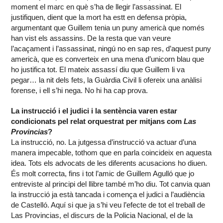
moment el marc en què s’ha de llegir l’assassinat. El
justifiquen, dient que la mort ha estt en defensa pròpia,
argumentant que Guillem tenia un puny americà que només
han vist els assassins. De la resta que van veure
l’acaçament i l’assassinat, ningú no en sap res, d’aquest puny
americà, que es converteix en una mena d’unicorn blau que
ho justifica tot. El mateix assassí diu que Guillem li va
pegar… la nit dels fets, la Guàrdia Civil li ofereix una anàlisi
forense, i ell s’hi nega. No hi ha cap prova.
La instrucció i el judici i la sentència varen estar
condicionats pel relat orquestrat per mitjans com
Las
Provincias
?
La instrucció, no. La jutgessa d’instrucció va actuar d’una
manera impecable, tothom que en parla coincideix en aquesta
idea. Tots els advocats de les diferents acusacions ho diuen.
És molt correcta, fins i tot l’amic de Guillem Agulló que jo
entreviste al principi del llibre també m’ho diu. Tot canvia quan
la instrucció ja està tancada i comença el judici a l’audiència
de Castelló. Aquí si que ja s’hi veu l’efecte de tot el treball de
Las Provincias, el discurs de la Policia Nacional, el de la