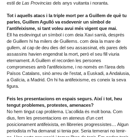
estil de
Las Provincias
dels anys vuitanta i noranta.
Tot i aquells atacs i la triple mort per a Guillem de què tu
parles, Guillem Agulló va esdevenir un símbol de
l’antifeixisme, si tant voleu avui més vigent que mai.
Ell ha esdevingut un símbol i com deia Xavi sarrià, després
de Guillem hi ha milers de Guillems. com deia la mare de
gullem, al cap de deu dies del seu assassinat, els pares dels
assassins havien engendrat la mort, però el seu fill viuria
eternament. A Guillem el recorden les persones
compromeses amb l’antifeixisme, i no només en l’àrea dels
Països Catalans, sinó arreu de l’estat, a Euskadi, a Andalusia,
a Galícia, a Madrid. On hi ha antifeixisme, es coneix la seva
figura.
Feis les presentacions en espais segurs. Així i tot, heu
tengut problemes, protestes, amenaces?
No hem tingut cap problema. L’acollida és molt bona. Com
dius, fem les presentacions en ateneus d’un cert
posicionament antifeixista, en llibreries progressistes… Algun
periodista m’ha demanat si tenia por. Seria temerari no tenir-