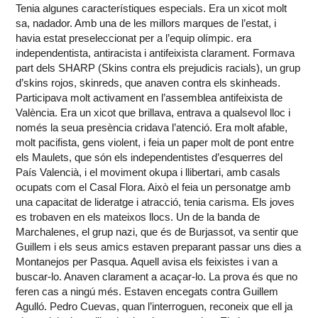
Tenia algunes característiques especials. Era un xicot molt
sa, nadador. Amb una de les millors marques de l’estat, i
havia estat preseleccionat per a l’equip olímpic. era
independentista, antiracista i antifeixista clarament. Formava
part dels SHARP (Skins contra els prejudicis racials), un grup
d’skins rojos, skinreds, que anaven contra els skinheads.
Participava molt activament en l’assemblea antifeixista de
València. Era un xicot que brillava, entrava a qualsevol lloc i
només la seua presència cridava l’atenció. Era molt afable,
molt pacifista, gens violent, i feia un paper molt de pont entre
els Maulets, que són els independentistes d’esquerres del
País Valencià, i el moviment okupa i llibertari, amb casals
ocupats com el Casal Flora. Això el feia un personatge amb
una capacitat de lideratge i atracció, tenia carisma. Els joves
es trobaven en els mateixos llocs. Un de la banda de
Marchalenes, el grup nazi, que és de Burjassot, va sentir que
Guillem i els seus amics estaven preparant passar uns dies a
Montanejos per Pasqua. Aquell avisa els feixistes i van a
buscar-lo. Anaven clarament a acaçar-lo. La prova és que no
feren cas a ningú més. Estaven encegats contra Guillem
Agulló. Pedro Cuevas, quan l’interroguen, reconeix que ell ja