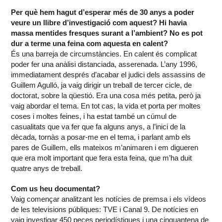
Per què hem hagut d’esperar més de 30 anys a poder
veure un llibre d’investigació com aquest? Hi havia
massa mentides fresques surant a l’ambient? No es pot
dur a terme una feina com aquesta en calent?
És una barreja de circumstàncies. En calent és complicat
poder fer una anàlisi distanciada, asserenada. L’any 1996,
immediatament després d’acabar el judici dels assassins de
Guillem Agulló, ja vaig dirigir un treball de tercer cicle, de
doctorat, sobre la qüestió. Era una cosa més petita, però ja
vaig abordar el tema. En tot cas, la vida et porta per moltes
coses i moltes feines, i ha estat també un cúmul de
casualitats que va fer que fa alguns anys, a l’inici de la
dècada, tornàs a posar-me en el tema, i parlant amb els
pares de Guillem, ells mateixos m’animaren i em digueren
que era molt important que fera esta feina, que m’ha duit
quatre anys de treball.
Com us heu documentat?
Vaig començar analitzant les notícies de premsa i els vídeos
de les televisions públiques: TVE i Canal 9. De notícies en
vaig investigar 450 peces periodístiques i una cinquantena de