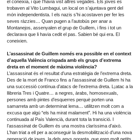
el coneixia, i que l’havia vist altres vegades. Els joves es
trobaven al Vito Lumbagui, un local on s’ajuntava gent del
món independentista. I els nazis s’hi acostaven per fer les
seves ràzzies… Quan pugen a l’autobús per anar a
Montanejos, assenyalen el grup de Guillem, i fins i tot un
declarava que li havia cedit el pas. Sabien bé qui era. El
coneixien.
L’assassinat de Guillem només era possible en el context
d’aquella València crispada amb els grups d’extrema
dreta en el moment de màxima violència?
L’assassinat és el resultat d’una estratègia de l’extrema dreta.
Des de la mort de Franco fins a l’assassinat de Guillem hi ha
una successió contínua d’atacs de l’extrema dreta. L¡atac a la
llibreria Tres i Quatre… a negres, àrabs, homosexuals,
persones amb pintes d’esquerres perquè porten una
samarreta amb un determinat lema… utilitzen molt com a
excusa que algú “els ha mirat malament”. Hi ha una violència
continuada al País Valencià, durant tota la transició. I
l’assassinat de Guillem és una mostra claríssima d’això.
L’han triat a ell per a aconseguir la desmobilització d’una nova
generació de joves, la dels anys noranta, que eren molt petits,