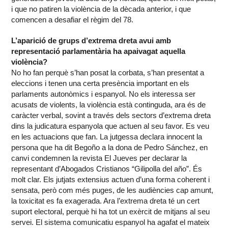
i que no patiren la violència de la dècada anterior, i que
comencen a desafiar el règim del 78.
L’aparició de grups d’extrema dreta avui amb
representació parlamentària ha apaivagat aquella
violència?
No ho fan perquè s’han posat la corbata, s’han presentat a
eleccions i tenen una certa presència important en els
parlaments autonòmics i espanyol. No els interessa ser
acusats de violents, la violència està continguda, ara és de
caràcter verbal, sovint a través dels sectors d’extrema dreta
dins la judicatura espanyola que actuen al seu favor. Es veu
en les actuacions que fan. La jutgessa declara innocent la
persona que ha dit Begoño a la dona de Pedro Sánchez, en
canvi condemnen la revista El Jueves per declarar la
representant d’Abogados Cristianos “Gilipolla del año”. És
molt clar. Els jutjats extensius actuen d’una forma coherent i
sensata, però com més puges, de les audiències cap amunt,
la toxicitat es fa exagerada. Ara l’extrema dreta té un cert
suport electoral, perquè hi ha tot un exèrcit de mitjans al seu
servei. El sistema comunicatiu espanyol ha agafat el mateix