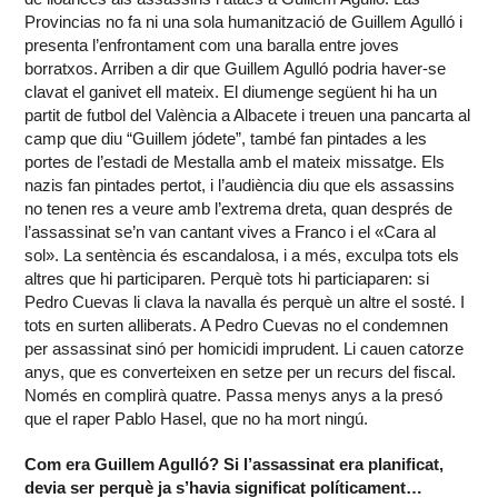
Provincias no fa ni una sola humanització de Guillem Agulló i
presenta l’enfrontament com una baralla entre joves
borratxos. Arriben a dir que Guillem Agulló podria haver-se
clavat el ganivet ell mateix. El diumenge següent hi ha un
partit de futbol del València a Albacete i treuen una pancarta al
camp que diu “Guillem jódete”, també fan pintades a les
portes de l’estadi de Mestalla amb el mateix missatge. Els
nazis fan pintades pertot, i l’audiència diu que els assassins
no tenen res a veure amb l’extrema dreta, quan després de
l’assassinat se’n van cantant vives a Franco i el «Cara al
sol». La sentència és escandalosa, i a més, exculpa tots els
altres que hi participaren. Perquè tots hi particiaparen: si
Pedro Cuevas li clava la navalla és perquè un altre el sosté. I
tots en surten alliberats. A Pedro Cuevas no el condemnen
per assassinat sinó per homicidi imprudent. Li cauen catorze
anys, que es converteixen en setze per un recurs del fiscal.
Només en complirà quatre. Passa menys anys a la presó
que el raper Pablo Hasel, que no ha mort ningú.
Com era Guillem Agulló? Si l’assassinat era planificat,
devia ser perquè ja s’havia significat políticament…