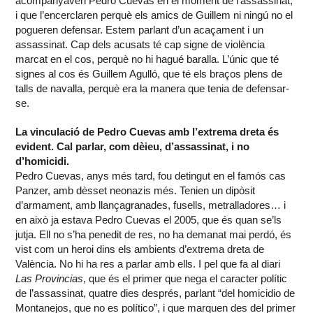
acompanyaven Pedro Cuevas en el moment de l’assassinat,
i que l’encerclaren perquè els amics de Guillem ni ningú no el
pogueren defensar. Estem parlant d’un acaçament i un
assassinat. Cap dels acusats té cap signe de violència
marcat en el cos, perquè no hi hagué baralla. L’únic que té
signes al cos és Guillem Agulló, que té els braços plens de
talls de navalla, perquè era la manera que tenia de defensar-
se.
La vinculació de Pedro Cuevas amb l’extrema dreta és
evident. Cal parlar, com dèieu, d’assassinat, i no
d’homicidi.
Pedro Cuevas, anys més tard, fou detingut en el famós cas
Panzer, amb dèsset neonazis més. Tenien un dipòsit
d’armament, amb llançagranades, fusells, metralladores… i
en això ja estava Pedro Cuevas el 2005, que és quan se’ls
jutja. Ell no s’ha penedit de res, no ha demanat mai perdó, és
vist com un heroi dins els ambients d’extrema dreta de
València. No hi ha res a parlar amb ells. I pel que fa al diari
Las Provincias
, que és el primer que nega el caracter polític
de l’assassinat, quatre dies després, parlant “del homicidio de
Montanejos, que no es político”, i que marquen des del primer