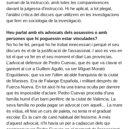
sumari de la instrucció, amb totes les compareixences
davant la jutgessa d’instrucció. Hi he aplicat, a tot plegat,
l’anàlisi crítica del discurs que utilitzem en les investigacions
que fem en sociologia de la investigació.
Heu parlat amb els advocats dels assassins o amb
persones que hi poguessin estar vinculades?
No ho he fet, perquè ho he trobat innecessari i perquè el seu
discurs és el de la justificació de l’assassinat. I això es veu en
tot el que va fer en el seu moment el diari Las provincias.
L’advocat defensor de Pedro Cuevas, que és que va clavar el
ganivet al cor a Guillem Agulló, va ser Miguel Morató
Enguídanos, que va ser l’últim alcalde franquista de la ciutat
de Manises. Era de Falange Española, i militant després de
Fuerza Nueva. En tot això hi ha una trama oculta per darrere
que és impossible d’aclarir. Pedro Cuevas procedia d’una
família humil d’un barri perifèric de la ciutat de València. La
seva família no podia pagar un advocat com aquell… La mare
és vídua, ell feia un curs de paleta, no tenia ni el graduat
escolar. És la carn de canó habitual del feixisme. A més
d’aquest advocat, n’hi havia un per a cadascun dels qui