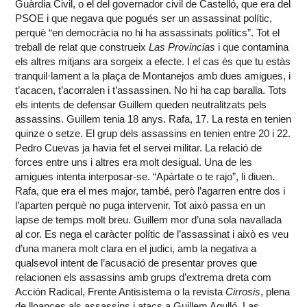
Guàrdia Civil, o el del governador civil de Castelló, que era del
PSOE i que negava que pogués ser un assassinat polític,
perquè “en democràcia no hi ha assassinats polítics”. Tot el
treball de relat que construeix
Las Provincias
i que contamina
els altres mitjans ara sorgeix a efecte. I el cas és que tu estàs
tranquil·lament a la plaça de Montanejos amb dues amigues, i
t’acacen, t’acorralen i t’assassinen. No hi ha cap baralla. Tots
els intents de defensar Guillem queden neutralitzats pels
assassins. Guillem tenia 18 anys. Rafa, 17. La resta en tenien
quinze o setze. El grup dels assassins en tenien entre 20 i 22.
Pedro Cuevas ja havia fet el servei militar. La relació de
forces entre uns i altres era molt desigual. Una de les
amigues intenta interposar-se. “Apártate o te rajo”, li diuen.
Rafa, que era el mes major, també, però l’agarren entre dos i
l’aparten perquè no puga intervenir. Tot això passa en un
lapse de temps molt breu. Guillem mor d’una sola navallada
al cor. Es nega el caràcter polític de l’assassinat i això es veu
d’una manera molt clara en el judici, amb la negativa a
qualsevol intent de l’acusació de presentar proves que
relacionen els assassins amb grups d’extrema dreta com
Acción Radical, Frente Antisistema o la revista
Cirrosis
, plena
de lloances als assassins i atacs a Guillem Agulló. Las