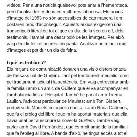
vídeos. Per a una notícia qualsevol pots anar a l’hemeroteca,
però l’anàlisi dels vídeos és molt més laboriosa. Els arxius
d’imatge del 1993 no són accessibles de cap manera i em
costaren prou d’aconseguir. Aquests arxius exigeixen una
transcripció literal de tot el que es diu, de la veu en off, dels
testimonis, i també una descripció de les imatges. Per això
vaig decidir fer-ne només cinquanta. Analitzar un minut i mig
d’imatges et pot dur un dia de feina.
I què us trobàreu?
Els mitjans de comunicació donaren una visió distorsionada
de l’assassinat de Guillem. Tant pel tractament mediàtic, com
pel tractament judicial i la sentència. Em vaig entrevistar amb
la família i amb un amic de Guillem que el va acompanyar en
l’ambulància fins a l’Hospital. També he parlat amb Txema
Laullon, l’advocat particular de Maulets; amb Toni Gisbert,
portaveu de Maulets en aquella època, i amb Núria Cadenes,
que fa el pròleg del llibre i que m’ha aportat materials que ella
havia usat per a escriure la novel·la
Guillem
. També vaig
parlar amb David Fernández, que és molt amic de la família i
que fa l’epíleg al llibre. A banda d’això, he tingut accés a tot el