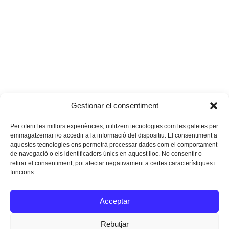
Entre el final i el
Simulacre d’incendi a l’Hospital
Gestionar el consentiment
previous
next
principi
de Manacor
post:
post:
Per oferir les millors experiències, utilitzem tecnologies com les galetes per
emmagatzemar i/o accedir a la informació del dispositiu. El consentiment a
aquestes tecnologies ens permetrà processar dades com el comportament
de navegació o els identificadors únics en aquest lloc. No consentir o
retirar el consentiment, pot afectar negativament a certes característiques i
funcions.
Instagram
Facebook
Twitter
Acceptar
Texts Legals
Rebutjar