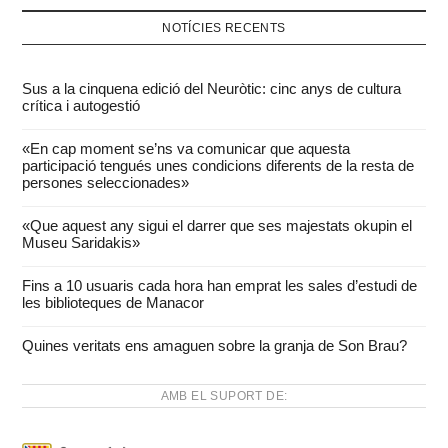
NOTÍCIES RECENTS
Sus a la cinquena edició del Neuròtic: cinc anys de cultura
crítica i autogestió
«En cap moment se’ns va comunicar que aquesta
participació tengués unes condicions diferents de la resta de
persones seleccionades»
«Que aquest any sigui el darrer que ses majestats okupin el
Museu Saridakis»
Fins a 10 usuaris cada hora han emprat les sales d’estudi de
les biblioteques de Manacor
Quines veritats ens amaguen sobre la granja de Son Brau?
AMB EL SUPORT DE: