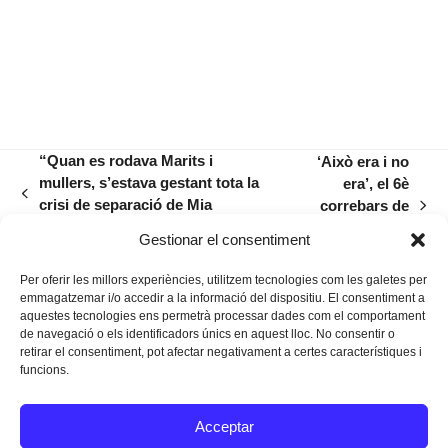
“Quan es rodava Marits i
‘Això era i no
mullers, s’estava gestant tota la
era’, el 6è
previous
crisi de separació de Mia
correbars de
next
post:
Farrow i Woody Allen”
Xítxeros amb
post:
Gestionar el consentiment
Empenta
Per oferir les millors experiències, utilitzem tecnologies com les galetes per
emmagatzemar i/o accedir a la informació del dispositiu. El consentiment a
aquestes tecnologies ens permetrà processar dades com el comportament
de navegació o els identificadors únics en aquest lloc. No consentir o
retirar el consentiment, pot afectar negativament a certes característiques i
funcions.
Instagram
Facebook
Twitter
Acceptar
Texts Legals