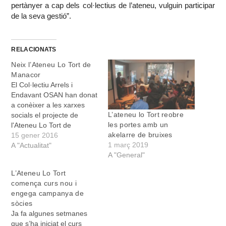
pertànyer a cap dels col·lectius de l’ateneu, vulguin participar
de la seva gestió”.
RELACIONATS
Neix l’Ateneu Lo Tort de
Manacor
El Col·lectiu Arrels i
Endavant OSAN han donat
a conèixer a les xarxes
L’ateneu lo Tort reobre
socials el projecte de
les portes amb un
l'Ateneu Lo Tort de
akelarre de bruixes
Manacor. Segons
15 gener 2016
1 març 2019
expliquen, l'ateneu 'és un
A "Actualitat"
A "General"
espai de confluència que
impulsen els dos
L’Ateneu Lo Tort
col·lectius anticapitalistes
comença curs nou i
de la comarca'. Asseguren
engega campanya de
que 'neix amb l'objectiu de
sòcies
ser una eina contra la…
Ja fa algunes setmanes
que s’ha iniciat el curs