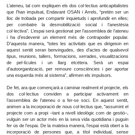
L’ateneu, tal com expliquen els dos col·lectius anticapitalistes
que l’han impulsat, Endavant OSAN i Arrels, “pretén ser un
lloc de trobada per compartir inquietuds i aprofundir en elles;
per combatre la desmobilització social i l’anestèsia
col·lectiva”. L’espai serà gestionat per l’assemblea de l’ateneu
i ha d’esdevenir un element més de contrapoder popular.
D’aquesta manera, “totes les activitats que es dirigeixin en
aquest sentit seran benvingudes, des d’actes de qualsevol
tipus, reunions, tallers, formacions, xerrades, visualitzacions
de pel·lícules i un llarg etcètera. Serà un espai
d’autoorganització, per remoure consciències i per aportar
una esquerda més al sistema”, afirmen els impulsors.
De fet, ara que començarà a caminar realment el projecte, els
dos col·lectius conviden a participar activament en
l’assemblea de l’ateneu o a fer-se soci. En aquest sentit,
animen a
la incorporació de nous col·lectius que, “assumint el
projecte com a propi –tant a nivell ideològic com de gestió–,
vulguin ser un actor més en la seva vida quotidiana i puguin
fer ús de l’espai. De la mateixa manera, l’espai està obert a la
incorporació de persones que, a títol individual, sense