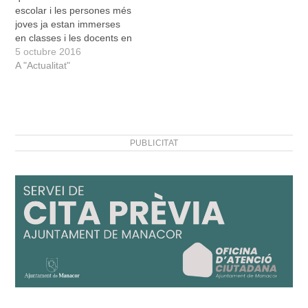
escolar i les persones més
joves ja estan immerses
en classes i les docents en
la seva tasca d’ensenyar.
5 octubre 2016
Fora de l’ensenyament
A "Actualitat"
també comença el curs,
moltes treballadores ja fa
setmanes que han acabat
les vacances i tornen a ser
als…
PUBLICITAT