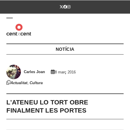
Skip
Twitter
Facebook
Instagram
to
content
Open
Close
mobile
mobile
menu
menu
NOTÍCIA
Carles Joan
8 març 2016
,
Actualitat
Cultura
L’ATENEU LO TORT OBRE
FINALMENT LES PORTES