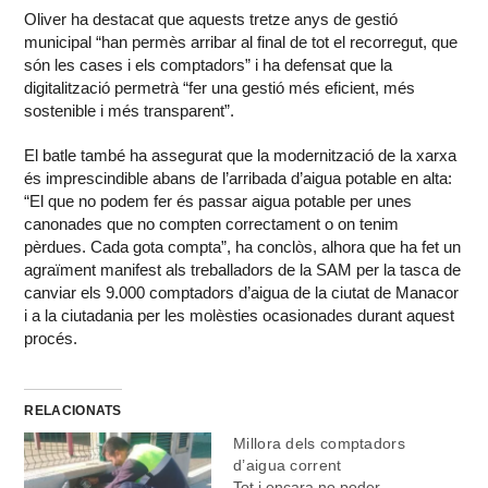
Oliver ha destacat que aquests tretze anys de gestió
municipal “han permès arribar al final de tot el recorregut, que
són les cases i els comptadors” i ha defensat que la
digitalització permetrà “fer una gestió més eficient, més
sostenible i més transparent”.
El batle també ha assegurat que la modernització de la xarxa
és imprescindible abans de l’arribada d’aigua potable en alta:
“El que no podem fer és passar aigua potable per unes
canonades que no compten correctament o on tenim
pèrdues. Cada gota compta”, ha conclòs, alhora que ha fet un
agraïment manifest als treballadors de la SAM per la tasca de
canviar els 9.000 comptadors d’aigua de la ciutat de Manacor
i a la ciutadania per les molèsties ocasionades durant aquest
procés.
RELACIONATS
Millora dels comptadors
d’aigua corrent
Tot i encara no poder