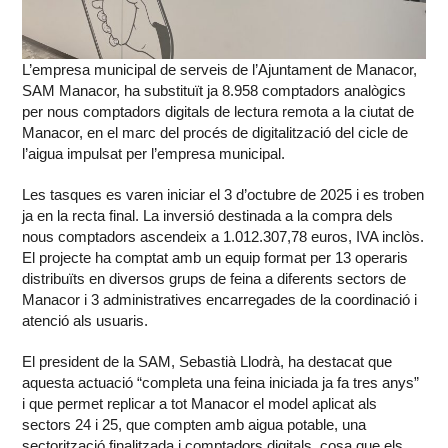
L’empresa municipal de serveis de l’Ajuntament de Manacor,
SAM Manacor, ha substituït ja 8.958 comptadors analògics
per nous comptadors digitals de lectura remota a la ciutat de
Manacor, en el marc del procés de digitalització del cicle de
l’aigua impulsat per l’empresa municipal.
Les tasques es varen iniciar el 3 d’octubre de 2025 i es troben
ja en la recta final. La inversió destinada a la compra dels
nous comptadors ascendeix a 1.012.307,78 euros, IVA inclòs.
El projecte ha comptat amb un equip format per 13 operaris
distribuïts en diversos grups de feina a diferents sectors de
Manacor i 3 administratives encarregades de la coordinació i
atenció als usuaris.
El president de la SAM, Sebastià Llodrà, ha destacat que
aquesta actuació “completa una feina iniciada ja fa tres anys”
i que permet replicar a tot Manacor el model aplicat als
sectors 24 i 25, que compten amb aigua potable, una
sectorització finalitzada i comptadors digitals, cosa que els