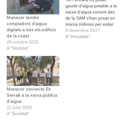
gaudir d’aigua potable a la
xarxa d’aigua corrent des
Manacor tendrà
de la SAM s’han posat en
comptadors d’aigua
marxa millores per evitar
digitals a tots els edificis
fuites d’aigua, tant a la
8 desembre 2017
de la ciutat
xarxa global com a dins
A "Actualitat"
28 octubre 2025
les xarxes privades de
A "Societat"
molts dels abonats. “Un
dels aspectes més
importants de la
modernització de…
Manacor connecta Es
Serralt a la xarxa pública
d’aigua
11 juliol 2026
A "Societat"