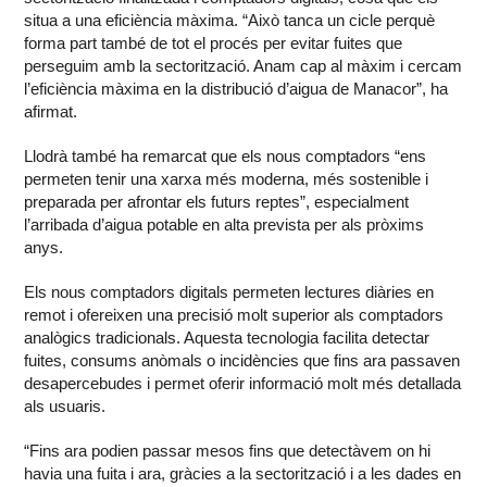
situa a una eficiència màxima. “Això tanca un cicle perquè
forma part també de tot el procés per evitar fuites que
perseguim amb la sectorització. Anam cap al màxim i cercam
l’eficiència màxima en la distribució d’aigua de Manacor”, ha
afirmat.
Llodrà també ha remarcat que els nous comptadors “ens
permeten tenir una xarxa més moderna, més sostenible i
preparada per afrontar els futurs reptes”, especialment
l’arribada d’aigua potable en alta prevista per als pròxims
anys.
Els nous comptadors digitals permeten lectures diàries en
remot i ofereixen una precisió molt superior als comptadors
analògics tradicionals. Aquesta tecnologia facilita detectar
fuites, consums anòmals o incidències que fins ara passaven
desapercebudes i permet oferir informació molt més detallada
als usuaris.
“Fins ara podien passar mesos fins que detectàvem on hi
havia una fuita i ara, gràcies a la sectorització i a les dades en