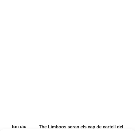
Em dic
The Limboos seran els cap de cartell del
Lucy
concert de Fires i Festes de Renou