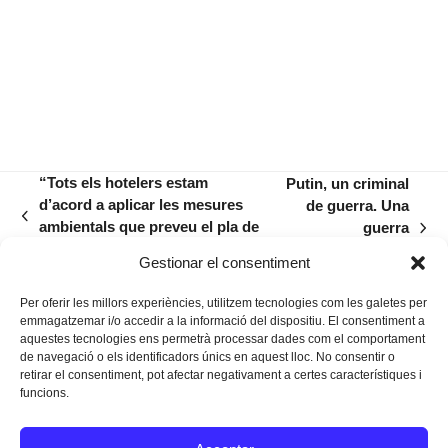
“Tots els hotelers estam
Putin, un criminal
d’acord a aplicar les mesures
de guerra. Una
previous
ambientals que preveu el pla de
guerra
next
post:
circularitat de la llei”
inacceptable, com
post:
Gestionar el consentiment
totes
Per oferir les millors experiències, utilitzem tecnologies com les galetes per
emmagatzemar i/o accedir a la informació del dispositiu. El consentiment a
aquestes tecnologies ens permetrà processar dades com el comportament
de navegació o els identificadors únics en aquest lloc. No consentir o
retirar el consentiment, pot afectar negativament a certes característiques i
funcions.
Instagram
Facebook
Twitter