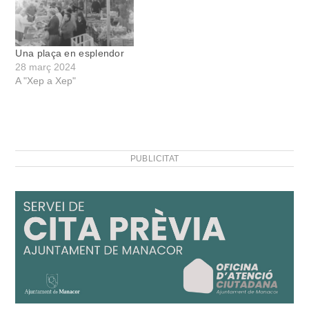
Una plaça en esplendor
28 març 2024
A "Xep a Xep"
PUBLICITAT