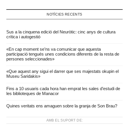
NOTÍCIES RECENTS
Sus a la cinquena edició del Neuròtic: cinc anys de cultura
crítica i autogestió
«En cap moment se’ns va comunicar que aquesta
participació tengués unes condicions diferents de la resta de
persones seleccionades»
«Que aquest any sigui el darrer que ses majestats okupin el
Museu Saridakis»
Fins a 10 usuaris cada hora han emprat les sales d’estudi de
les biblioteques de Manacor
Quines veritats ens amaguen sobre la granja de Son Brau?
AMB EL SUPORT DE: