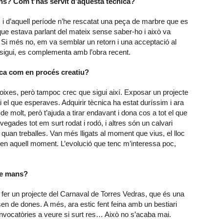
ans? Com t’has servit d’aquesta tècnica?
s i d’aquell període n’he rescatat una peça de marbre que es
 que estava parlant del mateix sense saber-ho i això va
ció. Si més no, em va semblar un retorn i una acceptació al
sigui, es complementa amb l’obra recent.
ica com en procés creatiu?
oixes, però tampoc crec que sigui així. Exposar un projecte
 el que esperaves. Adquirir tècnica ha estat duríssim i ara
i de molt, però t’ajuda a tirar endavant i dona cos a tot el que
egades tot em surt rodat i rodó, i altres són un calvari
quan treballes. Van més lligats al moment que vius, el lloc
es en aquell moment. L’evolució que tenc m’interessa poc,
tre mans?
a fer un projecte del Carnaval de Torres Vedras, que és una
sen de dones. A més, ara estic fent feina amb un bestiari
nvocatòries a veure si surt res… Això no s’acaba mai.