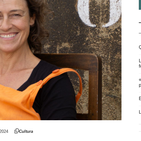
Q
L
f
«
p
E
L
2024
Cultura