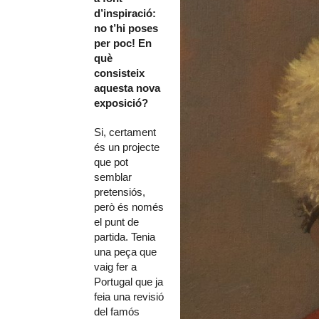
d’inspiració:
no t’hi poses
per poc! En
què
consisteix
aquesta nova
exposició?
Si, certament
és un projecte
que pot
semblar
pretensiós,
però és només
el punt de
partida. Tenia
una peça que
vaig fer a
Portugal que ja
feia una revisió
del famós