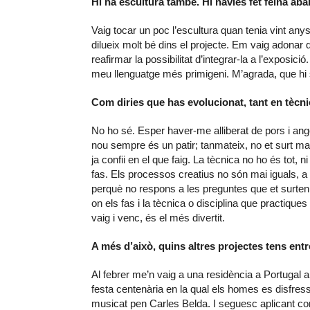
Hi ha escultura també. Hi havies fet feina ab
Vaig tocar un poc l’escultura quan tenia vint any
dilueix molt bé dins el projecte. Em vaig adonar
reafirmar la possibilitat d’integrar-la a l’exposi
meu llenguatge més primigeni. M’agrada, que hi 
Com diries que has evolucionat, tant en tècn
No ho sé. Esper haver-me alliberat de pors i ang
nou sempre és un patir; tanmateix, no et surt mai
ja confii en el que faig. La tècnica no ho és tot, n
fas. Els processos creatius no són mai iguals, a v
perquè no respons a les preguntes que et surten 
on els fas i la tècnica o disciplina que practiqu
vaig i venc, és el més divertit.
A més d’això, quins altres projectes tens en
Al febrer me’n vaig a una residència a Portugal 
festa centenària en la qual els homes es disfres
musicat pen Carles Belda. I seguesc aplicant co