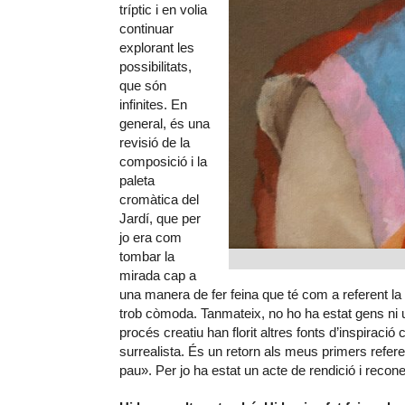
tríptic i en volia
continuar
explorant les
possibilitats,
que són
infinites. En
general, és una
revisió de la
composició i la
paleta
cromàtica del
Jardí, que per
jo era com
tombar la
mirada cap a
una manera de fer feina que té com a referent la
trob còmoda. Tanmateix, no ho ha estat gens ni un
procés creatiu han florit altres fonts d’inspiraci
surrealista. És un retorn als meus primers referent
pau». Per jo ha estat un acte de rendició i reco