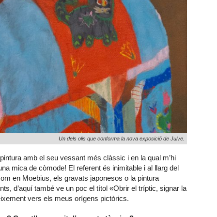
Un dels olis que conforma la nova exposició de Julve.
 pintura amb el seu vessant més clàssic i en la qual m’hi
a mica de còmode! El referent és inimitable i al llarg del
ó com en Moebius, els gravats japonesos o la pintura
s, d’aquí també ve un poc el títol «Obrir el tríptic, signar la
neixement vers els meus orígens pictòrics.