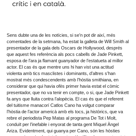
Sens dubte una de les notícies, si se’n pot dir així, més
comentades de la setmana, ha estat la galleta de Will Smith al
presentador de la gala dels Oscars de Hollywood, després
que aquest fes referència als pocs cabells de Jade Pinkett,
esposa de l’ara ja flamant guanyador de l’estatueta al millor
actor. El cas és que mentre uns hi han vist una actitud
violenta amb tics masclistes i dominants, d’altres s’han
mostrat més condescendents amb l’hòstia smithiana, en
considerar que qui havia ofès primer havia estat el còmic
presentador, que no va tenir en compte, o si, que Jade Pinkett
fa anys que lluita contra l’alopècia. El cas és que el referent
del tuitisme manacorí Catlos Cano ha volgut comparar
l’hòstia de l’actor americà amb els tocs, ja històrics, que va
rebre el periodista Pep Matas al programa De Tot i Molt,
conduït per l’inefable i enyorat de tanta gent Miquel Àngel
Ariza. Evidentment, qui guanya per Cano, són les hòsties