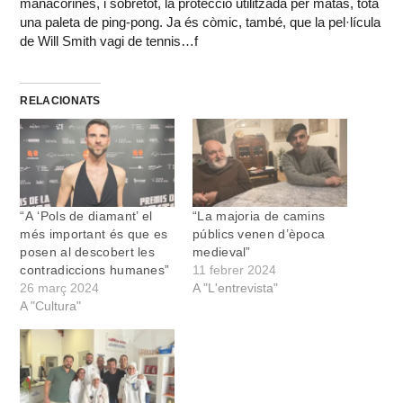
manacorines, i sobretot, la protecció utilitzada per matas, tota
una paleta de ping-pong. Ja és còmic, també, que la pel·lícula
de Will Smith vagi de tennis…f
RELACIONATS
“A ‘Pols de diamant’ el
“La majoria de camins
més important és que es
públics venen d’època
posen al descobert les
medieval”
contradiccions humanes”
11 febrer 2024
26 març 2024
A "L'entrevista"
A "Cultura"