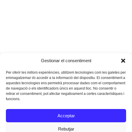
“Són sensacions
Havent traspassat el llindar
Gestionar el consentiment
previous
next
molt fortes”
de la increença
post:
post:
Per oferir les millors experiències, utilitzem tecnologies com les galetes per
emmagatzemar i/o accedir a la informació del dispositiu. El consentiment a
aquestes tecnologies ens permetrà processar dades com el comportament
de navegació o els identificadors únics en aquest lloc. No consentir o
retirar el consentiment, pot afectar negativament a certes característiques i
funcions.
Instagram
Facebook
Twitter
Acceptar
Texts Legals
Rebutjar