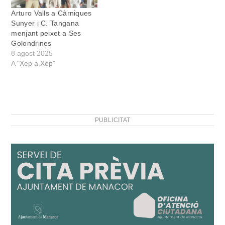
Arturo Valls a Càrniques
Sunyer i C. Tangana
menjant peixet a Ses
Golondrines
8 agost 2025
A "Xep a Xep"
PUBLICITAT