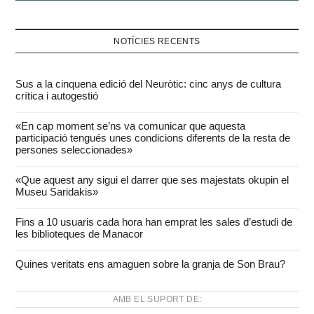
NOTÍCIES RECENTS
Sus a la cinquena edició del Neuròtic: cinc anys de cultura
crítica i autogestió
«En cap moment se’ns va comunicar que aquesta
participació tengués unes condicions diferents de la resta de
persones seleccionades»
«Que aquest any sigui el darrer que ses majestats okupin el
Museu Saridakis»
Fins a 10 usuaris cada hora han emprat les sales d’estudi de
les biblioteques de Manacor
Quines veritats ens amaguen sobre la granja de Son Brau?
AMB EL SUPORT DE: