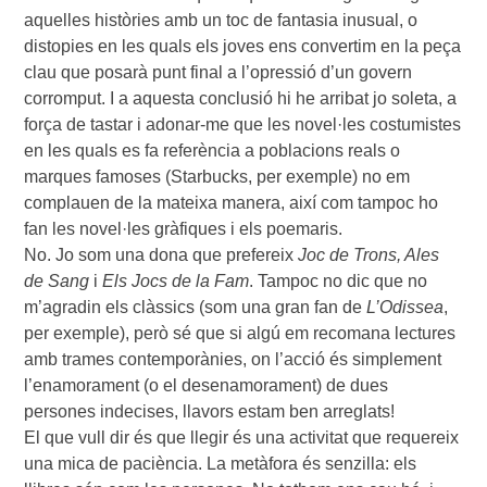
aquelles històries amb un toc de fantasia inusual, o
distopies en les quals els joves ens convertim en la peça
clau que posarà punt final a l’opressió d’un govern
corromput. I a aquesta conclusió hi he arribat jo soleta, a
força de tastar i adonar-me que les novel·les costumistes
en les quals es fa referència a poblacions reals o
marques famoses (Starbucks, per exemple) no em
complauen de la mateixa manera, així com tampoc ho
fan les novel·les gràfiques i els poemaris.
No. Jo som una dona que prefereix
Joc de Trons, Ales
de Sang
i
Els Jocs de la Fam
. Tampoc no dic que no
m’agradin els clàssics (som una gran fan de
L’Odissea
,
per exemple), però sé que si algú em recomana lectures
amb trames contemporànies, on l’acció és simplement
l’enamorament (o el desenamorament) de dues
persones indecises, llavors estam ben arreglats!
El que vull dir és que llegir és una activitat que requereix
una mica de paciència. La metàfora és senzilla: els