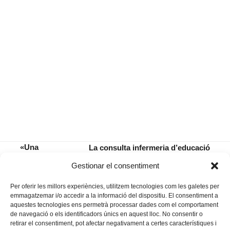
«Una
La consulta infermeria d’educació
confabulació
terapèutica en diabetis atén més de
previous
next
Gestionar el consentiment
d’imbècils»
900 consultes presencials
post:
post:
Per oferir les millors experiències, utilitzem tecnologies com les galetes per
emmagatzemar i/o accedir a la informació del dispositiu. El consentiment a
aquestes tecnologies ens permetrà processar dades com el comportament
de navegació o els identificadors únics en aquest lloc. No consentir o
retirar el consentiment, pot afectar negativament a certes característiques i