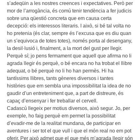
s’adeqüin a les nostres creences i expectatives. Però per
mor de l’arrogància, és comú tenir tendència a fer judicis
sobre una qüestió concreta que em causa certa
decepció: els interessos literaris. I això, si bé tal volta no
ho pretenia (és clar, sempre és l’excusa que es diu quan
un s’equivoca de totes totes), només porta al desengany,
la desil·lusió i, finalment, a la mort del gust per llegir.
Perquè sí; jo pens fermament que aquell que afirma no li
agrada llegir és perquè, o bé encara no ha trobat el llibre
adequat, o bé perquè no li ho han permès. Hi ha
tantíssims llibres, tants gèneres diversos i tantes
històries que em sembla una impossibilitat la idea de no
gaudir d’un entreteniment que, a part de distreure, és
capaç d’ensenyar i fer treballar el cervell.
Cadascú llegeix per motius diversos, això segur. Jo, per
exemple, ho faig perquè em permet la possibilitat
d’evadir-me de la realitat mundana, de participar en
aventures i ser tot el que vull i que el món real no em pot
oferir. Per això admet que el que més m’agrada llegir són