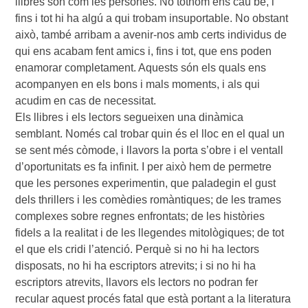
llibres són com les persones. No tothom ens cau bé, i
fins i tot hi ha algú a qui trobam insuportable. No obstant
això, també arribam a avenir-nos amb certs individus de
qui ens acabam fent amics i, fins i tot, que ens poden
enamorar completament. Aquests són els quals ens
acompanyen en els bons i mals moments, i als qui
acudim en cas de necessitat.
Els llibres i els lectors segueixen una dinàmica
semblant. Només cal trobar quin és el lloc en el qual un
se sent més còmode, i llavors la porta s’obre i el ventall
d’oportunitats es fa infinit. I per això hem de permetre
que les persones experimentin, que paladegin el gust
dels thrillers i les comèdies romàntiques; de les trames
complexes sobre regnes enfrontats; de les històries
fidels a la realitat i de les llegendes mitològiques; de tot
el que els cridi l’atenció. Perquè si no hi ha lectors
disposats, no hi ha escriptors atrevits; i si no hi ha
escriptors atrevits, llavors els lectors no podran fer
recular aquest procés fatal que està portant a la literatura