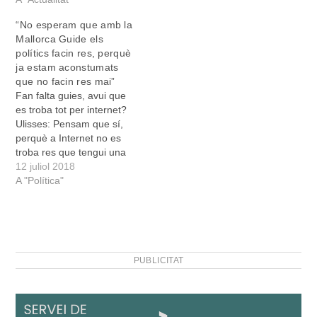
“No esperam que amb la
Mallorca Guide els
polítics facin res, perquè
ja estam aconstumats
que no facin res mai”
Fan falta guies, avui que
es troba tot per internet?
Ulisses: Pensam que sí,
perquè a Internet no es
troba res que tengui una
mínima qualitat.
12 juliol 2018
Comences a cercar coses
A "Política"
de Mallorca i l’únic que et
surt és pornografia i
anuncis d’alcohol barat.
Antònia Greixonera: A part
també vàrem pensar…
PUBLICITAT