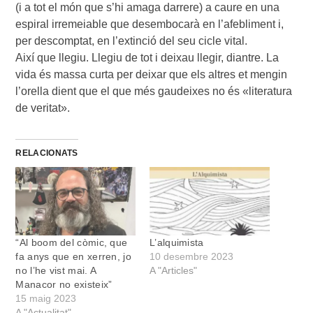
(i a tot el món que s’hi amaga darrere) a caure en una
espiral irremeiable que desembocarà en l’afebliment i,
per descomptat, en l’extinció del seu cicle vital.
Així que llegiu. Llegiu de tot i deixau llegir, diantre. La
vida és massa curta per deixar que els altres et mengin
l’orella dient que el que més gaudeixes no és «literatura
de veritat».
RELACIONATS
“Al boom del còmic, que
L’alquimista
fa anys que en xerren, jo
10 desembre 2023
no l’he vist mai. A
A "Articles"
Manacor no existeix”
15 maig 2023
A "Actualitat"