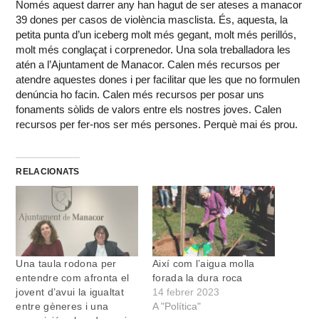
Només aquest darrer any han hagut de ser ateses a manacor
39 dones per casos de violència masclista. És, aquesta, la
petita punta d’un iceberg molt més gegant, molt més perillós,
molt més conglaçat i corprenedor. Una sola treballadora les
atén a l’Ajuntament de Manacor. Calen més recursos per
atendre aquestes dones i per facilitar que les que no formulen
denúncia ho facin. Calen més recursos per posar uns
fonaments sòlids de valors entre els nostres joves. Calen
recursos per fer-nos ser més persones. Perquè mai és prou.
RELACIONATS
Una taula rodona per
Així com l’aigua molla
entendre com afronta el
forada la dura roca
jovent d’avui la igualtat
14 febrer 2023
entre gèneres i una
A "Política"