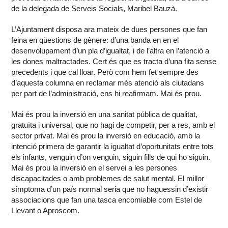
de la delegada de Serveis Socials, Maribel Bauzà.
L’Ajuntament disposa ara mateix de dues persones que fan
feina en qüestions de gènere: d’una banda en en el
desenvolupament d’un pla d’igualtat, i de l’altra en l’atenció a
les dones maltractades. Cert és que es tracta d’una fita sense
precedents i que cal lloar. Però com hem fet sempre des
d’aquesta columna en reclamar més atenció als ciutadans
per part de l’administració, ens hi reafirmam. Mai és prou.
Mai és prou la inversió en una sanitat pública de qualitat,
gratuïta i universal, que no hagi de competir, per a res, amb el
sector privat. Mai és prou la inversió en educació, amb la
intenció primera de garantir la igualtat d’oportunitats entre tots
els infants, venguin d’on venguin, siguin fills de qui ho siguin.
Mai és prou la inversió en el servei a les persones
discapacitades o amb problemes de salut mental. El millor
símptoma d’un país normal seria que no haguessin d’existir
associacions que fan una tasca encomiable com Estel de
Llevant o Aproscom.