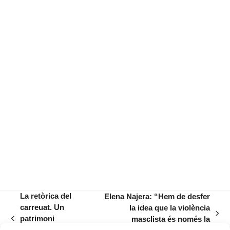
La retòrica del
Elena Najera: “Hem de desfer
carreuat. Un
la idea que la violència
next
patrimoni
masclista és només la
previous
post:
absolutament