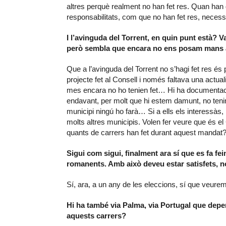
altres perquè realment no han fet res. Quan han
responsabilitats, com que no han fet res, necessit
I l’avinguda del Torrent, en quin punt està? 
però sembla que encara no ens posam mans a
Que a l’avinguda del Torrent no s’hagi fet res és
projecte fet al Consell i només faltava una actua
mes encara no ho tenien fet… Hi ha documentació
endavant, per molt que hi estem damunt, no teni
municipi ningú ho farà… Si a ells els interessàs,
molts altres municipis. Volen fer veure que és e
quants de carrers han fet durant aquest mandat
Sigui com sigui, finalment ara sí que es fa fe
romanents. Amb això deveu estar satisfets, 
Sí, ara, a un any de les eleccions, sí que veure
Hi ha també via Palma, via Portugal que depe
aquests carrers?