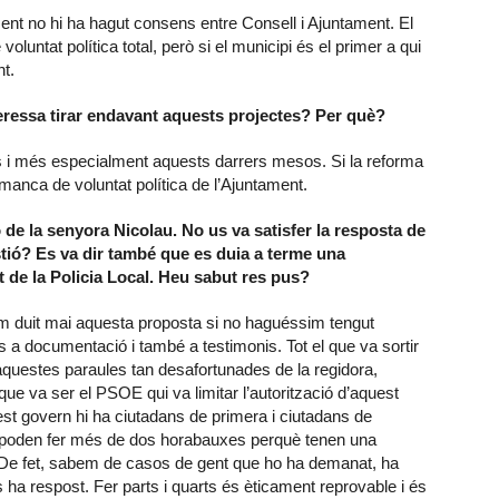
ent no hi ha hagut consens entre Consell i Ajuntament. El
voluntat política total, però si el municipi és el primer a qui
nt.
teressa tirar endavant aquests projectes? Per què?
s i més especialment aquests darrers mesos. Si la reforma
 manca de voluntat política de l’Ajuntament.
 de la senyora Nicolau. No us va satisfer la resposta de
stió? Es va dir també que es duia a terme una
rt de la Policia Local. Heu sabut res pus?
íem duit mai aquesta proposta si no haguéssim tengut
s a documentació i també a testimonis. Tot el que va sortir
questes paraules tan desafortunades de la regidora,
 que va ser el PSOE qui va limitar l’autorització d’aquest
est govern hi ha ciutadans de primera i ciutadans de
i poden fer més de dos horabauxes perquè tenen una
o. De fet, sabem de casos de gent que ho ha demanat, ha
s ha respost. Fer parts i quarts és èticament reprovable i és