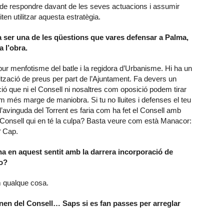
 de respondre davant de les seves actuacions i assumir
en utilitzar aquesta estratègia.
Va ser una de les qüestions que vares defensar a Palma,
 l’obra.
 pur menfotisme del batle i la regidora d’Urbanisme. Hi ha un
lització de preus per part de l’Ajuntament. Fa devers un
 que ni el Consell ni nosaltres com oposició podem tirar
m més marge de maniobra. Si tu no lluites i defenses el teu
 l’avinguda del Torrent es faria com ha fet el Consell amb
l Consell qui en té la culpa? Basta veure com està Manacor:
? Cap.
ina en aquest sentit amb la darrera incorporació de
no?
m qualque cosa.
nen del Consell… Saps si es fan passes per arreglar