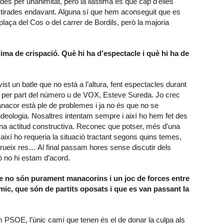
es per unanimitat, però la llàstima és que cap d’elles
n tirades endavant. Alguna sí que hem aconseguit que es
laça del Cos o del carrer de Bordils, però la majoria
ima de crispació. Què hi ha d’espectacle i què hi ha de
st un batle que no està a l’altura, fent espectacles durant
st per part del número u de VOX, Esteve Sureda. Jo crec
 Manacor està ple de problemes i ja no és que no se
ideologia. Nosaltres intentam sempre i així ho hem fet des
a actitud constructiva. Reconec que potser, més d’una
ixí ho requeria la situació tractant segons quins temes,
rueix res… Al final passam hores sense discutir dels
ò no hi estam d’acord.
 no són purament manacorins i un joc de forces entre
òmic, que són de partits oposats i que es van passant la
PSOE, l’únic camí que tenen és el de donar la culpa als