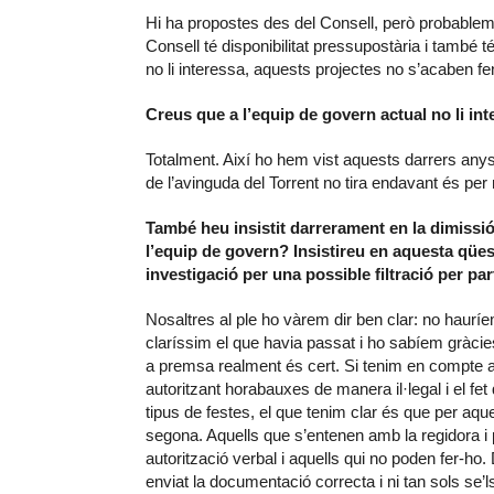
Hi ha propostes des del Consell, però probablem
Consell té disponibilitat pressupostària i també té 
no li interessa, aquests projectes no s’acaben fe
Creus que a l’equip de govern actual no li in
Totalment. Així ho hem vist aquests darrers any
de l’avinguda del Torrent no tira endavant és per
També heu insistit darrerament en la dimissió
l’equip de govern? Insistireu en aquesta qüe
investigació per una possible filtració per pa
Nosaltres al ple ho vàrem dir ben clar: no haur
claríssim el que havia passat i ho sabíem gràcie
a premsa realment és cert. Si tenim en compte a
autoritzant horabauxes de manera il·legal i el fet
tipus de festes, el que tenim clar és que per aqu
segona. Aquells que s’entenen amb la regidora 
autorització verbal i aquells qui no poden fer-h
enviat la documentació correcta i ni tan sols se’l