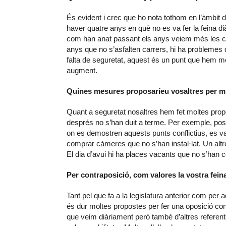
És evident i crec que ho nota tothom en l’àmbit d
haver quatre anys en què no es va fer la feina d
com han anat passant els anys veiem més les c
anys que no s’asfalten carrers, hi ha problemes
falta de seguretat, aquest és un punt que hem m
augment.
Quines mesures proposaríeu vosaltres per mi
Quant a seguretat nosaltres hem fet moltes propo
després no s’han duit a terme. Per exemple, pos
on es demostren aquests punts conflictius, es va 
comprar càmeres que no s’han instal·lat. Un altr
El dia d’avui hi ha places vacants que no s’han c
Per contraposició, com valores la vostra fei
Tant pel que fa a la legislatura anterior com per 
és dur moltes propostes per fer una oposició con
que veim diàriament però també d’altres referent