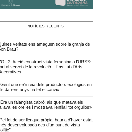
NOTÍCIES RECENTS
uines veritats ens amaguen sobre la granja de
Son Brau?
OL.2. Acció constructivista femenina a l’URSS:
’art al servei de la revolució – l’Institut d’Arts
ecoratives
Gent que se’n reia dels productors ecològics en
ls darrers anys ha fet el canvi»
Era un falangista cabró: als que matava els
allava les orelles i mostrava l’enfilall tot orgullós»
Pel fet de ser llengua pròpia, hauria d’haver estat
és desenvolupada des d’un punt de vista
olític”