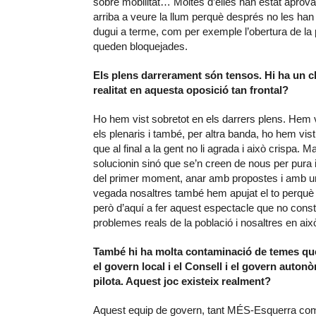
sobre mobilitat… Moltes d’elles han estat aprovad
arriba a veure la llum perquè després no les ha
dugui a terme, com per exemple l’obertura de la p
queden bloquejades.
Els plens darrerament són tensos. Hi ha un cl
realitat en aquesta oposició tan frontal?
Ho hem vist sobretot en els darrers plens. Hem vi
els plenaris i també, per altra banda, ho hem vi
que al final a la gent no li agrada i això crispa.
solucionin sinó que se’n creen de nous per pura 
del primer moment, anar amb propostes i amb un
vegada nosaltres també hem apujat el to perquè a
però d’aquí a fer aquest espectacle que no const
problemes reals de la població i nosaltres en aix
També hi ha molta contaminació de temes que
el govern local i el Consell i el govern auton
pilota. Aquest joc existeix realment?
Aquest equip de govern, tant MÉS-Esquerra com 