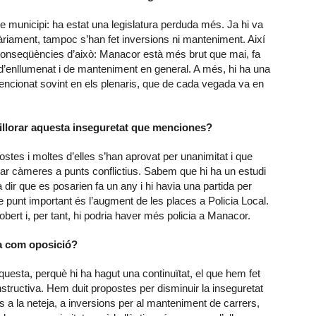
e municipi: ha estat una legislatura perduda més. Ja hi va
iàriament, tampoc s’han fet inversions ni manteniment. Així
onseqüències d’això: Manacor està més brut que mai, fa
 d’enllumenat i de manteniment en general. A més, hi ha una
encionat sovint en els plenaris, que de cada vegada va en
llorar aquesta inseguretat que menciones?
stes i moltes d’elles s’han aprovat per unanimitat i que
ar càmeres a punts conflictius. Sabem que hi ha un estudi
dir que es posarien fa un any i hi havia una partida per
e punt important és l’augment de les places a Policia Local.
obert i, per tant, hi podria haver més policia a Manacor.
na com oposició?
aquesta, perquè hi ha hagut una continuïtat, el que hem fet
structiva. Hem duit propostes per disminuir la inseguretat
s a la neteja, a inversions per al manteniment de carrers,