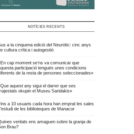
NOTÍCIES RECENTS
us a la cinquena edició del Neuròtic: cinc anys
e cultura crítica i autogestió
«En cap moment se’ns va comunicar que
questa participació tengués unes condicions
iferents de la resta de persones seleccionades»
Que aquest any sigui el darrer que ses
ajestats okupin el Museu Saridakis»
ins a 10 usuaris cada hora han emprat les sales
’estudi de les biblioteques de Manacor
uines veritats ens amaguen sobre la granja de
Son Brau?