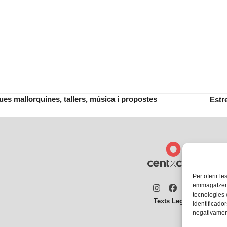
ues mallorquines, tallers, música i propostes
Estr
next
post:
Per oferir le
emmagatzemar
Instagram
Facebook
Twitter
tecnologies
Texts Legals
identificador
negativament