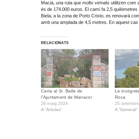
Macià, una ruta que molts veïnats utilitzen com a v
és de 174.000 euros. El camí fa 2,5 quilòmetres d
Biela, a la zona de Porto Cristo, es renovarà com
amb una amplada de 4,5 metres. En aquest cas 
RELACIONATS
Carta al Sr. Batle de
La incògnit
l’Ajuntament de Manacor
Roca
26 maig 2024
25 setembr
A "Articles"
A "General"