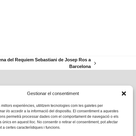
ena del Requiem Sebastiani de Josep Ros a
Barcelona
Gestionar el consentiment
s millors experiències, utilitzem tecnologies com les galetes per
 i/o accedir a la informació del dispositiu. El consentiment a aquestes
 ens permetrà processar dades com el comportament de navegació o els
s únics en aquest lloc. No consentir o retirar el consentiment, pot afectar
 a certes característiques i funcions.