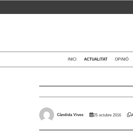
Skip
to
content
INICI
ACTUALITAT
OPINIÓ
Càndida Vives
25 octubre 2016
A