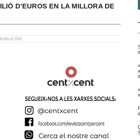
LIÓ D’EUROS EN LA MILLORA DE
PUBLICITAT
S
d
a
d
«
m
F
d
Q