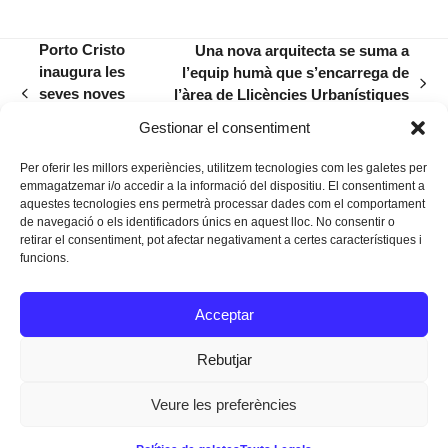
Porto Cristo
Una nova arquitecta se suma a
inaugura les
l’equip humà que s’encarrega de
next
seves noves
l’àrea de Llicències Urbanístiques
previous
post:
pistes de
a l’Ajuntament
post:
Gestionar el consentiment
tennis
Per oferir les millors experiències, utilitzem tecnologies com les galetes per
emmagatzemar i/o accedir a la informació del dispositiu. El consentiment a
aquestes tecnologies ens permetrà processar dades com el comportament
de navegació o els identificadors únics en aquest lloc. No consentir o
retirar el consentiment, pot afectar negativament a certes característiques i
funcions.
Instagram
Facebook
Twitter
Acceptar
Texts Legals
Rebutjar
Veure les preferències
Dissenyat a
Ideograma