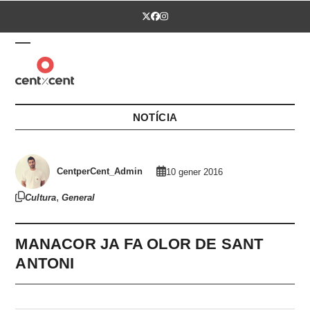
Skip
Twitter
Facebook
Instagram
to
content
Open
Close
mobile
mobile
menu
menu
NOTÍCIA
CentperCent_Admin
10 gener 2016
,
Cultura
General
MANACOR JA FA OLOR DE SANT
ANTONI