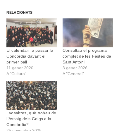
RELACIONATS
El calendari fa passar la
Consultau el programa
Concòrdia davant el
complet de les Festes de
primer ball
Sant Antoni
11 gener 2020
3 gener 2026
A "Cultura"
A "General"
I vosaltres, què trobau de
l’Assaig dels Goigs a la
Concòrdia?
25 novembre 2025