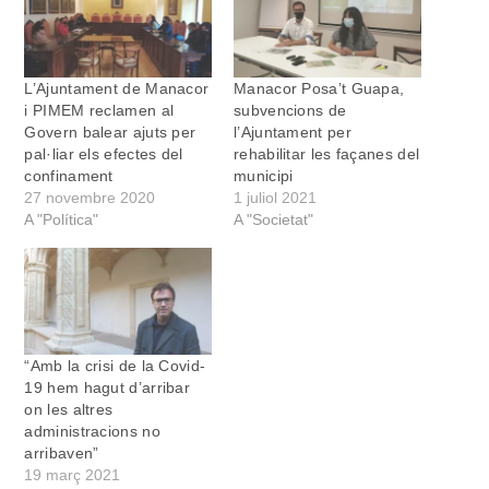
L’Ajuntament de Manacor
Manacor Posa’t Guapa,
i PIMEM reclamen al
subvencions de
Govern balear ajuts per
l’Ajuntament per
pal·liar els efectes del
rehabilitar les façanes del
confinament
municipi
27 novembre 2020
1 juliol 2021
A "Política"
A "Societat"
“Amb la crisi de la Covid-
19 hem hagut d’arribar
on les altres
administracions no
arribaven”
19 març 2021