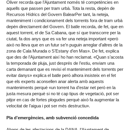
Oliver recorda que l’Ajuntament només té competències en
aquells que passen per tram urbà. Tota la resta, depèn de
Recursos Hídrics del Govern BalearPer tant, la neteja,
manteniment i condicionament dels torrents fora de tram urbà
depèn directament del Govern. El batle recorda, de fet, que en
aquest torrent, el de Sa Cabana, que sí que transcorre per la
ciutat, fa dos anys que es va fer una neteja important «però
això no lleva que en un futur se’n puguin arreglar d’altres de la
zona de Cala Murada o S’Estany d’en Mas». De fet, explica
que des de l’Ajuntament així ho han reclamat. «Quan s’acosta
la temporada de pluja, just després de l’estiu, enviam una
carta demanant que es revisi el manteniment dels torrents per
evitar danys» explica el batle però alhora insisteix en el fet
que els experts aconsellen anar alerta amb aquests
manteniments perquè «un torrent ha d’estar net però en la
justa mesura perquè si no té cap tipus de vegetació, pot ser
pitjor en cas de fortes plogudes perquè això fa augmentar la
velocitat de l’aigua i pot ser més destructiu».
Pla d’emergències, amb subvenció concedida
Abans de les afectacions de la DANA, l’Ajuntament de