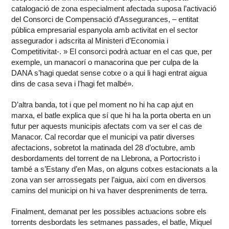
catalogació de zona especialment afectada suposa l’activació
del Consorci de Compensació d’Assegurances, – entitat
pública empresarial espanyola amb activitat en el sector
assegurador i adscrita al Ministeri d’Economia i
Competitivitat-. » El consorci podrà actuar en el cas que, per
exemple, un manacorí o manacorina que per culpa de la
DANA s’hagi quedat sense cotxe o a qui li hagi entrat aigua
dins de casa seva i l’hagi fet malbé».
D’altra banda, tot i que pel moment no hi ha cap ajut en
marxa, el batle explica que sí que hi ha la porta oberta en un
futur per aquests municipis afectats com va ser el cas de
Manacor. Cal recordar que el municipi va patir diverses
afectacions, sobretot la matinada del 28 d’octubre, amb
desbordaments del torrent de na Llebrona, a Portocristo i
també a s’Estany d’en Mas, on alguns cotxes estacionats a la
zona van ser arrossegats per l’aigua, així com en diversos
camins del municipi on hi va haver despreniments de terra.
Finalment, demanat per les possibles actuacions sobre els
torrents desbordats les setmanes passades, el batle, Miquel