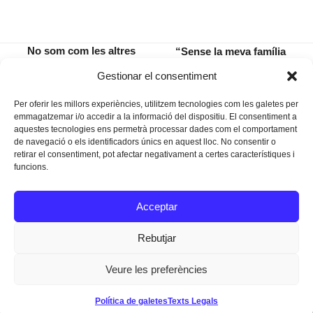
No som com les altres
“Sense la meva família
dones (som exactament
això no hauria estat
previous
next
Gestionar el consentiment
igual)
possible”
post:
post:
Per oferir les millors experiències, utilitzem tecnologies com les galetes per
emmagatzemar i/o accedir a la informació del dispositiu. El consentiment a
aquestes tecnologies ens permetrà processar dades com el comportament
de navegació o els identificadors únics en aquest lloc. No consentir o
retirar el consentiment, pot afectar negativament a certes característiques i
funcions.
Instagram
Facebook
Twitter
Acceptar
Texts Legals
Rebutjar
Veure les preferències
Dissenyat a
Ideograma
Política de galetes
Texts Legals