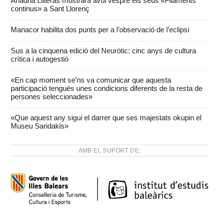
Ariadna Lliteras mostrarà avui vespre els seus «Filaments
continus» a Sant Llorenç
Manacor habilita dos punts per a l’observació de l’eclipsi
Sus a la cinquena edició del Neuròtic: cinc anys de cultura
crítica i autogestió
«En cap moment se’ns va comunicar que aquesta
participació tengués unes condicions diferents de la resta de
persones seleccionades»
«Que aquest any sigui el darrer que ses majestats okupin el
Museu Saridakis»
AMB EL SUPORT DE: