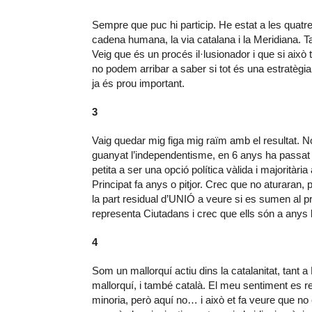
Sempre que puc hi particip. He estat a les quatre
cadena humana, la via catalana i la Meridiana. Ta
Veig que és un procés il·lusionador i que si això t
no podem arribar a saber si tot és una estratègia
ja és prou important.
3
Vaig quedar mig figa mig raïm amb el resultat. N
guanyat l’independentisme, en 6 anys ha passat 
petita a ser una opció política vàlida i majoritària
Principat fa anys o pitjor. Crec que no aturara
la part residual d’UNIÓ a veure si es sumen al p
representa Ciutadans i crec que ells són a anys 
4
Som un mallorquí actiu dins la catalanitat, tant
mallorquí, i també català. El meu sentiment es 
minoria, però aquí no… i això et fa veure que no 