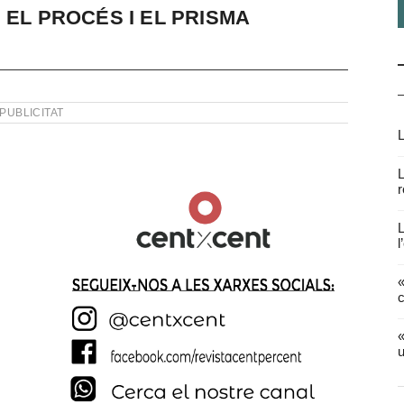
 EL PROCÉS I EL PRISMA
PUBLICITAT
L
L
r
L
l
«
c
«
u