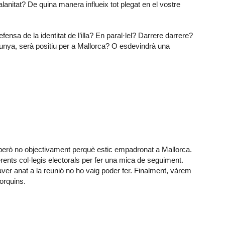
lanitat? De quina manera influeix tot plegat en el vostre
sa de la identitat de l’illa? En paral·lel? Darrere darrere?
lunya, serà positiu per a Mallorca? O esdevindrà una
 però no objectivament perquè estic empadronat a Mallorca.
rents col·legis electorals per fer una mica de seguiment.
aver anat a la reunió no ho vaig poder fer. Finalment, vàrem
lorquins.