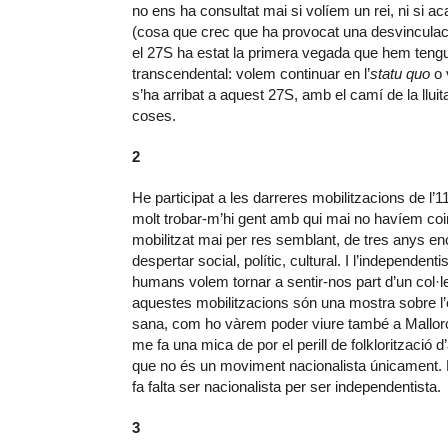
no ens ha consultat mai si volíem un rei, ni si a
(cosa que crec que ha provocat una desvinculació
el 27S ha estat la primera vegada que hem tengut
transcendental: volem continuar en l’
statu quo
o 
s’ha arribat a aquest 27S, amb el camí de la lluit
coses.
2
He participat a les darreres mobilitzacions de l
molt trobar-m’hi gent amb qui mai no havíem coin
mobilitzat mai per res semblant, de tres anys e
despertar social, polític, cultural. I l’independ
humans volem tornar a sentir-nos part d’un col·le
aquestes mobilitzacions són una mostra sobre l’e
sana, com ho vàrem poder viure també a Mallor
me fa una mica de por el perill de folkloritzaci
que no és un moviment nacionalista únicament. E
fa falta ser nacionalista per ser independentista.
3