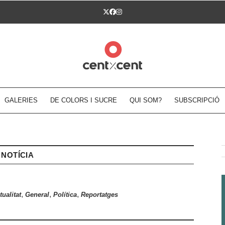
Twitter
Facebook
Instagram
GALERIES
DE COLORS I SUCRE
QUI SOM?
SUBSCRIPCIÓ
NOTÍCIA
,
,
,
tualitat
General
Política
Reportatges