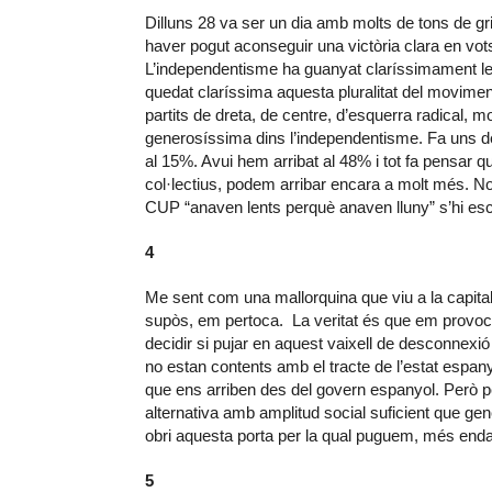
Dilluns 28 va ser un dia amb molts de tons de gri
haver pogut aconseguir una victòria clara en vot
L’independentisme ha guanyat claríssimament les
quedat claríssima aquesta pluralitat del movim
partits de dreta, de centre, d’esquerra radical,
generosíssima dins l’independentisme. Fa uns de
al 15%. Avui hem arribat al 48% i tot fa pensar q
col·lectius, podem arribar encara a molt més. No
CUP “anaven lents perquè anaven lluny” s’hi es
4
Me sent com una mallorquina que viu a la capital 
supòs, em pertoca. La veritat és que em provoc
decidir si pujar en aquest vaixell de desconnexi
no estan contents amb el tracte de l’estat espany
que ens arriben des del govern espanyol. Però pe
alternativa amb amplitud social suficient que gen
obri aquesta porta per la qual puguem, més enda
5