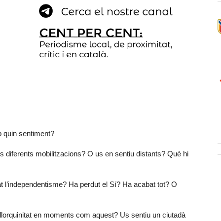
 quin sentiment?
s diferents mobilitzacions? O us en sentiu distants? Què hi
t l’independentisme? Ha perdut el Sí? Ha acabat tot? O
llorquinitat en moments com aquest? Us sentiu un ciutadà