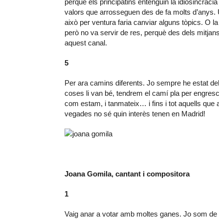
perquè els principatins entenguin la idiosincràcia 
valors que arrosseguen des de fa molts d’anys. 
això per ventura faria canviar alguns tòpics. O l
però no va servir de res, perquè des dels mitjan
aquest canal.
5
Per ara camins diferents. Jo sempre he estat del
coses li van bé, tendrem el camí pla per engresca
com estam, i tanmateix… i fins i tot aquells que 
vegades no sé quin interès tenen en Madrid!
Joana Gomila, cantant i compositora
1
Vaig anar a votar amb moltes ganes. Jo som de la