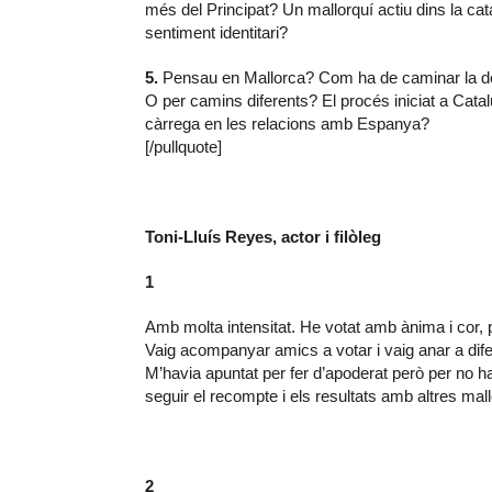
més del Principat? Un mallorquí actiu dins la cata
sentiment identitari?
5.
Pensau en Mallorca? Com ha de caminar la defen
O per camins diferents? El procés iniciat a Cata
càrrega en les relacions amb Espanya?
[/pullquote]
Toni-Lluís Reyes, actor i filòleg
1
Amb molta intensitat. He votat amb ànima i cor,
Vaig acompanyar amics a votar i vaig anar a dife
M’havia apuntat per fer d’apoderat però per no h
seguir el recompte i els resultats amb altres mal
2