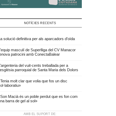
NOTÍCIES RECENTS
a solució definitiva per als aparcadors d’oïda
’equip masculí de Superlliga del CV Manacor
enova patrocini amb ConectaBalear
’argenteria del vuit-cents treballada per a
’església parroquial de Santa Maria dels Dolors
Tenia molt clar que volia que fos un disc
ol·laboratiu»
Son Macià és un poble perdut que es fon com
na barra de gel al sol»
AMB EL SUPORT DE: