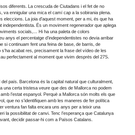
sos diferents. La crescuda de Ciutadans i el fet de no
s, va ennigular una mica el camí cap a la sobirania plena.
 eleccions. La joia d’aquest moment, per a mi, és que ha
ent independentista. És un moviment regenerador que aplega
 moviments socials,… Hi ha una paleta de colors
u anys el percentatge d’independentistes no devia arribar
ue si continuam fent una feina de base, de barris, de
 s’ha acabat res, precisament la frase del vídeo de les
cau perfectament al moment que vivim després del 27S.
del país. Barcelona és la capital natural que culturalment,
a una certa tristesa veure que des de Mallorca no podem
ó amb l’estat espanyol. Perquè a Mallorca són molts els que
ol, que no s’identifiquen amb les maneres de fer política
r ventura fan falta encara uns anys per a teixir una
eri la possibilitat de canvi. Tenc l’esperança que Catalunya
vant, decidir passar-hi com a Països Catalans.