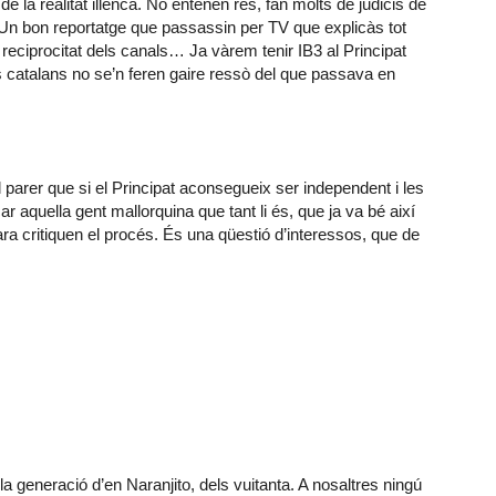
de la realitat illenca. No entenen res, fan molts de judicis de
Un bon reportatge que passassin per TV que explicàs tot
a reciprocitat dels canals… Ja vàrem tenir IB3 al Principat
s catalans no se’n feren gaire ressò del que passava en
 parer que si el Principat aconsegueix ser independent i les
r aquella gent mallorquina que tant li és, que ja va bé així
ara critiquen el procés. És una qüestió d’interessos, que de
 generació d’en Naranjito, dels vuitanta. A nosaltres ningú