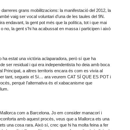
 darreres grans mobilitzacions: la manifestació del 2012, la
mbé vaig ser vocal voluntari d’una de les taules del 9N.
ira endavant, la gent pot més que la política, tot i que mai
 o no, la gent s’hi ha acabussat en massa i participen i això
o ha estat una victòria aclaparadora, però sí que ha
de ser residual i qui era independentista ho deia amb boca
 al Principat, a altres territoris encara és com es vivia al
n, per tant, segueix el Sí… ara veurem CAT SÍ QUE ES POT i
rocés, perquè l’alternativa és el xabacanisme que
llum.
 a Mallorca com a Barcelona. Jo em consider manacorí i
reconforta amb aquest procés, veus que a Mallorca ets una
ets una cosa rara. Això sí, crec que hi ha molta feina a fer