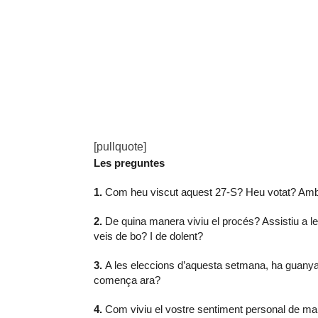
[pullquote]
Les preguntes
1.
Com heu viscut aquest 27-S? Heu votat? Amb
2.
De quina manera viviu el procés? Assistiu a le
veis de bo? I de dolent?
3.
A les eleccions d’aquesta setmana, ha guanya
comença ara?
4.
Com viviu el vostre sentiment personal de ma