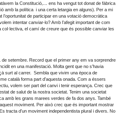
catàvem la Constitució,… ens ha vengut tot donat de fàbrica
 amb la política i una certa letargia en alguns). Per a mi
 l’oportunitat de participar en una votació democràtica
volem intentar canviar-lo? Amb l’afegit important de com
a col·lectiva, el camí de creure que és possible canviar les
’11 de setembre. Record que el primer any em va sorprendre
cidit en una manifestació. Molta gent que no s’havia
nçà surt al carrer. Sembla que vivim una època de
entisme català forma part d’aquesta onada. Com a éssers
ctiu, volem ser part del canvi i tenir esperança. Crec que
stat de salut de la nostra societat. Tenim una societat
ca amb les grans marees verdes de fa dos anys. També
ó d’aquest moviment. Per això crec que és important mostrar
s tracta d’un moviment independentista plural i divers. No