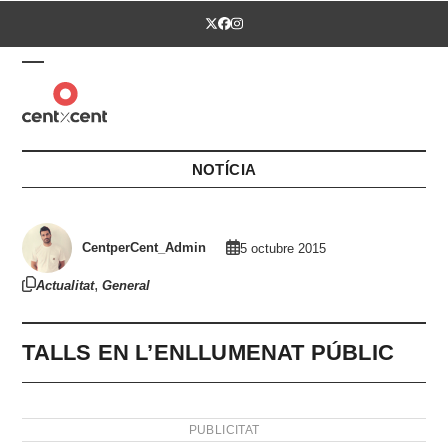
Skip
Twitter
Facebook
Instagram
to
content
Open
Close
mobile
mobile
menu
menu
NOTÍCIA
CentperCent_Admin
5 octubre 2015
,
Actualitat
General
TALLS EN L’ENLLUMENAT PÚBLIC
PUBLICITAT