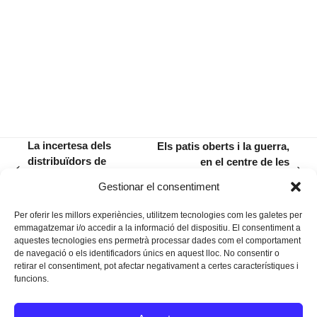
La incertesa dels
Els patis oberts i la guerra,
distribuïdors de
en el centre de les
previous
next
materials de
preocupacions del Consell
Gestionar el consentiment
post:
post:
construcció
d’Infants
Per oferir les millors experiències, utilitzem tecnologies com les galetes per
emmagatzemar i/o accedir a la informació del dispositiu. El consentiment a
aquestes tecnologies ens permetrà processar dades com el comportament
de navegació o els identificadors únics en aquest lloc. No consentir o
retirar el consentiment, pot afectar negativament a certes característiques i
funcions.
Instagram
Facebook
Twitter