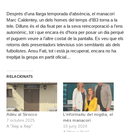
Després d’una llarga temporada d’absència, el manacorí
Marc Caldentey, un dels homes del temps d’IB3 torna a la
tele. Dilluns és el dia fixat per a la seva reincorporació a l’ens
autonòmic, tot i que encara és d’hora per posar un dia perquè
el puguem veure a l’altre costat de la pantalla. Es veu que els
retorns dels presentadors televisius són semblants als dels
futbolistes. Ansu Fati, tot i està ja recuperat, encara no ha
trepitjat la gespa en partit oficial…
RELACIONATS
Adéu al Sirocco
L’informatiu del migdia, el
7 octubre 2025
més manacorí
A "Xep a Xep"
15 juny 2024