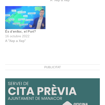
A "Xep a Xep"
És d’enlloc, el Port?
16 octubre 2022
A "Xep a Xep"
PUBLICITAT