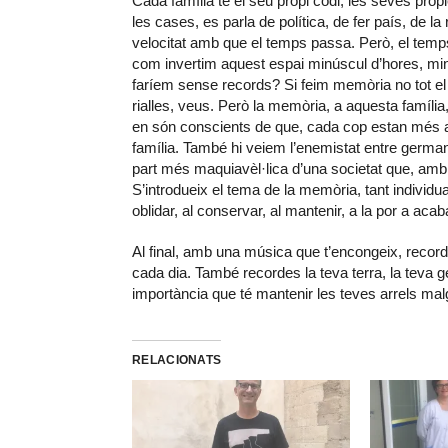
Cada família té el seu propi codi, les seves pròp
les cases, es parla de política, de fer país, de la 
velocitat amb que el temps passa. Però, el tem
com invertim aquest espai minúscul d’hores, mi
faríem sense records? Si feim memòria no tot e
rialles, veus. Però la memòria, a aquesta família,
en són conscients de que, cada cop estan més a p
família. També hi veiem l’enemistat entre germans
part més maquiavèl·lica d’una societat que, amb 
S’introdueix el tema de la memòria, tant individu
oblidar, al conservar, al mantenir, a la por a aca
Al final, amb una música que t’encongeix, recorde
cada dia. També recordes la teva terra, la teva ge
importància que té mantenir les teves arrels malg
RELACIONATS