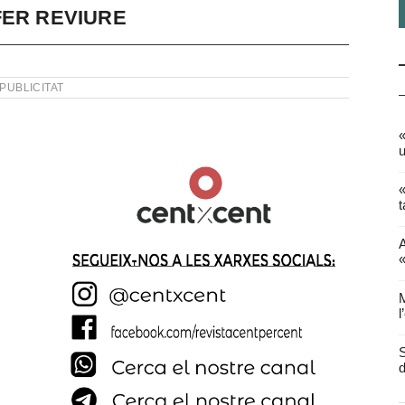
FER REVIURE
PUBLICITAT
«
u
«
t
A
«
M
l
S
d