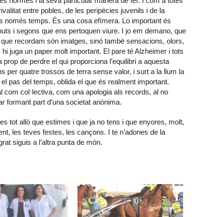
ies normes i la seva particular manera de fer. I com a totes
rivalitat entre pobles, de les peripècies juvenils i de la
ps només temps. És una cosa efímera. Lo important és
nuts i segons que ens pertoquen viure. I jo em demano, que
l que recordam són imatges, sinó també sensacions, olors,
 hi juga un paper molt important. El pare té Alzheimer i tots
rop de perdre el qui proporciona l’equilibri a aquesta
 per quatre trossos de terra sense valor, i surt a la llum la
el pas del temps, oblida el que és realment important.
al com col·lectiva, com una apologia als records, al no
bar formant part d’una societat anònima.
s tot allò que estimes i que ja no tens i que enyores, molt,
nt, les teves festes, les cançons. I te n’adones de la
rat siguis a l’altra punta de món.