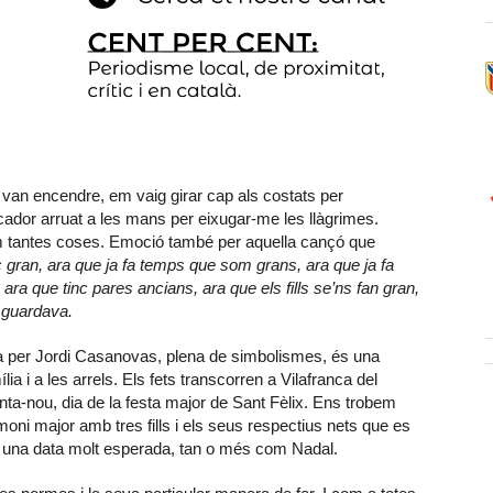
 van encendre, em vaig girar cap als costats per
dor arruat a les mans per eixugar-me les llàgrimes.
m tantes coses. Emoció també per aquella cançó que
c gran, ara que ja fa temps que som grans, ara que ja fa
ara que tinc pares ancians, ara que els fills se’ns fan gran,
 guardava.
ida per Jordi Casanovas, plena de simbolismes, és una
ia i a les arrels. Els fets transcorren a Vilafranca del
ta-nou, dia de la festa major de Sant Fèlix. Ens trobem
ni major amb tres fills i els seus respectius nets que es
És una data molt esperada, tan o més com Nadal.