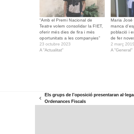
“Amb el Premi Nacional de
Maria José 
Teatre volem consolidar la FIET,
manca d’esp
oferir més dies de fira i més
població i e
oportunitats a les companyies”
de fer noves
23 octubre 2023
2 març 201
A "Actualitat"
A "General"
Els grups de l’oposició presentaran al·lega
previous
Ordenances Fiscals
post: