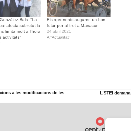
González-Bals: “La
Els aprenents auguren un bon
ai afecta sobretot la
futur per al trot a Manacor
ns limita molt a l’hora
24 abril 2021
 activitats”
A "Actualitat"
9
cions a les modificacions de les
L’STEI demana 
next
post: