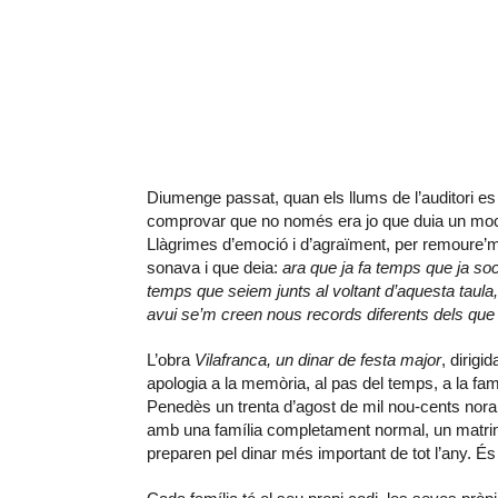
Diumenge passat, quan els llums de l’auditori es
comprovar que no només era jo que duia un moca
Llàgrimes d’emoció i d’agraïment, per remoure’
sonava i que deia:
ara que ja fa temps que ja so
temps que seiem junts al voltant d’aquesta taula, 
avui se’m creen nous records diferents dels que
L’obra
Vilafranca, un dinar de festa major
, dirig
apologia a la memòria, al pas del temps, a la famíl
Penedès un trenta d’agost de mil nou-cents noran
amb una família completament normal, un matrimo
preparen pel dinar més important de tot l’any. 