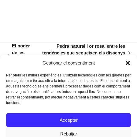
El poder
Pedra natural i or rosa, entre les
de les
tendències que segueixen els dissenys
next
previous
definicions
propis de la Joieria Ramon Llull
post:
Gestionar el consentiment
post:
(II)
Per oferir les millors experiències, utilitzem tecnologies com les galetes per
emmagatzemar i/o accedir a la informació del dispositiu. El consentiment a
aquestes tecnologies ens permetrà processar dades com el comportament
de navegació o els identificadors únics en aquest lloc. No consentir o
retirar el consentiment, pot afectar negativament a certes característiques i
funcions.
Instagram
Facebook
Twitter
Acceptar
Texts Legals
Rebutjar