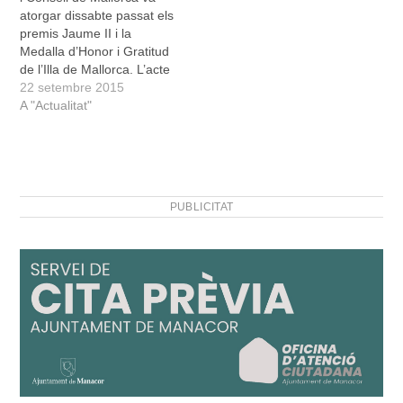
atorgar dissabte passat els
premis Jaume II i la
Medalla d’Honor i Gratitud
de l’Illa de Mallorca. L’acte
va tenir lloc al Teatre
22 setembre 2015
Principal de Palma i va
A "Actualitat"
tenir un notable color
manacorí. No debades,
Guillem d’Efak, la Institució
Pública Antoni Maria
Alcover i el…
PUBLICITAT