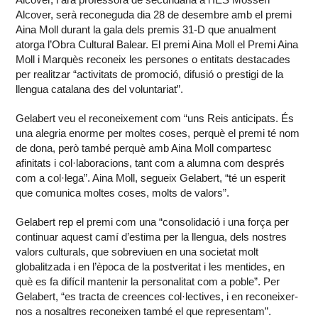
Alcover, serà reconeguda dia 28 de desembre amb el premi
Aina Moll durant la gala dels premis 31-D que anualment
atorga l’Obra Cultural Balear. El premi Aina Moll el Premi Aina
Moll i Marquès reconeix les persones o entitats destacades
per realitzar “activitats de promoció, difusió o prestigi de la
llengua catalana des del voluntariat”.
Gelabert veu el reconeixement com “uns Reis anticipats. És
una alegria enorme per moltes coses, perquè el premi té nom
de dona, però també perquè amb Aina Moll compartesc
afinitats i col·laboracions, tant com a alumna com després
com a col·lega”. Aina Moll, segueix Gelabert, “té un esperit
que comunica moltes coses, molts de valors”.
Gelabert rep el premi com una “consolidació i una força per
continuar aquest camí d’estima per la llengua, dels nostres
valors culturals, que sobreviuen en una societat molt
globalitzada i en l’època de la postveritat i les mentides, en
què es fa difícil mantenir la personalitat com a poble”. Per
Gelabert, “es tracta de creences col·lectives, i en reconeixer-
nos a nosaltres reconeixen també el que representam”.