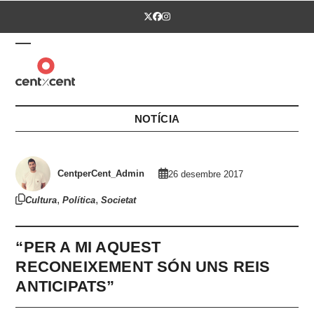
Skip
Twitter
Facebook
Instagram
to
content
Open
Close
mobile
mobile
menu
menu
NOTÍCIA
CentperCent_Admin
26 desembre 2017
,
,
Cultura
Política
Societat
“PER A MI AQUEST
RECONEIXEMENT SÓN UNS REIS
ANTICIPATS”