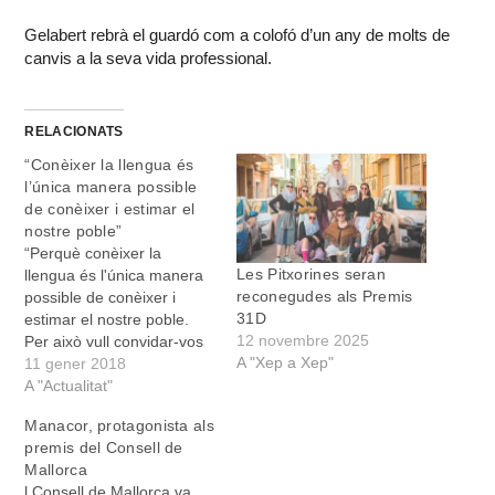
Gelabert rebrà el guardó com a colofó d’un any de molts de
canvis a la seva vida professional.
RELACIONATS
“Conèixer la llengua és
l’única manera possible
de conèixer i estimar el
nostre poble”
“Perquè conèixer la
Les Pitxorines seran
llengua és l'única manera
reconegudes als Premis
possible de conèixer i
31D
estimar el nostre poble.
12 novembre 2025
Per això vull convidar-vos
A "Xep a Xep"
a regalar paraules en
11 gener 2018
català quan anau a la
A "Actualitat"
botiga o a la discoteca, a
Manacor, protagonista als
la metgessa o al notari, al
premis del Consell de
cinema o d'excursió, a la
Mallorca
feina i al lleure, a…
l Consell de Mallorca va