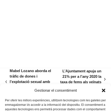
Mabel Lozano aborda el
L’Ajuntament apuja un
tràfic de dones i
21% per a l’any 2020 la
next
l’explotació sexual amb
taxa de fems als veïnats
previous
post:
dos documentals a
que no reciclin
post:
Gestionar el consentiment
Manacor
Per oferir les millors experiències, utilitzem tecnologies com les galetes per
emmagatzemar i/o accedir a la informació del dispositiu. El consentiment a
aquestes tecnologies ens permetrà processar dades com el comportament