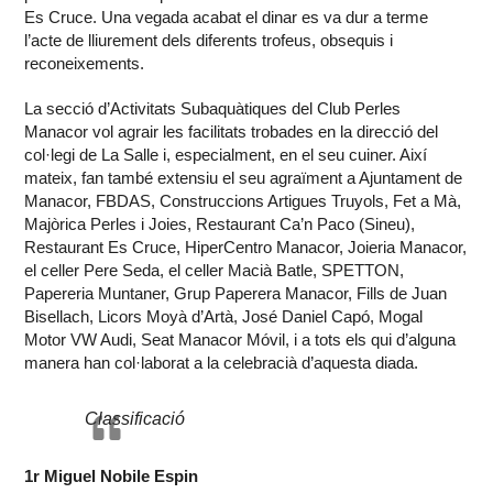
Es Cruce. Una vegada acabat el dinar es va dur a terme
l’acte de lliurement dels diferents trofeus, obsequis i
reconeixements.
La secció d’Activitats Subaquàtiques del Club Perles
Manacor vol agrair les facilitats trobades en la direcció del
col·legi de La Salle i, especialment, en el seu cuiner. Així
mateix, fan també extensiu el seu agraïment a Ajuntament de
Manacor, FBDAS, Construccions Artigues Truyols, Fet a Mà,
Majòrica Perles i Joies, Restaurant Ca’n Paco (Sineu),
Restaurant Es Cruce, HiperCentro Manacor, Joieria Manacor,
el celler Pere Seda, el celler Macià Batle, SPETTON,
Papereria Muntaner, Grup Paperera Manacor, Fills de Juan
Bisellach, Licors Moyà d’Artà, José Daniel Capó, Mogal
Motor VW Audi, Seat Manacor Móvil, i a tots els qui d’alguna
manera han col·laborat a la celebracià d’aquesta diada.
Classificació
1r Miguel Nobile Espin