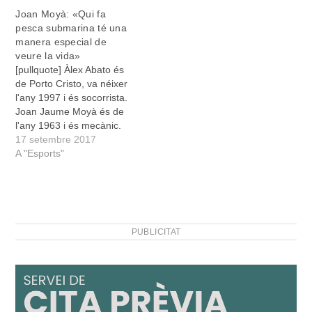
Joan Moyà: «Qui fa
pesca submarina té una
manera especial de
veure la vida»
[pullquote] Àlex Abato és
de Porto Cristo, va néixer
l'any 1997 i és socorrista.
Joan Jaume Moyà és de
l'any 1963 i és mecànic.
Comparteixen la passió
17 setembre 2017
per la pesca submarina i
A "Esports"
els dos han quedat
campions de les seves
categories en el
Campionat de Balears.
[/pullquote]Situau-nos en
PUBLICITAT
el campionat…