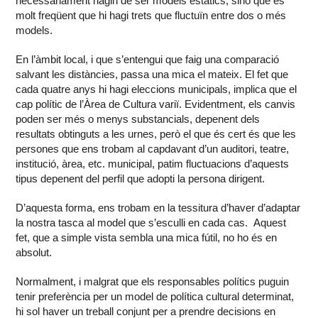
necessàriament hagin de ser models estàtics, sinó que és
molt freqüent que hi hagi trets que fluctuïn entre dos o més
models.
En l’àmbit local, i que s’entengui que faig una comparació
salvant les distàncies, passa una mica el mateix. El fet que
cada quatre anys hi hagi eleccions municipals, implica que el
cap polític de l’Àrea de Cultura variï. Evidentment, els canvis
poden ser més o menys substancials, depenent dels
resultats obtinguts a les urnes, però el que és cert és que les
persones que ens trobam al capdavant d’un auditori, teatre,
institució, àrea, etc. municipal, patim fluctuacions d’aquests
tipus depenent del perfil que adopti la persona dirigent.
D’aquesta forma, ens trobam en la tessitura d’haver d’adaptar
la nostra tasca al model que s’esculli en cada cas. Aquest
fet, que a simple vista sembla una mica fútil, no ho és en
absolut.
Normalment, i malgrat que els responsables polítics puguin
tenir preferència per un model de política cultural determinat,
hi sol haver un treball conjunt per a prendre decisions en