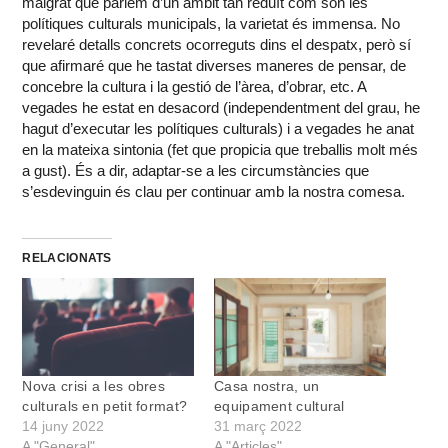
malgrat que parlem d’un àmbit tan reduït com són les
polítiques culturals municipals, la varietat és immensa. No
revelaré detalls concrets ocorreguts dins el despatx, però sí
que afirmaré que he tastat diverses maneres de pensar, de
concebre la cultura i la gestió de l’àrea, d’obrar, etc. A
vegades he estat en desacord (independentment del grau, he
hagut d’executar les polítiques culturals) i a vegades he anat
en la mateixa sintonia (fet que propicia que treballis molt més
a gust). És a dir, adaptar-se a les circumstàncies que
s’esdevinguin és clau per continuar amb la nostra comesa.
RELACIONATS
Nova crisi a les obres
Casa nostra, un
culturals en petit format?
equipament cultural
14 juny 2022
31 març 2022
A "General"
A "Articles"