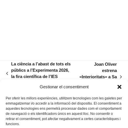
La ciència a l’abast de tots els
Joan Oliver
públics a l’Experimenta 2026,
estrena
previous
la fira científica de l’IES
«Interioritats» a Sa
next
post:
Manacor
Bàscula Art
post:
Gestionar el consentiment
Gallery
Per oferir les millors experiències, utilitzem tecnologies com les galetes per
emmagatzemar i/o accedir a la informació del dispositiu. El consentiment a
aquestes tecnologies ens permetrà processar dades com el comportament
de navegació o els identificadors únics en aquest lloc. No consentir o
retirar el consentiment, pot afectar negativament a certes característiques i
funcions.