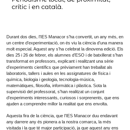
Durant dos dies, l’IES Manacor s’ha convertit, un any més, en
un centre d’experimentació, on és viu la ciència d’una manera
molt especial. Aquest any s’ha celebrat la dinovena edició. Els
dies 25 i 26 de febrer, els alumnes d’ESO i de batxillerat s’han
transformat en professors, explicant i realitzant una sèrie
d’experiments científics que prèviament han treballat als
laboratoris, tallers i aules en les assignatures de física i
química, biologia i geologia, tecnologia-música,
matemàtiques, filosofia, informàtica i plàstica. Sota la
supervisió del professorat, s’han realitzat un conjunt
d’experiments interessants, curiosos i sorprenents, que ens
ajuden a comprendre millor la realitat que ens envolta.
Aquesta fira de la ciència, que l’IES Manacor duu endavant
any darrere any és pionera a la nostra comarca, la més
visitada i la que té major participació, ja que aquest any ens