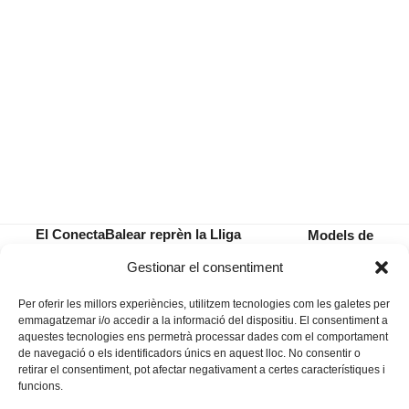
El ConectaBalear reprèn la Lliga
Models de
davant Terol després de conquistar
polítiques
previous
next
Gestionar el consentiment
la Copa
culturals
post:
post:
Per oferir les millors experiències, utilitzem tecnologies com les galetes per
emmagatzemar i/o accedir a la informació del dispositiu. El consentiment a
aquestes tecnologies ens permetrà processar dades com el comportament
de navegació o els identificadors únics en aquest lloc. No consentir o
retirar el consentiment, pot afectar negativament a certes característiques i
funcions.