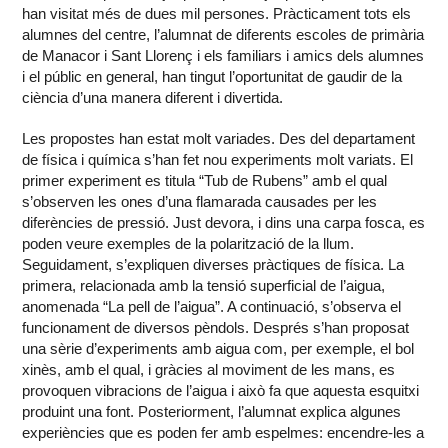
han visitat més de dues mil persones. Pràcticament tots els
alumnes del centre, l’alumnat de diferents escoles de primària
de Manacor i Sant Llorenç i els familiars i amics dels alumnes
i el públic en general, han tingut l’oportunitat de gaudir de la
ciència d’una manera diferent i divertida.
Les propostes han estat molt variades. Des del departament
de física i química s’han fet nou experiments molt variats. El
primer experiment es titula “Tub de Rubens” amb el qual
s’observen les ones d’una flamarada causades per les
diferències de pressió. Just devora, i dins una carpa fosca, es
poden veure exemples de la polarització de la llum.
Seguidament, s’expliquen diverses pràctiques de física. La
primera, relacionada amb la tensió superficial de l’aigua,
anomenada “La pell de l’aigua”. A continuació, s’observa el
funcionament de diversos pèndols. Després s’han proposat
una sèrie d’experiments amb aigua com, per exemple, el bol
xinès, amb el qual, i gràcies al moviment de les mans, es
provoquen vibracions de l’aigua i això fa que aquesta esquitxi
produint una font. Posteriorment, l’alumnat explica algunes
experiències que es poden fer amb espelmes: encendre-les a