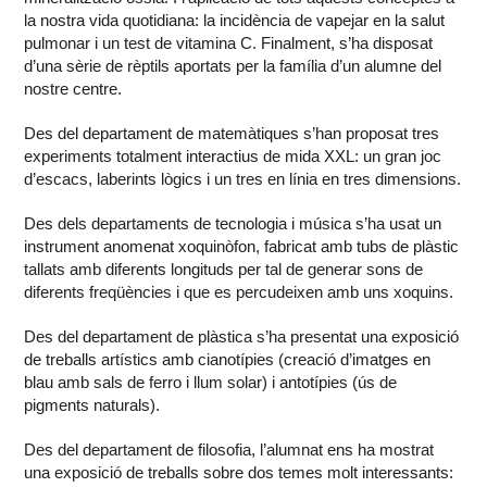
la nostra vida quotidiana: la incidència de vapejar en la salut
pulmonar i un test de vitamina C. Finalment, s’ha disposat
d’una sèrie de rèptils aportats per la família d’un alumne del
nostre centre.
Des del departament de matemàtiques s’han proposat tres
experiments totalment interactius de mida XXL: un gran joc
d’escacs, laberints lògics i un tres en línia en tres dimensions.
Des dels departaments de tecnologia i música s’ha usat un
instrument anomenat xoquinòfon, fabricat amb tubs de plàstic
tallats amb diferents longituds per tal de generar sons de
diferents freqüències i que es percudeixen amb uns xoquins.
Des del departament de plàstica s’ha presentat una exposició
de treballs artístics amb cianotípies (creació d’imatges en
blau amb sals de ferro i llum solar) i antotípies (ús de
pigments naturals).
Des del departament de filosofia, l’alumnat ens ha mostrat
una exposició de treballs sobre dos temes molt interessants: