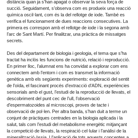
distància quan ja s’han apagat o observar la seva força de
succió. Seguidament, s’observa com es produeix una reacció
química oscil·lant, com és la del rellotge de iode. També es
verifica el funcionament de dues reaccions consecutives. La
primera es correspon amb el rellotge de iode i la segona amb
l’arc de Sant Martí. Per finalitzar, una pràctica de missatges
secrets.
Des del departament de biologia i geologia, el tema que s’ha
tractat ha inclòs les funcions de nutrició, relació i reproducció.
En primer lloc, l’alumnat ens ha convidat a explorar com ens
connectem amb l’entorn i com es transmet la informació
genètica amb els següents experiments: exploració del sentit
de l’oïda, el fascinant procés d’extracció d’ADN, experiències
sensorials amb el gust, l’estudi de la reproducció de llevats, el
descobriment del punt cec de l’ull, l’observació
d’espermatozoides al microscopi, proves de tacte i
observació de pol·len. Per altra banda, s’han duit a terme un
conjunt de pràctiques centrades en la biologia aplicada i la
salut, tals com l’estudi del metabolisme energètic mitjançant
la competició de llevats, la respiració cel·lular i l’anàlisi de la
mineralització òssia. I l’aplicació de tots aquests conceptes a