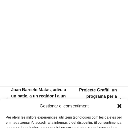
Joan Barceló Matas, adéu a
Projecte Grafiti, un
un batle, a un regidor i a un
programa per a
previous
next
director general de Política
recuperar el
Gestionar el consentiment
post:
post:
Lingüística
patrimoni ferroviari
Per oferir les millors experiències, utilitzem tecnologies com les galetes per
emmagatzemar i/o accedir a la informació del dispositiu. El consentiment a
aquestes tecnologies ens permetrà processar dades com el comportament