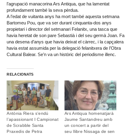
l’agrupació manacorina Ars Antiqua, que ha lamentat
profundament també la seva pèrdua.
A l’edat de vuitanta anys ha mort també aquesta setmana
Bartomeu Pou, que va ser durant cinquanta-dos anys
propietari i director del setmanari Felanitx, una tasca que
havia heretat de son pare Sebastià i del seu germà Joan. Fa
una desena d’anys que havia deixat el càrrec, i la capçalera
havia estat assumida per la delegació felanitxera de l’Obra
Cultural Balear. Se’n va un històric del periodisme illenc.
RELACIONATS
Antònia Riera s’endú
Ars Antiqua homenatjarà
l’apassionant I Campionat
Jaume Santandreu amb
de Scrabble Santa
un concert a partir del
Praxedis de Petra
seu llibre Nissaga de sen