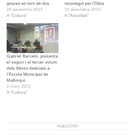
giraren en torn de dos
reconegut per l’Obra
eixos fonamentals: l'any
28 desembre 2015
Cultural Balear a la Nit de
23 desembre 2015
Llull, que encetam aquesta
A "Cultura"
la Cultura amb el Premi
A "Actualitat"
setmana, i el record a
Josep Maria Llompart amb
Climent Garau, que va ser
aquest argumentari:
president de la institució
“Dibuixant, ensenyant,
en els anys setanta i que
escriptor, estudiós
fou…
incansable i ferreny
activista cultural, Gabriel
Gabriel Barceló, presenta
Barceló ha estat professor
el segon i el tercer volum
de…
dels llibres dedicats a
l’Escola Municipal de
Mallorquí
2 març 2021
A "Cultura"
PUBLICITAT