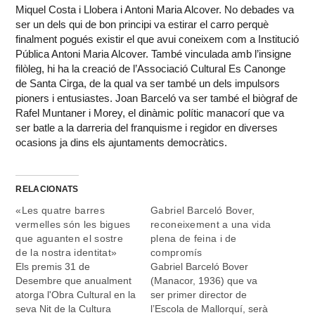
Miquel Costa i Llobera i Antoni Maria Alcover. No debades va
ser un dels qui de bon principi va estirar el carro perquè
finalment pogués existir el que avui coneixem com a Institució
Pública Antoni Maria Alcover. També vinculada amb l’insigne
filòleg, hi ha la creació de l’Associació Cultural Es Canonge
de Santa Cirga, de la qual va ser també un dels impulsors
pioners i entusiastes. Joan Barceló va ser també el biògraf de
Rafel Muntaner i Morey, el dinàmic polític manacorí que va
ser batle a la darreria del franquisme i regidor en diverses
ocasions ja dins els ajuntaments democràtics.
RELACIONATS
«Les quatre barres
Gabriel Barceló Bover,
vermelles són les bigues
reconeixement a una vida
que aguanten el sostre
plena de feina i de
de la nostra identitat»
compromís
Els premis 31 de
Gabriel Barceló Bover
Desembre que anualment
(Manacor, 1936) que va
atorga l'Obra Cultural en la
ser primer director de
seva Nit de la Cultura
l’Escola de Mallorquí, serà