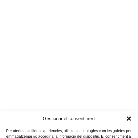
Aprendre música en un
Mor l’exbatle serverí
Gestionar el consentiment
previous
next
entorn còmode
Eduard Servera
post:
post:
Per oferir les millors experiències, utilitzem tecnologies com les galetes per
emmagatzemar i/o accedir a la informació del dispositiu. El consentiment a