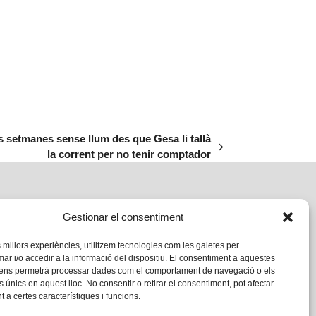
es setmanes sense llum des que Gesa li tallà
la corrent per no tenir comptador
Gestionar el consentiment
s millors experiències, utilitzem tecnologies com les galetes per
 i/o accedir a la informació del dispositiu. El consentiment a aquestes
 ens permetrà processar dades com el comportament de navegació o els
s únics en aquest lloc. No consentir o retirar el consentiment, pot afectar
 a certes característiques i funcions.