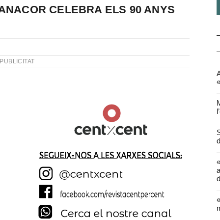
MANACOR CELEBRA ELS 90 ANYS
PUBLICITAT
A
«
M
l
S
d
a
d
«
m