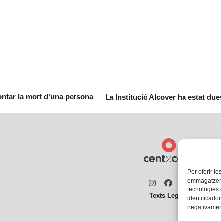
ontar la mort d’una persona
La Institució Alcover ha estat du
next
post:
Per oferir le
emmagatzemar
Instagram
Facebook
Twitter
tecnologies
Texts Legals
identificador
negativament