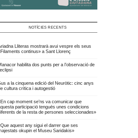
NOTÍCIES RECENTS
riadna Lliteras mostrarà avui vespre els seus
Filaments continus» a Sant Llorenç
anacor habilita dos punts per a l’observació de
’eclipsi
us a la cinquena edició del Neuròtic: cinc anys
e cultura crítica i autogestió
«En cap moment se’ns va comunicar que
questa participació tengués unes condicions
iferents de la resta de persones seleccionades»
Que aquest any sigui el darrer que ses
ajestats okupin el Museu Saridakis»