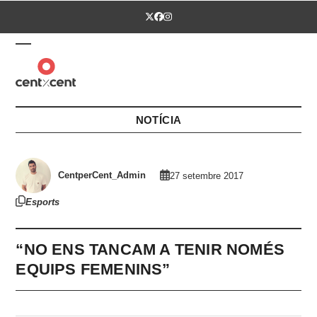
Skip
Twitter
Facebook
Instagram
to
content
Open
Close
mobile
mobile
menu
menu
NOTÍCIA
CentperCent_Admin
27 setembre 2017
Esports
“NO ENS TANCAM A TENIR NOMÉS
EQUIPS FEMENINS”