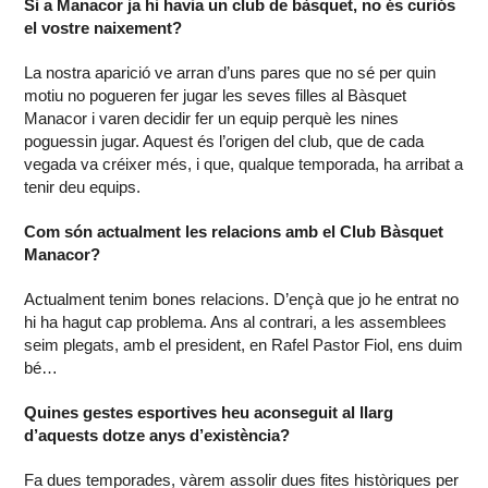
Si a Manacor ja hi havia un club de bàsquet, no és curiós
el vostre naixement?
La nostra aparició ve arran d’uns pares que no sé per quin
motiu no pogueren fer jugar les seves filles al Bàsquet
Manacor i varen decidir fer un equip perquè les nines
poguessin jugar. Aquest és l’origen del club, que de cada
vegada va créixer més, i que, qualque temporada, ha arribat a
tenir deu equips.
Com són actualment les relacions amb el Club Bàsquet
Manacor?
Actualment tenim bones relacions. D’ençà que jo he entrat no
hi ha hagut cap problema. Ans al contrari, a les assemblees
seim plegats, amb el president, en Rafel Pastor Fiol, ens duim
bé…
Quines gestes esportives heu aconseguit al llarg
d’aquests dotze anys d’existència?
Fa dues temporades, vàrem assolir dues fites històriques per