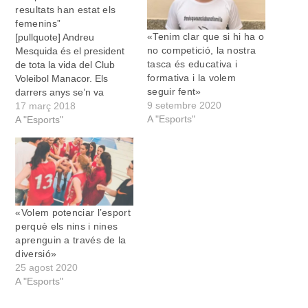
resultats han estat els
femenins”
«Tenim clar que si hi ha o
[pullquote] Andreu
no competició, la nostra
Mesquida és el president
tasca és educativa i
de tota la vida del Club
formativa i la volem
Voleibol Manacor. Els
seguir fent»
darrers anys se’n va
9 setembre 2020
distanciar per presidir la
17 març 2018
A "Esports"
Federació Balear, però ara
A "Esports"
ha tornat al seu càrrec
natural. Parlam amb ell de
la història del club, dels
equips que el configuren i
de les expectatives…
«Volem potenciar l’esport
perquè els nins i nines
aprenguin a través de la
diversió»
25 agost 2020
A "Esports"