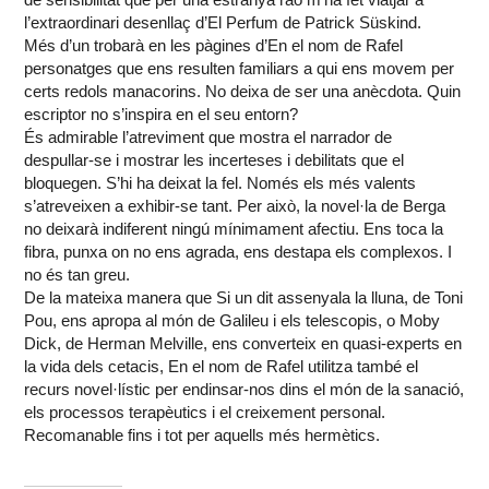
l’extraordinari desenllaç d’El Perfum de Patrick Süskind.
Més d’un trobarà en les pàgines d’En el nom de Rafel
personatges que ens resulten familiars a qui ens movem per
certs redols manacorins. No deixa de ser una anècdota. Quin
escriptor no s’inspira en el seu entorn?
És admirable l’atreviment que mostra el narrador de
despullar-se i mostrar les incerteses i debilitats que el
bloquegen. S’hi ha deixat la fel. Només els més valents
s’atreveixen a exhibir-se tant. Per això, la novel·la de Berga
no deixarà indiferent ningú mínimament afectiu. Ens toca la
fibra, punxa on no ens agrada, ens destapa els complexos. I
no és tan greu.
De la mateixa manera que Si un dit assenyala la lluna, de Toni
Pou, ens apropa al món de Galileu i els telescopis, o Moby
Dick, de Herman Melville, ens converteix en quasi-experts en
la vida dels cetacis, En el nom de Rafel utilitza també el
recurs novel·lístic per endinsar-nos dins el món de la sanació,
els processos terapèutics i el creixement personal.
Recomanable fins i tot per aquells més hermètics.