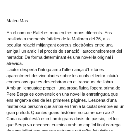
Mateu Mas
En el nom de Rafel es mou en tres mons diferents. Ens
trasllada a moments fatídics de la Mallorca del 36, a la
peculiar relació mitjançant correus electrònics entre una
amiga i un amic i al procés de sanació i autoconeixement del
narrador. De forma determinant és una novel·la original i
atrevida.
L’autor desperta l’intriga amb l’alternança d’històries
aparentment desvinculades sobre les quals el lector intuirà
connexions que es descobriran en el transcurs de l’obra.
Amb un llenguatge proper i una prosa fluida l’opera prima de
Pere Berga es converteix en una novel·la entretinguda que
ens enganxa des de les primeres pàgines. L’escena d’una
misteriosa persona que arriba en tren a la ciutat sempre és un
gran preludi. Quantes grans històries no comencen així?
Cada capítol està escrit amb grans dosis de passió, i el foc
que Berga va encenent culmina amb un capítol final carregat
de sensibilitat que per una estranya raó m’ha fet viatjar a