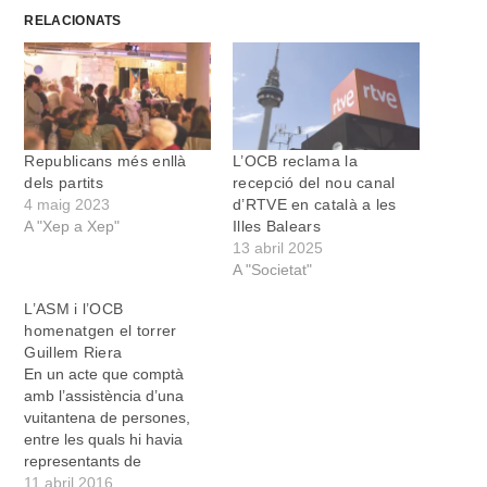
RELACIONATS
Republicans més enllà
L’OCB reclama la
dels partits
recepció del nou canal
4 maig 2023
d’RTVE en català a les
A "Xep a Xep"
Illes Balears
13 abril 2025
A "Societat"
L’ASM i l’OCB
homenatgen el torrer
Guillem Riera
En un acte que comptà
amb l’assistència d’una
vuitantena de persones,
entre les quals hi havia
representants de
l’Ajuntament de Manacor
11 abril 2016