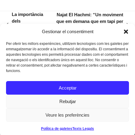
La importància
Najat El Hachmi: “Un moviment
dels
que em demana que em tapi per
previous
next
pensaments: el
no provocar desig no és
Gestionar el consentiment
post:
post:
diàleg intern
feminista”
Per oferir les millors experiències, utilitzem tecnologies com les galetes per
emmagatzemar i/o accedir a la informació del dispositiu. El consentiment a
aquestes tecnologies ens permetrà processar dades com el comportament
de navegació o els identificadors únics en aquest lloc. No consentir o
retirar el consentiment, pot afectar negativament a certes característiques i
funcions.
Instagram
Facebook
Twitter
Acceptar
Texts Legals
Rebutjar
Veure les preferències
Dissenyat a
Ideograma
Política de galetes
Texts Legals