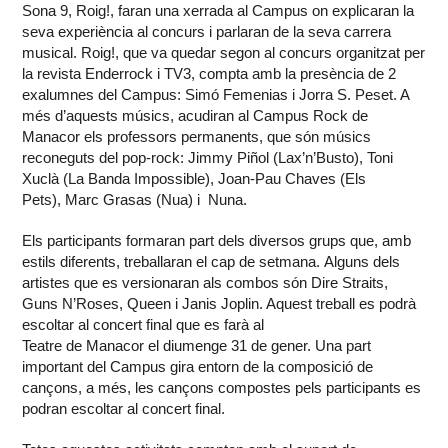
Sona 9, Roig!, faran una xerrada al Campus on explicaran la
seva experiència al concurs i parlaran de la seva carrera
musical. Roig!, que va quedar segon al concurs organitzat per
la revista Enderrock i TV3, compta amb la presència de 2
exalumnes del Campus: Simó Femenias i Jorra S. Peset. A
més d’aquests músics, acudiran al Campus Rock de
Manacor els professors permanents, que són músics
reconeguts del pop-rock: Jimmy Piñol (Lax’n’Busto), Toni
Xuclà (La Banda Impossible), Joan-Pau Chaves (Els
Pets), Marc Grasas (Nua) i Nuna.
Els participants formaran part dels diversos grups que, amb
estils diferents, treballaran el cap de setmana. Alguns dels
artistes que es versionaran als combos són Dire Straits,
Guns N’Roses, Queen i Janis Joplin. Aquest treball es podrà
escoltar al concert final que es farà al
Teatre de Manacor el diumenge 31 de gener. Una part
important del Campus gira entorn de la composició de
cançons, a més, les cançons compostes pels participants es
podran escoltar al concert final.