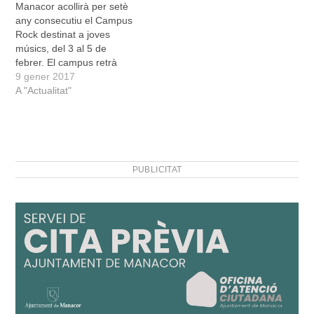
Manacor acollirà per setè
rock i algunes cançons
any consecutiu el Campus
escrites pels participants.
Rock destinat a joves
…
músics, del 3 al 5 de
febrer. El campus retrà
enguany un homenatge a
9 gener 2017
Bob Dylan, recent
A "Actualitat"
guanyador del Premi
Nobel de literatura. Mai
fins ara un cantautor havia
guanyat el màxim guardó
literari. Un dels combos
PUBLICITAT
estarà…