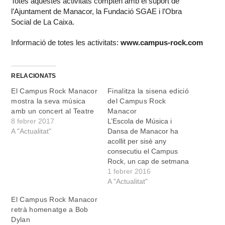
Totes aquestes activitats compten amb el suport de
l’Ajuntament de Manacor, la Fundació SGAE i l’Obra
Social de La Caixa.
Informació de totes les activitats:
www.campus-rock.com
RELACIONATS
El Campus Rock Manacor
Finalitza la sisena edició
mostra la seva música
del Campus Rock
amb un concert al Teatre
Manacor
8 febrer 2017
L’Escola de Música i
A "Actualitat"
Dansa de Manacor ha
acollit per sisè any
consecutiu el Campus
Rock, un cap de setmana
intensiu en què músics
1 febrer 2016
professionals i joves amb
A "Actualitat"
ganes de desenvolupar el
El Campus Rock Manacor
seu talent musical
retrà homenatge a Bob
conviuen preparant un
Dylan
repertori de grans èxits del