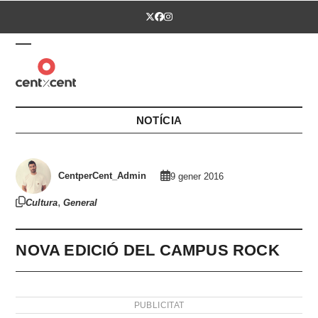
Skip
Twitter
Facebook
Instagram
to
content
Open
Close
mobile
mobile
menu
menu
NOTÍCIA
CentperCent_Admin
9 gener 2016
,
Cultura
General
NOVA EDICIÓ DEL CAMPUS ROCK
PUBLICITAT