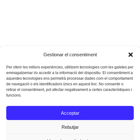
Arribada dels Reis
Porto Cristo inaugura les
Gestionar el consentiment
previous
next
d’Orient a Manacor
seves noves pistes de tennis
post:
post:
Per oferir les millors experiències, utilitzem tecnologies com les galetes per
emmagatzemar i/o accedir a la informació del dispositiu. El consentiment a
aquestes tecnologies ens permetrà processar dades com el comportament
de navegació o els identificadors únics en aquest lloc. No consentir o
retirar el consentiment, pot afectar negativament a certes característiques i
funcions.
Instagram
Facebook
Twitter
Acceptar
Texts Legals
Rebutjar