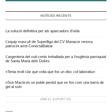
NOTÍCIES RECENTS
La solució definitiva per als aparcadors d’oïda
L’equip masculí de Superlliga del CV Manacor renova
patrocini amb ConectaBalear
L’argenteria del vuit-cents treballada per a l’església parroquial
de Santa Maria dels Dolors
«Tenia molt clar que volia que fos un disc col·laboratiu»
«Son Macià és un poble perdut que es fon com una barra de
gel al sol»
AMB EL SUPORT DE: