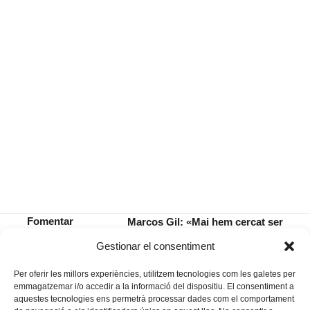
Fomentar
Marcos Gil: «Mai hem cercat ser
l’amor
comercials, nosaltres fèiem el que
previous
next
Gestionar el consentiment
santantonier
ens donava la gana»
post:
post:
Per oferir les millors experiències, utilitzem tecnologies com les galetes per
emmagatzemar i/o accedir a la informació del dispositiu. El consentiment a
aquestes tecnologies ens permetrà processar dades com el comportament