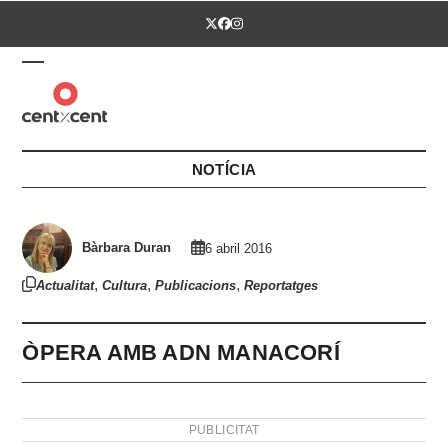
Skip
Twitter
Facebook
Instagram
to
content
Open
Close
mobile
mobile
menu
menu
NOTÍCIA
Bàrbara Duran
6 abril 2016
,
,
,
Actualitat
Cultura
Publicacions
Reportatges
ÒPERA AMB ADN MANACORÍ
PUBLICITAT