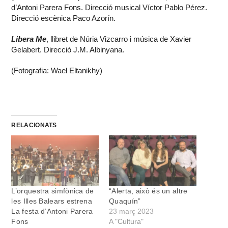
d’Antoni Parera Fons. Direcció musical Víctor Pablo Pérez.
Direcció escènica Paco Azorín.
Libera Me
, llibret de Núria Vizcarro i música de Xavier
Gelabert. Direcció J.M. Albinyana.
(Fotografia: Wael Eltanikhy)
RELACIONATS
L’orquestra simfònica de
“Alerta, això és un altre
les Illes Balears estrena
Quaquín”
La festa d’Antoni Parera
23 març 2023
Fons
A "Cultura"