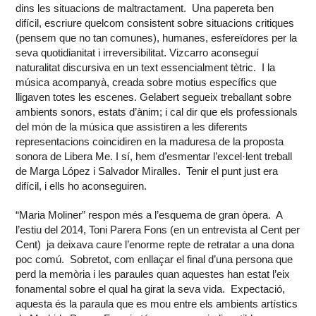
dins les situacions de maltractament. Una papereta ben
difícil, escriure quelcom consistent sobre situacions critiques
(pensem que no tan comunes), humanes, esfereïdores per la
seva quotidianitat i irreversibilitat. Vizcarro aconseguí
naturalitat discursiva en un text essencialment tètric. I la
música acompanyà, creada sobre motius específics que
lligaven totes les escenes. Gelabert segueix treballant sobre
ambients sonors, estats d’ànim; i cal dir que els professionals
del món de la música que assistiren a les diferents
representacions coincidiren en la maduresa de la proposta
sonora de Libera Me. I sí, hem d’esmentar l’excel·lent treball
de Marga López i Salvador Miralles. Tenir el punt just era
difícil, i ells ho aconseguiren.
“Maria Moliner” respon més a l’esquema de gran òpera. A
l’estiu del 2014, Toni Parera Fons (en un entrevista al Cent per
Cent) ja deixava caure l’enorme repte de retratar a una dona
poc comú. Sobretot, com enllaçar el final d’una persona que
perd la memòria i les paraules quan aquestes han estat l’eix
fonamental sobre el qual ha girat la seva vida. Expectació,
aquesta és la paraula que es mou entre els ambients artístics