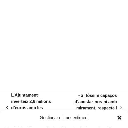
L’Ajuntament
«Si fóssim capaços
inverteix 2,6 milions
d’acostar-nos-hi amb
d’euros amb les
mirament, respecte i
previous
next
«inversions
humilitat, a la natura no li
post:
post:
Gestionar el consentiment
sostenibles»
caldrien defensors”