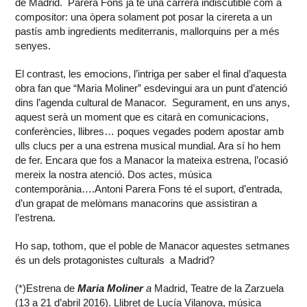
de Madrid. Parera Fons ja té una carrera indiscutible com a
compositor: una òpera solament pot posar la cirereta a un
pastís amb ingredients mediterranis, mallorquins per a més
senyes.
El contrast, les emocions, l’intriga per saber el final d’aquesta
obra fan que “Maria Moliner” esdevingui ara un punt d’atenció
dins l’agenda cultural de Manacor. Segurament, en uns anys,
aquest serà un moment que es citarà en comunicacions,
conferències, llibres… poques vegades podem apostar amb
ulls clucs per a una estrena musical mundial. Ara sí ho hem
de fer. Encara que fos a Manacor la mateixa estrena, l’ocasió
mereix la nostra atenció. Dos actes, música
contemporània….Antoni Parera Fons té el suport, d’entrada,
d’un grapat de melòmans manacorins que assistiran a
l’estrena.
Ho sap, tothom, que el poble de Manacor aquestes setmanes
és un dels protagonistes culturals a Madrid?
(*)Estrena de
Maria Moliner
a
Madrid, Teatre de la Zarzuela
(13 a 21 d’abril 2016). Llibret de Lucía Vilanova, música