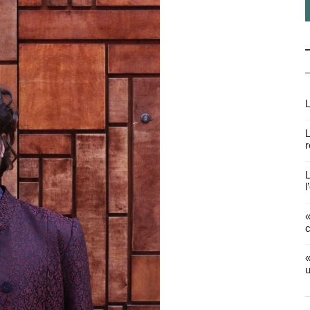
L
L
r
L
l
«
c
«
u