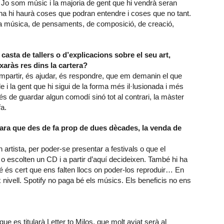
t. Jo som músic i la majoria de gent que hi vendrà seran
ona hi haurà coses que podran entendre i coses que no tant.
a música, de pensaments, de composició, de creació,
asta de tallers o d’explicacions sobre el seu art,
xaràs res dins la cartera?
compartir, és ajudar, és respondre, que em demanin el que
e i la gent que hi sigui de la forma més il·lusionada i més
de guardar algun comodí sinó tot al contrari, la màster
a.
 ara que des de fa prop de dues dècades, la venda de
 artista, per poder-se presentar a festivals o que el
 escolten un CD i a partir d’aquí decideixen. També hi ha
és cert que ens falten llocs on poder-los reproduir… En
ix nivell. Spotify no paga bé els músics. Els beneficis no ens
e es titularà Letter to Milos, que molt aviat serà al