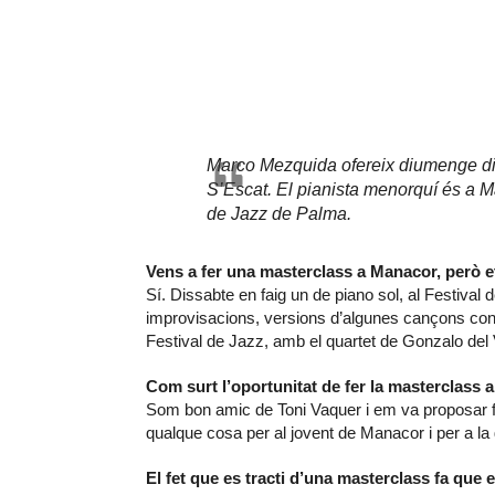
Marco Mezquida ofereix diumenge dia
S’Escat. El pianista menorquí és a Ma
de Jazz de Palma.
Vens a fer una masterclass a Manacor, però e
Sí. Dissabte en faig un de piano sol, al Festiv
improvisacions, versions d’algunes cançons co
Festival de Jazz, amb el quartet de Gonzalo del 
Com surt l’oportunitat de fer la masterclass
Som bon amic de Toni Vaquer i em va proposar fa u
qualque cosa per al jovent de Manacor i per a la
El fet que es tracti d’una masterclass fa que 