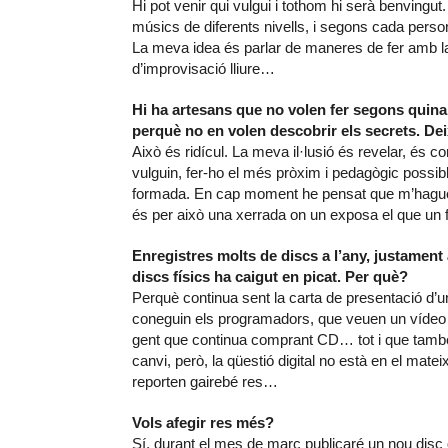
Hi pot venir qui vulgui i tothom hi serà benvingu
músics de diferents nivells, i segons cada pers
La meva idea és parlar de maneres de fer amb l
d’improvisació lliure…
Hi ha artesans que no volen fer segons quina c
perquè no en volen descobrir els secrets. Dei
Això és ridícul. La meva il·lusió és revelar, és 
vulguin, fer-ho el més pròxim i pedagògic possibl
formada. En cap moment he pensat que m’hagués 
és per això una xerrada on un exposa el que un f
Enregistres molts de discs a l’any, justament
discs físics ha caigut en picat. Per què?
Perquè continua sent la carta de presentació d’un
coneguin els programadors, que veuen un vídeo o
gent que continua comprant CD… tot i que també 
canvi, però, la qüestió digital no està en el mate
reporten gairebé res…
Vols afegir res més?
Sí, durant el mes de març publicaré un nou disc qu