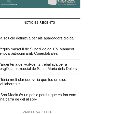
NOTÍCIES RECENTS
a solució definitiva per als aparcadors d’oïda
’equip masculí de Superlliga del CV Manacor
enova patrocini amb ConectaBalear
’argenteria del vuit-cents treballada per a
’església parroquial de Santa Maria dels Dolors
Tenia molt clar que volia que fos un disc
ol·laboratiu»
Son Macià és un poble perdut que es fon com
na barra de gel al sol»
AMB EL SUPORT DE: