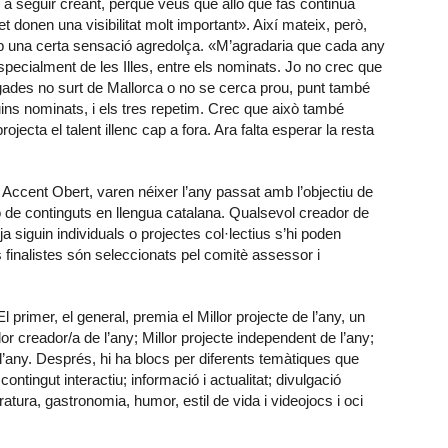
a seguir creant, perquè veus que allò que fas continua
t donen una visibilitat molt important». Així mateix, però,
b una certa sensació agredolça. «M’agradaria que cada any
pecialment de les Illes, entre els nominats. Jo no crec que
egades no surt de Mallorca o no se cerca prou, punt també
s nominats, i els tres repetim. Crec que això també
ojecta el talent illenc cap a fora. Ara falta esperar la resta
 Accent Obert, varen néixer l’any passat amb l’objectiu de
ió de continguts en llengua catalana. Qualsevol creador de
ja siguin individuals o projectes col·lectius s’hi poden
s finalistes són seleccionats pel comitè assessor i
 primer, el general, premia el Millor projecte de l’any, un
or creador/a de l’any; Millor projecte independent de l’any;
 l’any. Després, hi ha blocs per diferents temàtiques que
ontingut interactiu; informació i actualitat; divulgació
eratura, gastronomia, humor, estil de vida i videojocs i oci