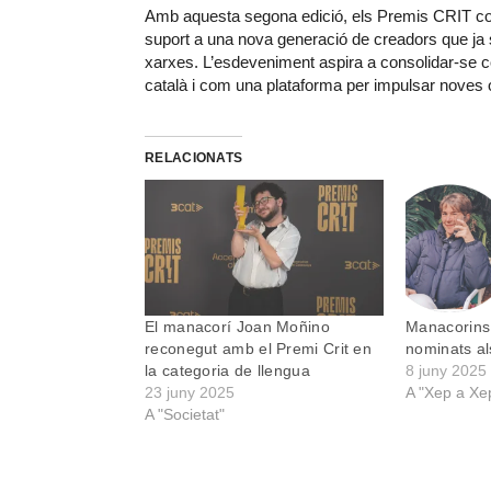
Amb aquesta segona edició, els Premis CRIT conti
suport a una nova generació de creadors que ja s’
xarxes. L’esdeveniment aspira a consolidar-se co
català i com una plataforma per impulsar noves opo
RELACIONATS
El manacorí Joan Moñino
Manacorins 
reconegut amb el Premi Crit en
nominats al
la categoria de llengua
8 juny 2025
23 juny 2025
A "Xep a Xe
A "Societat"