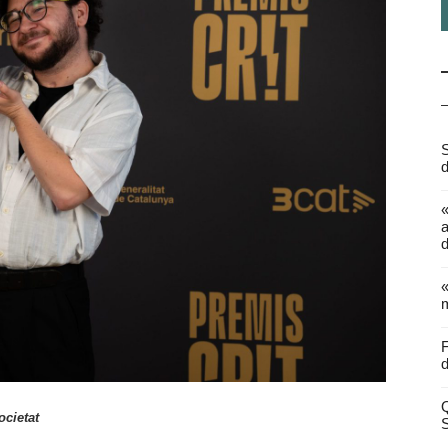
S
d
a
d
«
m
F
d
Q
ocietat