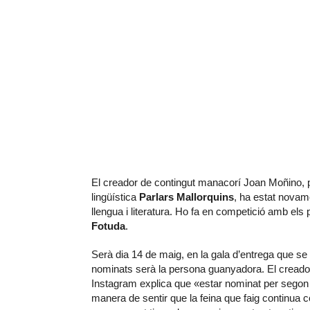
El creador de contingut manacorí Joan Moñino, pe
lingüística
Parlars Mallorquins
, ha estat novam
llengua i literatura. Ho fa en competició amb els 
Fotuda
.
Serà dia 14 de maig, en la gala d’entrega que se
nominats serà la persona guanyadora. El creado
Instagram explica que «estar nominat per segon 
manera de sentir que la feina que faig continua 