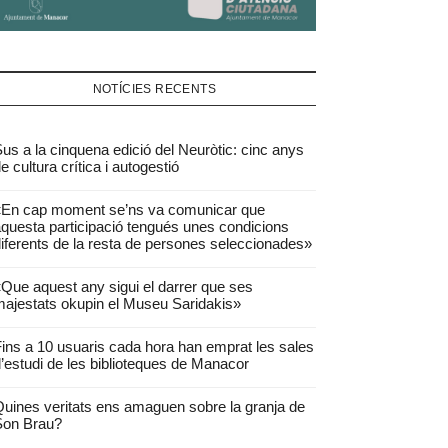
NOTÍCIES RECENTS
us a la cinquena edició del Neuròtic: cinc anys
e cultura crítica i autogestió
«En cap moment se’ns va comunicar que
questa participació tengués unes condicions
iferents de la resta de persones seleccionades»
Que aquest any sigui el darrer que ses
ajestats okupin el Museu Saridakis»
ins a 10 usuaris cada hora han emprat les sales
’estudi de les biblioteques de Manacor
uines veritats ens amaguen sobre la granja de
Son Brau?