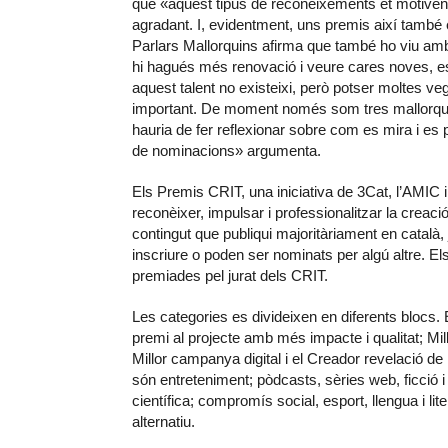
que «aquest tipus de reconeixements et motiven 
agradant. I, evidentment, uns premis així també e
Parlars Mallorquins afirma que també ho viu am
hi hagués més renovació i veure cares noves, es
aquest talent no existeixi, però potser moltes v
important. De moment només som tres mallorquin
hauria de fer reflexionar sobre com es mira i es pr
de nominacions» argumenta.
Els Premis CRIT, una iniciativa de 3Cat, l’AMIC i
reconèixer, impulsar i professionalitzar la creac
contingut que publiqui majoritàriament en català, 
inscriure o poden ser nominats per algú altre. El
premiades pel jurat dels CRIT.
Les categories es divideixen en diferents blocs. El
premi al projecte amb més impacte i qualitat; Mill
Millor campanya digital i el Creador revelació de
són entreteniment; pòdcasts, sèries web, ficció i c
científica; compromís social, esport, llengua i lit
alternatiu.