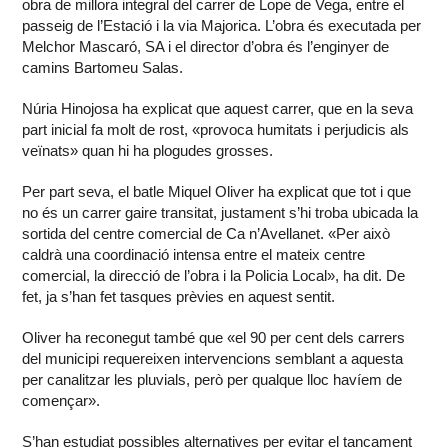
obra de millora integral del carrer de Lope de Vega, entre el
passeig de l’Estació i la via Majorica. L’obra és executada per
Melchor Mascaró, SA i el director d’obra és l’enginyer de
camins Bartomeu Salas.
Núria Hinojosa ha explicat que aquest carrer, que en la seva
part inicial fa molt de rost, «provoca humitats i perjudicis als
veïnats» quan hi ha plogudes grosses.
Per part seva, el batle Miquel Oliver ha explicat que tot i que
no és un carrer gaire transitat, justament s’hi troba ubicada la
sortida del centre comercial de Ca n’Avellanet. «Per això
caldrà una coordinació intensa entre el mateix centre
comercial, la direcció de l’obra i la Policia Local», ha dit. De
fet, ja s’han fet tasques prèvies en aquest sentit.
Oliver ha reconegut també que «el 90 per cent dels carrers
del municipi requereixen intervencions semblant a aquesta
per canalitzar les pluvials, però per qualque lloc havíem de
començar».
S’han estudiat possibles alternatives per evitar el tancament