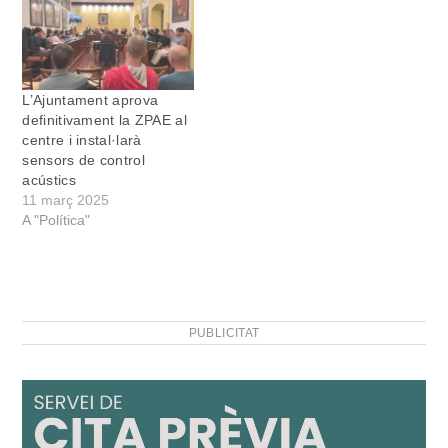
L’Ajuntament aprova
definitivament la ZPAE al
centre i instal·larà
sensors de control
acústics
11 març 2025
A "Política"
PUBLICITAT