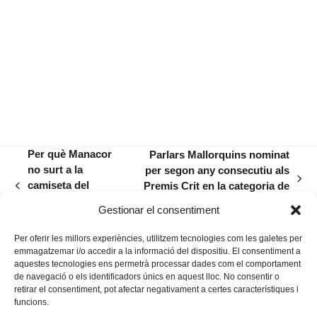
Per què Manacor
Parlars Mallorquins nominat
no surt a la
per segon any consecutiu als
next
camiseta del
Premis Crit en la categoria de
previous
post:
Correllengua
llengua i literatura
post:
Gestionar el consentiment
Agermanat?
Per oferir les millors experiències, utilitzem tecnologies com les galetes per
emmagatzemar i/o accedir a la informació del dispositiu. El consentiment a
aquestes tecnologies ens permetrà processar dades com el comportament
de navegació o els identificadors únics en aquest lloc. No consentir o
retirar el consentiment, pot afectar negativament a certes característiques i
funcions.