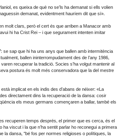
laniol, es queixa de què no se’ls ha demanat si ells volien
ho haguessin demanat, evidentment hauríem dit que sí».
en molt clars, però el cert és que arriben a Manacor amb
 avui hi ha Crist Rei – i que segurament intenten imitar
: se sap que hi ha uns anys que ballen amb intermitència
actualment, ballen ininterrompudament des de l’any 1986,
aren recuperar la tradició. Socies s’ha volgut mantenir al
 seva postura és molt més conservadora que la del mestre
 està implicat en els indis des d’abans de néixer: «La
ades directament dins la recuperació de la dansa: cosir
nseqüència els meus germans començaren a ballar, també els
 es recuperen temps després, el primer que es cerca, és el
ha viscut i la que n’ha sentit parlar ho reconegui a primera
 la dansa, “bé fos per normes religioses o polítiques, la