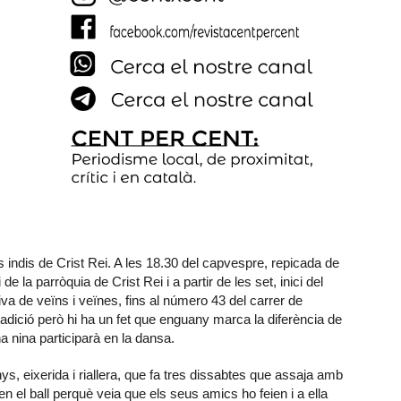
indis de Crist Rei. A les 18.30 del capvespre, repicada de
e la parròquia de Crist Rei i a partir de les set, inici del
va de veïns i veïnes, fins al número 43 del carrer de
radició però hi ha un fet que enguany marca la diferència de
a nina participarà en la dansa.
, eixerida i riallera, que fa tres dissabtes que assaja amb
 en el ball perquè veia que els seus amics ho feien i a ella