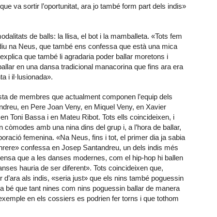
e va sortir l’oportunitat, ara jo també form part dels indis»
dalitats de balls: la llisa, el bot i la mamballeta. «Tots fem
 diu na Neus, que també ens confessa que està una mica
 explica que també li agradaria poder ballar moretons i
allar en una dansa tradicional manacorina que fins ara era
a i il·lusionada».
esta de membres que actualment componen l’equip dels
ndreu, en Pere Joan Veny, en Miquel Veny, en Xavier
 Toni Bassa i en Mateu Ribot. Tots ells coincideixen, i
còmodes amb una nina dins del grup i, a l’hora de ballar,
poració femenina. «Na Neus, fins i tot, el primer dia ja sabia
 enrere» confessa en Josep Santandreu, un dels indis més
pensa que a les danses modernes, com el hip-hop hi ballen
anses hauria de ser diferent». Tots coincideixen que,
tir d’ara als indis, «seria just» que els nins també poguessin
ria bé que tant nines com nins poguessin ballar de manera
 exemple en els cossiers es podrien fer torns i que tothom