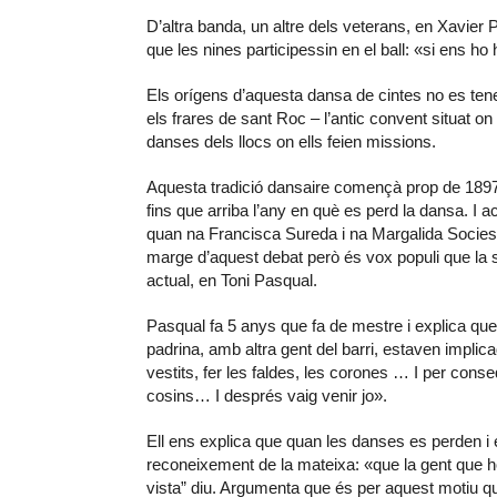
D’altra banda, un altre dels veterans, en Xavier P
que les nines participessin en el ball: «si ens 
Els orígens d’aquesta dansa de cintes no es ten
els frares de sant Roc – l’antic convent situat on
danses dels llocs on ells feien missions.
Aquesta tradició dansaire començà prop de 1897
fins que arriba l’any en què es perd la dansa. I 
quan na Francisca Sureda i na Margalida Socies v
marge d’aquest debat però és vox populi que la
actual, en Toni Pasqual.
Pasqual fa 5 anys que fa de mestre i explica que
padrina, amb altra gent del barri, estaven implic
vestits, fer les faldes, les corones … I per co
cosins… I després vaig venir jo».
Ell ens explica que quan les danses es perden i
reconeixement de la mateixa: «que la gent que ho 
vista” diu. Argumenta que és per aquest motiu que