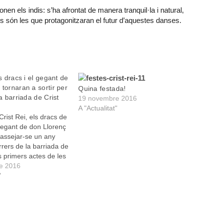
en els indis: s’ha afrontat de manera tranquil·la i natural,
s són les que protagonitzaran el futur d’aquestes danses.
ls dracs i el gegant de
 tornaran a sortir per
Quina festada!
la barriada de Crist
19 novembre 2016
A "Actualitat"
Crist Rei, els dracs de
l gegant de don Llorenç
passejar-se un any
rers de la barriada de
ls primers actes de les
s populars
e 2016
 per l’Associació de
"
muntana i el Club
en tenir lloc el…