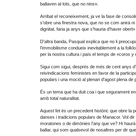
ballaven al·lots, que no nins».
Arribat el reconeixement, ja ve la fase de consol
s’obre una finestra nova, que no se com anirà ni 
dignitat, faria ja anys que s’hauria d’haver obert»
D’altra banda, Pasqual explica que no li preocupa
l’immobilisme condueix inevitablement a la folklo
per la nostra cultura i país el temps de «coros y 
Sigui com sigui, després de més de cent anys d
reivindicacions feministes en favor de la particip
populars i una moció al plenari d’agost plena d
És un tema que ha duit coa i que segurament en s
amb total naturalitat.
Aquest fet és un precedent històric que obre la po
danses i tradicions populars de Manacor. Vol dir
moratones o de dimònies l’any que ve? Hi haurà a
ballar, qui som qualsevol de nosaltres per dir qu