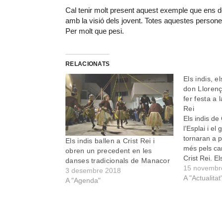
Cal tenir molt present aquest exemple que ens don
amb la visió dels jovent. Totes aquestes persone
Per molt que pesi.
RELACIONATS
Els indis, e
don Llorenç
fer festa a 
Rei
Els indis de 
l’Esplai i e
tornaran a 
Els indis ballen a Crist Rei i
més pels car
obren un precedent en les
Crist Rei. E
danses tradicionals de Manacor
celebracion
15 novembr
3 desembre 2018
organitzades
A "Actualitat
A "Agenda"
Veïnats Tra
d’Esplai var