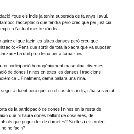
idació «que els indis ja tenim superada de fa anys i avui,
tampoc l’acceptació que tendrà però crec que per justícia i
 explica l’actual mestre d’indis.
 gaire el que facin les altres danses però creu que
rització: «Pens que sortir de tota la xacra que va suposar
danzas» ha duit prou feina per a tornar-hi».
’una participació homogèniament masculina, diverses
ació de dones i nines en totes les danses i tradicions
e polèmica…Finalment, demà ballarà una nina.
eguirà duent però que, en el cas dels indis, s’ha solventat
rta de la participació de dones i nines en la resta de
 això que hi haurà dones ballant de cossieres, de
l·lots que puguin fer de dametes? Si elles i ells volen
e no ho facin?