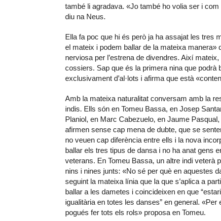
també li agradava. «Jo també ho volia ser i com qu
diu na Neus.
Ella fa poc que hi és però ja ha assajat les tres mo
el mateix i podem ballar de la mateixa manera»
nerviosa per l’estrena de divendres. Així mateix,
cossiers. Sap que és la primera nina que podrà b
exclusivament d’al·lots i afirma que està «content
Amb la mateixa naturalitat conversam amb la r
indis. Ells són en Tomeu Bassa, en Josep Santa
Planiol, en Marc Cabezuelo, en Jaume Pasqual, en
afirmen sense cap mena de dubte, que se senten 
no veuen cap diferència entre ells i la nova incor
ballar els tres tipus de dansa i no ha anat gens
veterans. En Tomeu Bassa, un altre indi veterà 
nins i nines junts: «No sé per què en aquestes d
seguint la mateixa línia que la que s’aplica a par
ballar a les dametes i coincideixen en que “esta
igualitària en totes les danses” en general. «Per
pogués fer tots els rols» proposa en Tomeu.