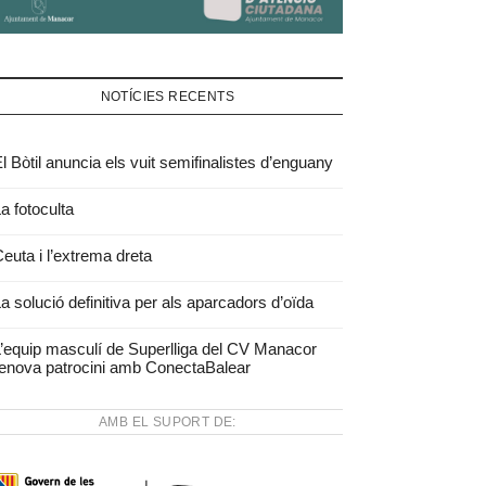
NOTÍCIES RECENTS
l Bòtil anuncia els vuit semifinalistes d’enguany
a fotoculta
euta i l’extrema dreta
a solució definitiva per als aparcadors d’oïda
’equip masculí de Superlliga del CV Manacor
enova patrocini amb ConectaBalear
AMB EL SUPORT DE: