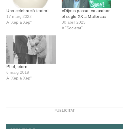
Una celebració teatral
«Dijous passat va acabar
17 març 2022
el segle XX a Mallorca»
A "Xep a Xep"
30 abril 2023
A "Societat"
Pífol, etern
6 maig 2019
A "Xep a Xep"
PUBLICITAT