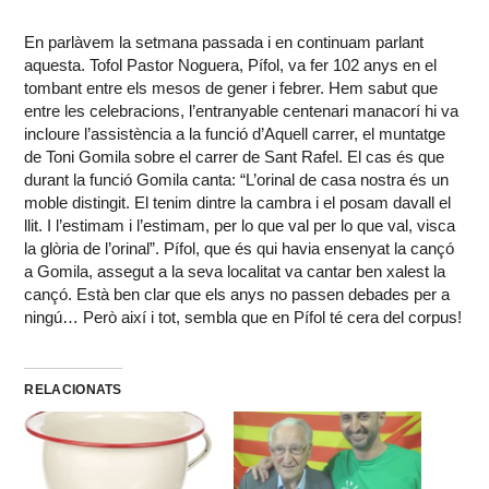
En parlàvem la setmana passada i en continuam parlant
aquesta. Tofol Pastor Noguera, Pífol, va fer 102 anys en el
tombant entre els mesos de gener i febrer. Hem sabut que
entre les celebracions, l’entranyable centenari manacorí hi va
incloure l’assistència a la funció d’Aquell carrer, el muntatge
de Toni Gomila sobre el carrer de Sant Rafel. El cas és que
durant la funció Gomila canta: “L’orinal de casa nostra és un
moble distingit. El tenim dintre la cambra i el posam davall el
llit. I l’estimam i l’estimam, per lo que val per lo que val, visca
la glòria de l’orinal”. Pífol, que és qui havia ensenyat la cançó
a Gomila, assegut a la seva localitat va cantar ben xalest la
cançó. Està ben clar que els anys no passen debades per a
ningú… Però així i tot, sembla que en Pífol té cera del corpus!
RELACIONATS