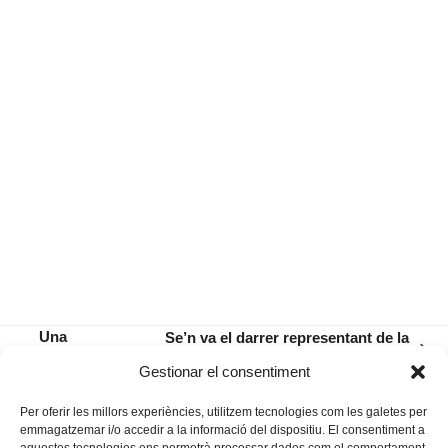
Una
Se’n va el darrer representant de la
next
celebració
festa vella de Sant Antoni
previous
Gestionar el consentiment
post:
teatral
post:
Per oferir les millors experiències, utilitzem tecnologies com les galetes per
emmagatzemar i/o accedir a la informació del dispositiu. El consentiment a