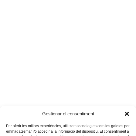
Sabies que les fruites tenen la
Pífol i la cançó
Gestionar el consentiment
previous
next
capacitat de respirar?
de l’orinal
post:
post:
Per oferir les millors experiències, utilitzem tecnologies com les galetes per
emmagatzemar i/o accedir a la informació del dispositiu. El consentiment a