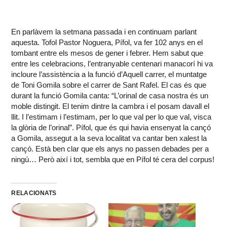
En parlàvem la setmana passada i en continuam parlant
aquesta. Tofol Pastor Noguera, Pífol, va fer 102 anys en el
tombant entre els mesos de gener i febrer. Hem sabut que
entre les celebracions, l’entranyable centenari manacorí hi va
incloure l’assistència a la funció d’Aquell carrer, el muntatge
de Toni Gomila sobre el carrer de Sant Rafel. El cas és que
durant la funció Gomila canta: “L’orinal de casa nostra és un
moble distingit. El tenim dintre la cambra i el posam davall el
llit. I l’estimam i l’estimam, per lo que val per lo que val, visca
la glòria de l’orinal”. Pífol, que és qui havia ensenyat la cançó
a Gomila, assegut a la seva localitat va cantar ben xalest la
cançó. Està ben clar que els anys no passen debades per a
ningú… Però així i tot, sembla que en Pífol té cera del corpus!
RELACIONATS