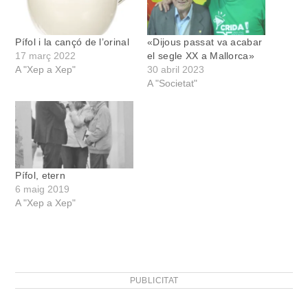
Pífol i la cançó de l’orinal
«Dijous passat va acabar
17 març 2022
el segle XX a Mallorca»
A "Xep a Xep"
30 abril 2023
A "Societat"
Pífol, etern
6 maig 2019
A "Xep a Xep"
PUBLICITAT