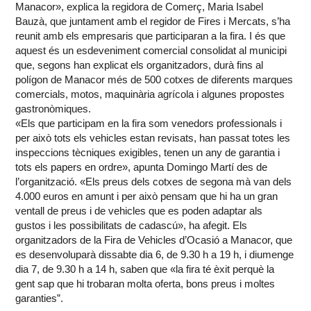
Manacor», explica la regidora de Comerç, Maria Isabel
Bauzà, que juntament amb el regidor de Fires i Mercats, s’ha
reunit amb els empresaris que participaran a la fira. I és que
aquest és un esdeveniment comercial consolidat al municipi
que, segons han explicat els organitzadors, durà fins al
polígon de Manacor més de 500 cotxes de diferents marques
comercials, motos, maquinària agrícola i algunes propostes
gastronòmiques.
«Els que participam en la fira som venedors professionals i
per això tots els vehicles estan revisats, han passat totes les
inspeccions tècniques exigibles, tenen un any de garantia i
tots els papers en ordre», apunta Domingo Martí des de
l’organització. «Els preus dels cotxes de segona mà van dels
4.000 euros en amunt i per això pensam que hi ha un gran
ventall de preus i de vehicles que es poden adaptar als
gustos i les possibilitats de cadascú», ha afegit. Els
organitzadors de la Fira de Vehicles d’Ocasió a Manacor, que
es desenvoluparà dissabte dia 6, de 9.30 h a 19 h, i diumenge
dia 7, de 9.30 h a 14 h, saben que «la fira té èxit perquè la
gent sap que hi trobaran molta oferta, bons preus i moltes
garanties”.