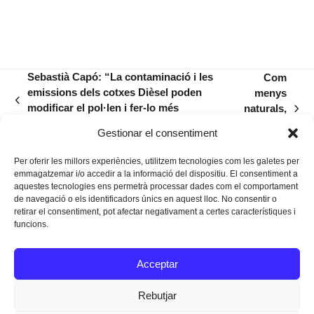
Sebastià Capó: “La contaminació i les
Com
emissions dels cotxes Dièsel poden
menys
previous
modificar el pol·len i fer-lo més
naturals,
next
post:
reactiu”
més
post:
Gestionar el consentiment
al·lèrgics
Per oferir les millors experiències, utilitzem tecnologies com les galetes per
emmagatzemar i/o accedir a la informació del dispositiu. El consentiment a
aquestes tecnologies ens permetrà processar dades com el comportament
de navegació o els identificadors únics en aquest lloc. No consentir o
retirar el consentiment, pot afectar negativament a certes característiques i
funcions.
Instagram
Facebook
Twitter
Acceptar
Texts Legals
Rebutjar