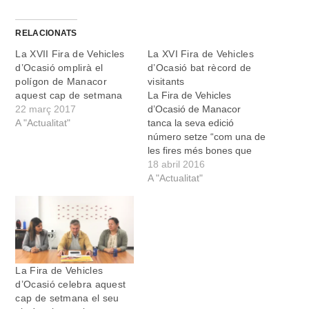
RELACIONATS
La XVII Fira de Vehicles
La XVI Fira de Vehicles
d’Ocasió omplirà el
d’Ocasió bat rècord de
polígon de Manacor
visitants
aquest cap de setmana
La Fira de Vehicles
22 març 2017
d’Ocasió de Manacor
A "Actualitat"
tanca la seva edició
número setze “com una de
les fires més bones que
recordam, no sabem
18 abril 2016
quanta gent ha vengut
A "Actualitat"
però estic segur que hem
batut el rècord de
visitants”, explica Domingo
Martí, el president de
l’Associació d’Industrials
del Metall de Manacor,…
La Fira de Vehicles
d’Ocasió celebra aquest
cap de setmana el seu