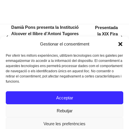
Damià Pons presenta la Institució
Presentada
Alcover el llibre d’Antoni Tugores
la XIX Fira
previous
next
sobre la segona república espanyola
de Vehicles
Gestionar el consentiment
post:
post:
a Manacor
d’Ocasió
Per oferir les millors experiències, utilitzem tecnologies com les galetes per
emmagatzemar i/o accedir a la informació del dispositiu. El consentiment a
aquestes tecnologies ens permetrà processar dades com el comportament
de navegació o els identificadors únics en aquest lloc. No consentir o
retirar el consentiment, pot afectar negativament a certes característiques i
funcions.
Instagram
Facebook
Twitter
Acceptar
Texts Legals
Rebutjar
Veure les preferències