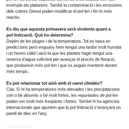
exemple els plataners. També la contaminació i les emissions
dels cotxes Dièsel poden modificar el pol·len i fer-lo més
reactiu.
Es diu que aquesta primavera serà virulenta quant a
pol·linització. Què ho determina?
Depèn de les pluges i de la temperatura. Tot es basa en
prediccions però enguany hem tengut una tardor molt humida
i un hivern càlid i això fa que les plantes hagin tengut una
reserva d’aigua suficient per avançar el procés de floració,
que produeixin més pol·len i que es puguin mantenir durant
més temps.
Es pot relacionar tot això amb el canvi climàtic?
Clar. Sí hi ha temperatures més elevades i les precipitacions
són o bé absents o bé molt fortes, les repuntades de pol·len
poden ser molt més freqüents i fortes. També hi ha agències
internacionals que apunten que la pol·linització s’avançarà un
parell de dies en l’any.