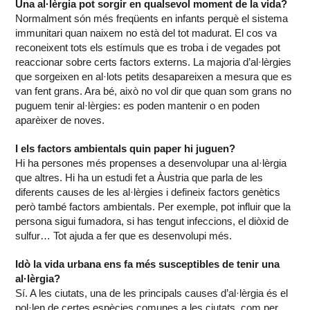
Una al·lèrgia pot sorgir en qualsevol moment de la vida?
Normalment són més freqüents en infants perquè el sistema
immunitari quan naixem no està del tot madurat. El cos va
reconeixent tots els estímuls que es troba i de vegades pot
reaccionar sobre certs factors externs. La majoria d’al·lèrgies
que sorgeixen en al·lots petits desapareixen a mesura que es
van fent grans. Ara bé, això no vol dir que quan som grans no
puguem tenir al·lèrgies: es poden mantenir o en poden
aparèixer de noves.
I els factors ambientals quin paper hi juguen?
Hi ha persones més propenses a desenvolupar una al·lèrgia
que altres. Hi ha un estudi fet a Àustria que parla de les
diferents causes de les al·lèrgies i defineix factors genètics
però també factors ambientals. Per exemple, pot influir que la
persona sigui fumadora, si has tengut infeccions, el diòxid de
sulfur… Tot ajuda a fer que es desenvolupi més.
Idò la vida urbana ens fa més susceptibles de tenir una
al·lèrgia?
Sí. A les ciutats, una de les principals causes d’al·lèrgia és el
pol·len de certes espècies comunes a les ciutats, com per