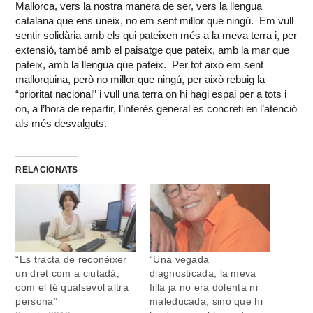
Mallorca, vers la nostra manera de ser, vers la llengua
catalana que ens uneix, no em sent millor que ningú. Em vull
sentir solidària amb els qui pateixen més a la meva terra i, per
extensió, també amb el paisatge que pateix, amb la mar que
pateix, amb la llengua que pateix. Per tot això em sent
mallorquina, però no millor que ningú, per això rebuig la
“prioritat nacional” i vull una terra on hi hagi espai per a tots i
on, a l’hora de repartir, l’interès general es concreti en l’atenció
als més desvalguts.
RELACIONATS
“Es tracta de reconèixer
“Una vegada
un dret com a ciutadà,
diagnosticada, la meva
com el té qualsevol altra
filla ja no era dolenta ni
persona”
maleducada, sinó que hi