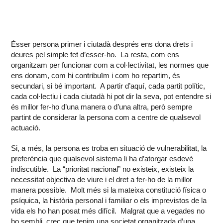
Ésser persona primer i ciutadà després ens dona drets i
deures pel simple fet d’esser-ho. La resta, com ens
organitzam per funcionar com a col·lectivitat, les normes que
ens donam, com hi contribuïm i com ho repartim, és
secundari, si bé important. A partir d’aquí, cada partit polític,
cada col·lectiu i cada ciutadà hi pot dir la seva, pot entendre si
és millor fer-ho d’una manera o d’una altra, però sempre
partint de considerar la persona com a centre de qualsevol
actuació.
Si, a més, la persona es troba en situació de vulnerabilitat, la
preferència que qualsevol sistema li ha d’atorgar esdevé
indiscutible. La “prioritat nacional” no existeix, existeix la
necessitat objectiva de viure i el dret a fer-ho de la millor
manera possible. Molt més si la mateixa constitució física o
psíquica, la història personal i familiar o els imprevistos de la
vida els ho han posat més difícil. Malgrat que a vegades no
ho sembli, crec que tenim una societat organitzada d’una