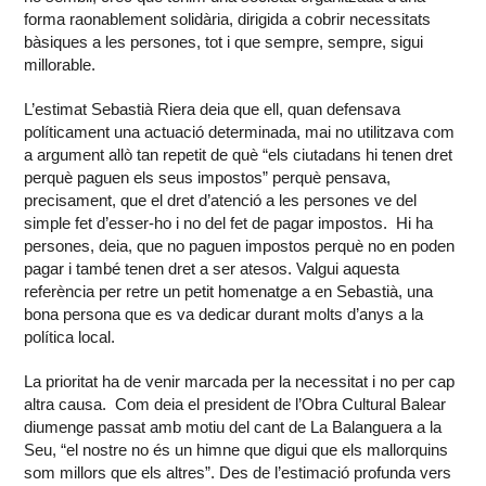
forma raonablement solidària, dirigida a cobrir necessitats
bàsiques a les persones, tot i que sempre, sempre, sigui
millorable.
L’estimat Sebastià Riera deia que ell, quan defensava
políticament una actuació determinada, mai no utilitzava com
a argument allò tan repetit de què “els ciutadans hi tenen dret
perquè paguen els seus impostos” perquè pensava,
precisament, que el dret d’atenció a les persones ve del
simple fet d’esser-ho i no del fet de pagar impostos. Hi ha
persones, deia, que no paguen impostos perquè no en poden
pagar i també tenen dret a ser atesos. Valgui aquesta
referència per retre un petit homenatge a en Sebastià, una
bona persona que es va dedicar durant molts d’anys a la
política local.
La prioritat ha de venir marcada per la necessitat i no per cap
altra causa. Com deia el president de l’Obra Cultural Balear
diumenge passat amb motiu del cant de La Balanguera a la
Seu, “el nostre no és un himne que digui que els mallorquins
som millors que els altres”. Des de l’estimació profunda vers