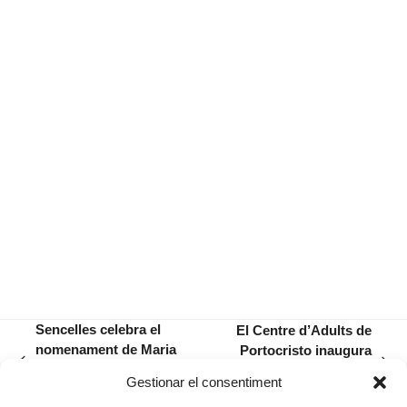
Sencelles celebra el
El Centre d’Adults de
nomenament de Maria
Portocristo inaugura
previous
next
Antònia Oliver com a Filla
avui la seva primera
Gestionar el consentiment
post:
post:
Adoptiva
exposició