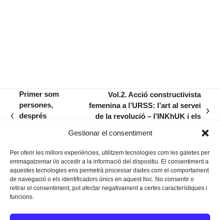
Primer som
Vol.2. Acció constructivista
persones,
femenina a l’URSS: l’art al servei
next
després
de la revolució – l’INKhUK i els
previous
post:
pagam
VKhUTEMAS
post:
Gestionar el consentiment
impostos
Per oferir les millors experiències, utilitzem tecnologies com les galetes per
emmagatzemar i/o accedir a la informació del dispositiu. El consentiment a
aquestes tecnologies ens permetrà processar dades com el comportament
de navegació o els identificadors únics en aquest lloc. No consentir o
retirar el consentiment, pot afectar negativament a certes característiques i
funcions.
Instagram
Facebook
Twitter