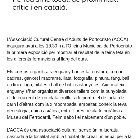
L’Associació Cultural Centre d’Adults de Portocristo (ACCA)
inaugura avui a les 19.30 h a l’Oficina Municipal de Portocristo
la primera exposició per mostrar el resultat de la feina feta en
les diferents formacions al llarg del curs.
Els cursos organitzats enguany han estat costura, cordar
cadires, ganxet i macramé, llata, fotografia, pintura, fang, ball
en línia, ioga, pilates i ball de bot i castanyetes. Així mateix,
enguany s’han organitzat diversos tallers com la bunyolada,
el de cruixent de xocolata i rotllets de poma, el de tàrtar de
carn i d’altres com la ximbombada, empeltar, coneix la teva
genealogia, cuina asiàtica, entre llibres, visita fotogràfica al
Museu del Ferrocarril, Feim sabó i el naixement d’un poble.
L’ACCA és una associació cultural, sense ànim lucratiu,
nascuda a la localitat amb la finalitat de crear un espai per a la