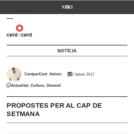
Skip
Twitter
Facebook
Instagram
to
content
Open
Close
mobile
mobile
menu
menu
NOTÍCIA
CentperCent_Admin
2 febrer 2017
,
,
Actualitat
Cultura
General
PROPOSTES PER AL CAP DE
SETMANA