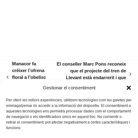
Manacor fa
El conseller Marc Pons reconeix
créixer l’ofrena
que el projecte del tren de
next
floral a l’obelisc
Llevant està endarrerit i que
previous
post:
dedicat a
depèn dels doblers de Madrid
post:
Gestionar el consentiment
Alcover
Per oferir les millors experiències, utilitzem tecnologies com les galetes per
emmagatzemar i/o accedir a la informació del dispositiu. El consentiment a
aquestes tecnologies ens permetrà processar dades com el comportament
de navegació o els identificadors únics en aquest lloc. No consentir o
retirar el consentiment, pot afectar negativament a certes característiques i
funcions.