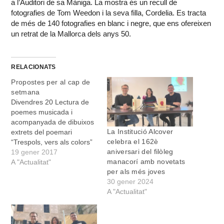
a l’Auditori de sa Màniga. La mostra és un recull de
fotografies de Tom Weedon i la seva filla, Cordelia. Es tracta
de més de 140 fotografies en blanc i negre, que ens ofereixen
un retrat de la Mallorca dels anys 50.
RELACIONATS
Propostes per al cap de
setmana
Divendres 20 Lectura de
poemes musicada i
acompanyada de dibuixos
La Institució Alcover
extrets del poemari
celebra el 162è
“Trespols, vers als colors”
aniversari del filòleg
d’Antoni Truyols Bonet i
19 gener 2017
manacorí amb novetats
il·lustrat pel pintor Joan
A "Actualitat"
per als més joves
Artigues Fiol. A les 20
30 gener 2024
hores, a la Institució Antoni
A "Actualitat"
Maria Alcover. Encesa del
fogueró de Sant Antoni a
Cales de Mallorca, a les
20:00.…